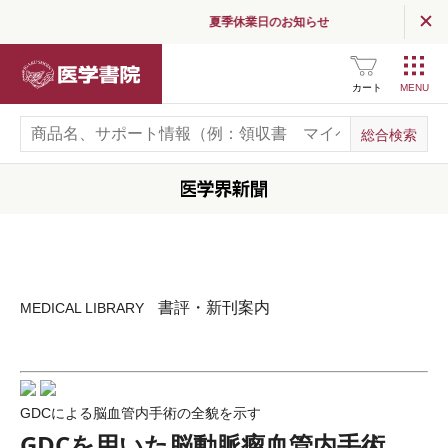
夏季休業日のお知らせ
医学書院
カート
書評・新刊案内
MEDICAL LIBRARY
GDCによる脳血管内手術の全貌を示す
GDCを用いた脳動脈瘤血管内手術