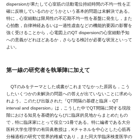
dispersionが果たして心室筋の活動電位持続時間の不均一性を正
確に反映しているのかどうかという基本的問題は未解決である。
特に，心室細動は限局性の不応期不均一性を基盤に発生し，また
心拍数，自律神経あるいは一過性虚血などの機能的要因の影響を
強く受けることから，心電図上のQT dispersionの心室細動予知
への意義がどれほどあるか，さらなる検討が必要な状況といって
よい。
第一線の研究者を執筆陣に加えて
QTのみをテーマとした成書がこれまでなかった原因も，こう
したいくつかの未解決の問題への答えが出ていないことに求めら
れよう。このたび出版された『QT間隔の基礎と臨床－QT
interval and dispersion』は，こうした中でQT間隔に関する現段
階における知見を基礎的ならびに臨床的見地からまとめたもの
で，特に臨床家にとって役立つ1冊である。特に編者である大分
医科大学生理学の有田眞教授は，Kチャネルを中心とした心筋再
分極過程の研究で世界的権威であり，また同大学臨床検査医学の