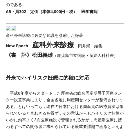
のである。
A5・頁302 定価（本体4,000円＋税） 医学書院
産科外来診療に必要な知識を凝縮した好著
産科外来診療
New Epoch
岡井崇 編集
《書 評》松田義雄
（鹿児島市立病院・産婦人科科長）
外来でハイリスク妊娠に的確に対応
平成8年度からスタートした厚生省の総合周産期母子医療セン
ター設置事業により，全国各地に周産期センターが整備されつつ
ある。とはいっても，現在の日本における周産期の医療資源は限
られていると言わざるを得ず，その意味からもハイリスク妊娠が
いかに効率よく3次医療施設で管理されるかが，周産期医療に携
わるすべての関係者に求められている最重要課題であるといえよ