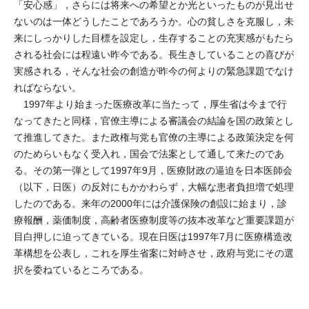
「安心感」，さらには将来への希望とか光といったものが見出せ
ないのは一体どうしたことであろうか。心の貧しさを克服し，未
来にしっかりした目標を設定し，生存することの充実感がもたら
される社会には程遠い昨今である。長生きしていることの喜びが
実感される，そんな社会の創造が昨今の何よりの緊急課題でなけ
ればならない。
1997年より始まった医療改革に当たって，厚生省は今まで行
なってきたと同様，官僚主導による審議会の結論を国の政策とし
て推進してきた。また政権与党も官僚の主導による政策決定を何
のためらいもなく受入れ，国会で法案として通して来たのであ
る。その第一弾として1997年9月，医療財政の逼迫を日本医師会
（以下，日医）の反対にもかかわらず，大幅な患者負担増で処理
したのである。来年の2000年には介護保険の創設に始まり，診
療報酬，薬価制度，高齢者医療制度等の抜本改革など重要課題が
目白押しに迫ってきている。現在日医は1997年7月に医療構造改
革構想を公表し，これを厚生省案に対峙させ，政府与党にその選
択を委ねているところである。