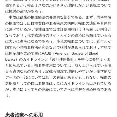
価できるが，校正ミスなのかいささか理解しがたい表現について
は検討の余地があろう。
中盤は従来の輸血療法の各論的な部分である。まず，内科領域
の輸血では，出血性貧血や血液疾患の病態と輸血の適応を具体的
に述べているが，慢性貧血では改訂使用指針よりも厳しい内容と
なっており，化学療法時のサイトカインの適応にも触れている点
は大いに参考になるであろう。小児の輸血については，近年わが
国でも小児輸血療法研究会などで検討が進められており，本項で
は周産期を含めて主にAABB（American Society of Blood
Banks）のガイドラインと「改訂使用指針」を中心に要領よくま
とめられている。輸血副作用については，取り上げられている項
目も適切なものであり，記載も簡潔で理解しやすいが，疫学的な
データの一部については若干の異論があるかもしれない。輸血の
選択肢としての自己血輸血は，既にガイドラインも出されている
が，本項によってその意義についてさらに理解を深め得るであろ
う。
患者治療への応用