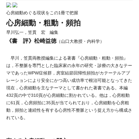
心房細動めぐる現状をこの1冊で把握
心房細動・粗動・頻拍
早川弘一，笠貫 宏 編集
《書 評》松崎益徳
（山口大教授・内科学）
早川，笠貫両教授編集による著書『心房細動・粗動・頻拍』
は，不整脈を専門とした臨床家の永年の研究・診療の大きなテー
マであったWPW症候群，房室結節回帰性頻拍がカテーテルアブ
レーションにより安全にかつ高い成功率で根治可能となってきた
現在，心房細動を主なテーマとして書かれた著書である。本編
432頁の中で310頁が心房細動に割かれている。他は，心房粗動
に61頁，心房頻拍に35頁が当てられており，心房細動を心房粗
動，頻拍と連続性を有する心房性不整脈という捉え方から構成さ
れている。