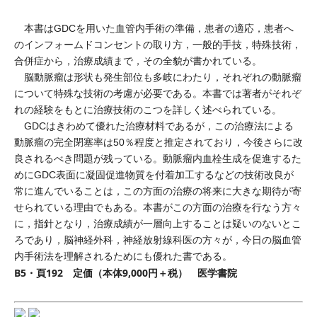
本書はGDCを用いた血管内手術の準備，患者の適応，患者へ
のインフォームドコンセントの取り方，一般的手技，特殊技術，
合併症から，治療成績まで，その全貌が書かれている。
脳動脈瘤は形状も発生部位も多岐にわたり，それぞれの動脈瘤
について特殊な技術の考慮が必要である。本書では著者がそれぞ
れの経験をもとに治療技術のこつを詳しく述べられている。
GDCはきわめて優れた治療材料であるが，この治療法による
動脈瘤の完全閉塞率は50％程度と推定されており，今後さらに改
良されるべき問題が残っている。動脈瘤内血栓生成を促進するた
めにGDC表面に凝固促進物質を付着加工するなどの技術改良が
常に進んでいることは，この方面の治療の将来に大きな期待が寄
せられている理由でもある。本書がこの方面の治療を行なう方々
に，指針となり，治療成績が一層向上することは疑いのないとこ
ろであり，脳神経外科，神経放射線科医の方々が，今日の脳血管
内手術法を理解されるためにも優れた書である。
B5・頁192 定価（本体9,000円＋税） 医学書院