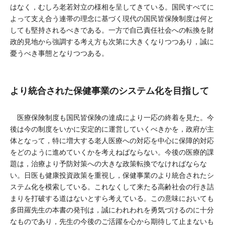
はなく，むしろ老若対立の様相を呈してきている。国民すべてに
よって支え合う連帯の理念に基づく現代の国民皆保険制度は何と
しても堅持されるべきである。一方で自己責任社会への転換を財
政的見地から強調する考え方も次第に大きくなりつつあり，誠に
憂うべき事態となりつつある。
より統合された保健事業のシステム化を目指して
医療保険制度も国民皆保険の達成により一応の終着を見た。今
後は今の制度をいかに安定的に運営していくべきかを，政府が主
体となって，特に増大する老人医療への対応を中心に保障的対応
をどのように進めていくかを考えねばならない。今後の医療的課
題は，治療より予防対策への大きな政策転換でなければならな
い。日医も健康投資政策を重視し，保健事業のより統合されたシ
ステム化を模索している。これなくして来たる高齢社会の行き詰
まりを打破する道はないとすら考えている。この意味においても
多田羅先生の本書の発刊は，誠にわれわれを勇気づけるのに十分
なものであり，先生の今後のご活躍を心から期待して止まないも