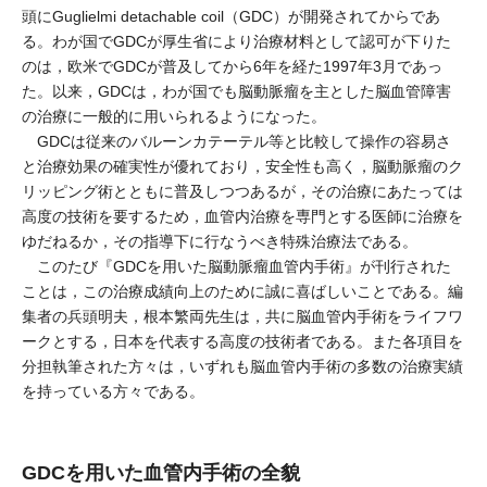
頭にGuglielmi detachable coil（GDC）が開発されてからであ
る。わが国でGDCが厚生省により治療材料として認可が下りた
のは，欧米でGDCが普及してから6年を経た1997年3月であっ
た。以来，GDCは，わが国でも脳動脈瘤を主とした脳血管障害
の治療に一般的に用いられるようになった。
GDCは従来のバルーンカテーテル等と比較して操作の容易さ
と治療効果の確実性が優れており，安全性も高く，脳動脈瘤のク
リッピング術とともに普及しつつあるが，その治療にあたっては
高度の技術を要するため，血管内治療を専門とする医師に治療を
ゆだねるか，その指導下に行なうべき特殊治療法である。
このたび『GDCを用いた脳動脈瘤血管内手術』が刊行された
ことは，この治療成績向上のために誠に喜ばしいことである。編
集者の兵頭明夫，根本繁両先生は，共に脳血管内手術をライフワ
ークとする，日本を代表する高度の技術者である。また各項目を
分担執筆された方々は，いずれも脳血管内手術の多数の治療実績
を持っている方々である。
GDCを用いた血管内手術の全貌