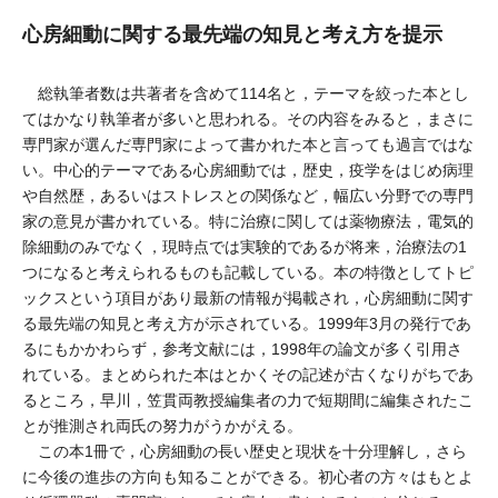
心房細動に関する最先端の知見と考え方を提示
総執筆者数は共著者を含めて114名と，テーマを絞った本とし
てはかなり執筆者が多いと思われる。その内容をみると，まさに
専門家が選んだ専門家によって書かれた本と言っても過言ではな
い。中心的テーマである心房細動では，歴史，疫学をはじめ病理
や自然歴，あるいはストレスとの関係など，幅広い分野での専門
家の意見が書かれている。特に治療に関しては薬物療法，電気的
除細動のみでなく，現時点では実験的であるが将来，治療法の1
つになると考えられるものも記載している。本の特徴としてトピ
ックスという項目があり最新の情報が掲載され，心房細動に関す
る最先端の知見と考え方が示されている。1999年3月の発行であ
るにもかかわらず，参考文献には，1998年の論文が多く引用さ
れている。まとめられた本はとかくその記述が古くなりがちであ
るところ，早川，笠貫両教授編集者の力で短期間に編集されたこ
とが推測され両氏の努力がうかがえる。
この本1冊で，心房細動の長い歴史と現状を十分理解し，さら
に今後の進歩の方向も知ることができる。初心者の方々はもとよ