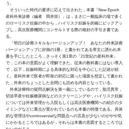
う。
そういった時代の要求に応えて出された，本書『New Epoch
産科外来診療（編者 岡井崇）」は，まさに一般臨床の場で多く
のローリスク妊娠の中から，ハイリスク妊娠を的確にピックアッ
プし，高次医療機関にコンサルトする際の格好の手引き書であ
る。
「明日の診療スキルをバージョンアップ！ あなたの外来診療
バージョンアップに好個の1冊」と書かれてある帯文に誘われ本
書を手にしたところ，さっそく第1章の「21世紀の産科外来」
で，この本の意図がよく理解できた。従来の教科書にはない導入
で，以下，妊娠時期による具体的な対応を中心にした記述が続
く。産科外来で医者が即座の対応に困った場面を想定して書かれ
た，外来のちょっとした合間にも読める内容となっている。
外来診療時の疑問点解決を第一義にしているので，胎児異常，
切迫早産や妊娠糖尿病などのスクリーニングや，ハイリスク妊娠
については外来管理から入院もしくは高次医療機関への紹介のタ
イミングなどに重点が置かれているのも本書の特徴である。具体
的な管理法やcontroversialな問題点への言及が少ないのがやや気
にかかるところではあるが，それらは本書の意図するところでは