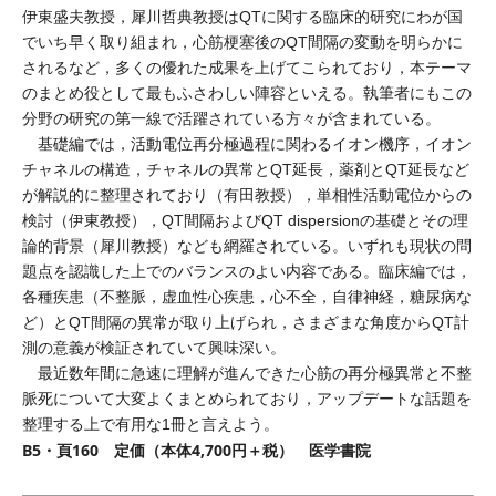
伊東盛夫教授，犀川哲典教授はQTに関する臨床的研究にわが国
でいち早く取り組まれ，心筋梗塞後のQT間隔の変動を明らかに
されるなど，多くの優れた成果を上げてこられており，本テーマ
のまとめ役として最もふさわしい陣容といえる。執筆者にもこの
分野の研究の第一線で活躍されている方々が含まれている。
基礎編では，活動電位再分極過程に関わるイオン機序，イオン
チャネルの構造，チャネルの異常とQT延長，薬剤とQT延長など
が解説的に整理されており（有田教授），単相性活動電位からの
検討（伊東教授），QT間隔およびQT dispersionの基礎とその理
論的背景（犀川教授）なども網羅されている。いずれも現状の問
題点を認識した上でのバランスのよい内容である。臨床編では，
各種疾患（不整脈，虚血性心疾患，心不全，自律神経，糖尿病な
ど）とQT間隔の異常が取り上げられ，さまざまな角度からQT計
測の意義が検証されていて興味深い。
最近数年間に急速に理解が進んできた心筋の再分極異常と不整
脈死について大変よくまとめられており，アップデートな話題を
整理する上で有用な1冊と言えよう。
B5・頁160 定価（本体4,700円＋税） 医学書院