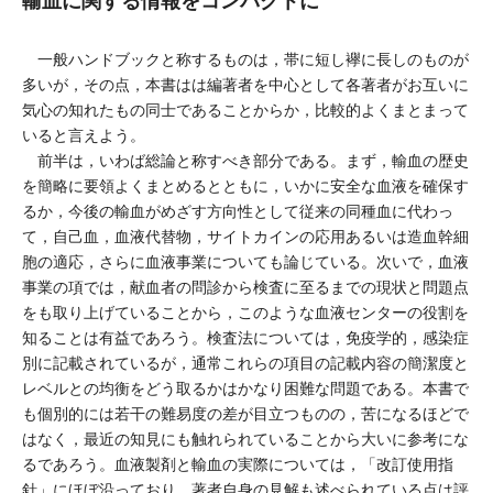
輸血に関する情報をコンパクトに
一般ハンドブックと称するものは，帯に短し襷に長しのものが
多いが，その点，本書はは編著者を中心として各著者がお互いに
気心の知れたもの同士であることからか，比較的よくまとまって
いると言えよう。
前半は，いわば総論と称すべき部分である。まず，輸血の歴史
を簡略に要領よくまとめるとともに，いかに安全な血液を確保す
るか，今後の輸血がめざす方向性として従来の同種血に代わっ
て，自己血，血液代替物，サイトカインの応用あるいは造血幹細
胞の適応，さらに血液事業についても論じている。次いで，血液
事業の項では，献血者の問診から検査に至るまでの現状と問題点
をも取り上げていることから，このような血液センターの役割を
知ることは有益であろう。検査法については，免疫学的，感染症
別に記載されているが，通常これらの項目の記載内容の簡潔度と
レベルとの均衡をどう取るかはかなり困難な問題である。本書で
も個別的には若干の難易度の差が目立つものの，苦になるほどで
はなく，最近の知見にも触れられていることから大いに参考にな
るであろう。血液製剤と輸血の実際については，「改訂使用指
針」にほぼ沿っており，著者自身の見解も述べられている点は評