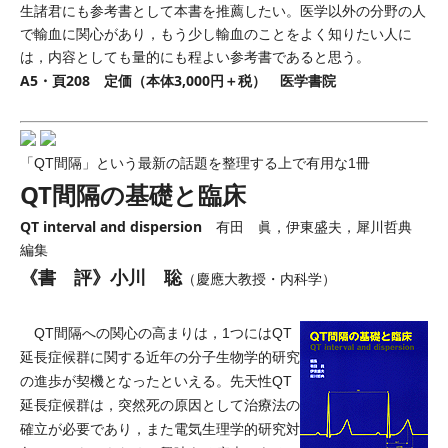
生諸君にも参考書として本書を推薦したい。医学以外の分野の人
で輸血に関心があり，もう少し輸血のことをよく知りたい人に
は，内容としても量的にも程よい参考書であると思う。
A5・頁208 定価（本体3,000円＋税） 医学書院
「QT間隔」という最新の話題を整理する上で有用な1冊
QT間隔の基礎と臨床
QT interval and dispersion
有田 眞，伊東盛夫，犀川哲典
編集
《書 評》小川 聡
（慶應大教授・内科学）
QT間隔への関心の高まりは，1つにはQT
延長症候群に関する近年の分子生物学的研究
の進歩が契機となったといえる。先天性QT
延長症候群は，突然死の原因として治療法の
確立が必要であり，また電気生理学的研究対