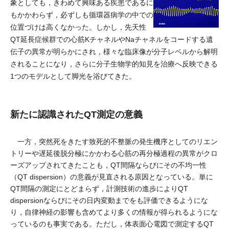
象としても，きわめて興味ある疾患であるに
もかかわらず，必ずしも循環器病学の中での
位置づけは高くなかった。しかし，先天性
QT延長症候群での心筋KチャネルやNaチャネルをコードする遺
伝子の異常が明らかにされ，様々な臨床像が分子レベルから解明
されることになり，さらに分子生物学的知見を治療へ反映できる
1つのモデルとして脚光を浴びてきた。
新たに認識されたQT測定の意義
一方，突然死をきたす致死的不整脈の発生機序としてのリエン
トリーや遅延後脱分極にかかわる心筋の再分極過程の異常がクロ
ーズアップされてきたことも，QT間隔ならびにその不均一性
（QT dispersion）の意義が見直される原因となっている。単に
QT間隔の測定にとどまらず，計測技術の進歩によりQT
dispersionならびにその日内変動までをも評価できるようにな
り，自律神経の影響も含めてより多くの情報が得られるようにな
っているのも事実である。ただし，体表面心電図で測定するQT