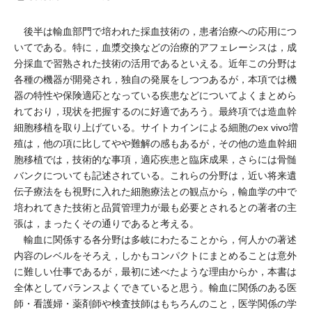
後半は輸血部門で培われた採血技術の，患者治療への応用につ
いてである。特に，血漿交換などの治療的アフェレーシスは，成
分採血で習熟された技術の活用であるといえる。近年この分野は
各種の機器が開発され，独自の発展をしつつあるが，本項では機
器の特性や保険適応となっている疾患などについてよくまとめら
れており，現状を把握するのに好適であろう。最終項では造血幹
細胞移植を取り上げている。サイトカインによる細胞のex vivo増
殖は，他の項に比してやや難解の感もあるが，その他の造血幹細
胞移植では，技術的な事項，適応疾患と臨床成果，さらには骨髄
バンクについても記述されている。これらの分野は，近い将来遺
伝子療法をも視野に入れた細胞療法との観点から，輸血学の中で
培われてきた技術と品質管理力が最も必要とされるとの著者の主
張は，まったくその通りであると考える。
輸血に関係する各分野は多岐にわたることから，何人かの著述
内容のレベルをそろえ，しかもコンパクトにまとめることは意外
に難しい仕事であるが，最初に述べたような理由からか，本書は
全体としてバランスよくできていると思う。輸血に関係のある医
師・看護婦・薬剤師や検査技師はもちろんのこと，医学関係の学