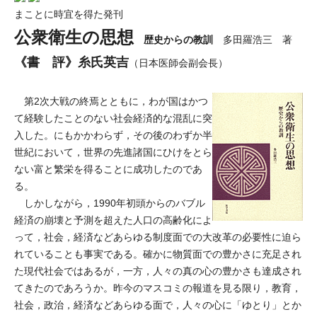
まことに時宜を得た発刊
公衆衛生の思想
歴史からの教訓
多田羅浩三 著
《書 評》糸氏英吉
（日本医師会副会長）
第2次大戦の終焉とともに，わが国はかつ
て経験したことのない社会経済的な混乱に突
入した。にもかかわらず，その後のわずか半
世紀において，世界の先進諸国にひけをとら
ない富と繁栄を得ることに成功したのであ
る。
しかしながら，1990年初頭からのバブル
経済の崩壊と予測を超えた人口の高齢化によ
って，社会，経済などあらゆる制度面での大改革の必要性に迫ら
れていることも事実である。確かに物質面での豊かさに充足され
た現代社会ではあるが，一方，人々の真の心の豊かさも達成され
てきたのであろうか。昨今のマスコミの報道を見る限り，教育，
社会，政治，経済などあらゆる面で，人々の心に「ゆとり」とか