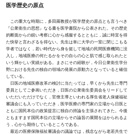
医学歴史の原点
この重大な時期に，多田羅教授が医学歴史の原点とも言うべき
『公衆衛生の思想』なる書を医学書院から公表された。その歴史
的断面からの鋭い考察に心から感服するとともに，誠に時宜を得
た快挙と言わざるを得ない。先生は単に大学の一室に閉じこもる
学者ではなく，若い時代から身を挺して地域の民間医療機関に没
入し，地域医療の何たるかをその自らの心と肌で感じ取られたと
いう輝かしい実績がある。まさにその経験が，今日公衆衛生学分
野における先生の独自の領域の発展の原動力となっていると確信
している。
日医の地域医療改革の検討に当たっては，早くから先生に専門
委員としてご参画いただき，日医の公衆衛生委員会をリードして
いただいただけでなく，官僚主導といわれる厚生省老人保健福祉
審議会にも入っていただき，医学医療の専門家の立場から日医と
ともに国民本位の政策提言に独自の持論を主張されてきた。今後
ともますます国民本位の立場からその論旨の展開をはかられるよ
う，心から期待しているところである。
最近の医療保険福祉審議会の議論では，残念ながら老若共生で