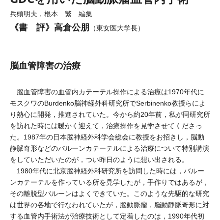
兵頭明夫，根本 繁 編集
《書 評》高倉公朋
（東女医大学長）
脳血管障害の治療
脳血管障害の血管内カテーテル操作による治療は1970年代に
モスクワのBurdenko脳神経外科研究所でSerbinenko教授らによ
り熱心に開発，推進されていた。今から約20年前，私が同研究所
を訪れた時には暖かく迎えて，治療操作を見学させてくださっ
た。1987年の日本脳神経外科学会総会に教授をお招きし，脳動
静脈奇形などのバルーンカテーテルによる治療について特別講演
をしていただいたのが，つい昨日のように想い出される。
1980年代に北京脳神経外科研究所を訪問した時には，バルー
ンカテーテルを作っている所を見学したが，手作りではあるが，
その離脱型バルーンはよくできていた。このような先駆的な研究
は世界の各地で行なわれていたが，脳動脈瘤，脳動静脈奇形に対
する血管内手術法が治療技術として定着したのは，1990年代初