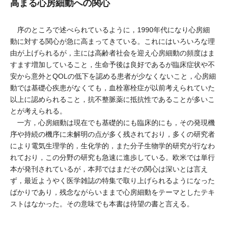
高まる心房細動への関心
序のところで述べられているように，1990年代になり心房細
動に対する関心が急に高まってきている。これにはいろいろな理
由が上げられるが，主には高齢者社会を迎え心房細動の頻度はま
すます増加していること，生命予後は良好であるが臨床症状や不
安から意外とQOLの低下を認める患者が少なくないこと，心房細
動では基礎心疾患がなくても，血栓塞栓症が以前考えられていた
以上に認められること，抗不整脈薬に抵抗性であることが多いこ
とが考えられる。
一方，心房細動は現在でも基礎的にも臨床的にも，その発現機
序や持続の機序に未解明の点が多く残されており，多くの研究者
により電気生理学的，生化学的，また分子生物学的研究が行なわ
れており，この分野の研究も急速に進歩している。欧米では単行
本が発刊されているが，本邦ではまだその関心は深いとは言え
ず，最近ようやく医学雑誌の特集で取り上げられるようになった
ばかりであり，残念ながらいままで心房細動をテーマとしたテキ
ストはなかった。その意味でも本書は待望の書と言える。