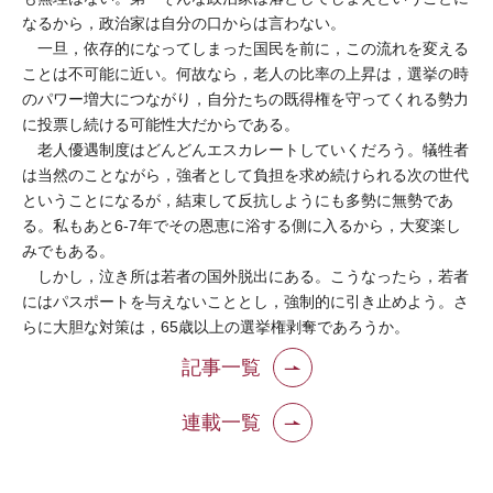
なるから，政治家は自分の口からは言わない。
一旦，依存的になってしまった国民を前に，この流れを変える
ことは不可能に近い。何故なら，老人の比率の上昇は，選挙の時
のパワー増大につながり，自分たちの既得権を守ってくれる勢力
に投票し続ける可能性大だからである。
老人優遇制度はどんどんエスカレートしていくだろう。犠牲者
は当然のことながら，強者として負担を求め続けられる次の世代
ということになるが，結束して反抗しようにも多勢に無勢であ
る。私もあと6-7年でその恩恵に浴する側に入るから，大変楽し
みでもある。
しかし，泣き所は若者の国外脱出にある。こうなったら，若者
にはパスポートを与えないこととし，強制的に引き止めよう。さ
らに大胆な対策は，65歳以上の選挙権剥奪であろうか。
記事一覧
連載一覧