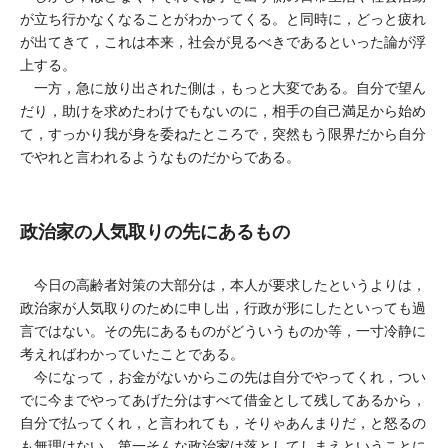
が立ち行かなくなることがわかってくる。と同時に，どっと疲れ
が出てきて，これは本来，社会が見るべきであるといった論が浮
上する。
一方，急に放り出された側は，もっと大変である。自分で望ん
だり，助けを求めたわけでもないのに，相手の自己満足から始め
て，すっかり我が身を委ねたところで，突然もう限界だから自分
でやれと言われるようなものだからである。
政治家の人気取りの先にあるもの
今日の高齢者対策の大部分は，本人が要求したというよりは，
政治家が人気取りのために申し出，行政が形にしたといっても過
言ではない。その先にあるものがどういうものか等，一寸冷静に
考えればわかっていたことである。
今になって，お金がないからこの先は自分でやってくれ，つい
でに今までやってあげた分はすべて借金として残してあるから，
自分で払ってくれ，と言われても，そりゃあんまりだ，と怒るの
も無理はない。第一そんな政治家は落としてしまえということに