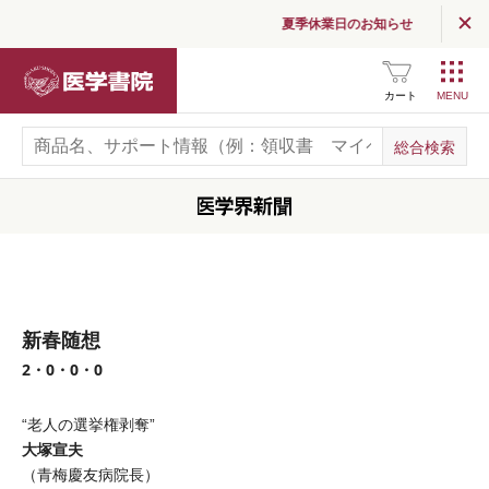
夏季休業日のお知らせ
医学書院
カート
新春随想
2・0・0・0
“老人の選挙権剥奪”
大塚宣夫
（青梅慶友病院長）