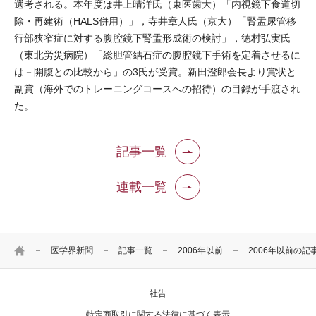
選考される。本年度は井上晴洋氏（東医歯大）「内視鏡下食道切
除・再建術（HALS併用）」，寺井章人氏（京大）「腎盂尿管移
行部狭窄症に対する腹腔鏡下腎盂形成術の検討」，徳村弘実氏
（東北労災病院）「総胆管結石症の腹腔鏡下手術を定着させるに
は－開腹との比較から」の3氏が受賞。新田澄郎会長より賞状と
副賞（海外でのトレーニングコースへの招待）の目録が手渡され
た。
記事一覧
連載一覧
HOME
医学界新聞
記事一覧
2006年以前
2006年以前の記
社告
特定商取引に関する法律に基づく表示