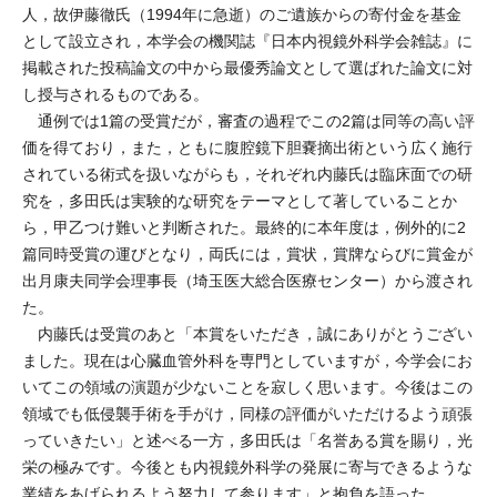
人，故伊藤徹氏（1994年に急逝）のご遺族からの寄付金を基金
として設立され，本学会の機関誌『日本内視鏡外科学会雑誌』に
掲載された投稿論文の中から最優秀論文として選ばれた論文に対
し授与されるものである。
通例では1篇の受賞だが，審査の過程でこの2篇は同等の高い評
価を得ており，また，ともに腹腔鏡下胆嚢摘出術という広く施行
されている術式を扱いながらも，それぞれ内藤氏は臨床面での研
究を，多田氏は実験的な研究をテーマとして著していることか
ら，甲乙つけ難いと判断された。最終的に本年度は，例外的に2
篇同時受賞の運びとなり，両氏には，賞状，賞牌ならびに賞金が
出月康夫同学会理事長（埼玉医大総合医療センター）から渡され
た。
内藤氏は受賞のあと「本賞をいただき，誠にありがとうござい
ました。現在は心臓血管外科を専門としていますが，今学会にお
いてこの領域の演題が少ないことを寂しく思います。今後はこの
領域でも低侵襲手術を手がけ，同様の評価がいただけるよう頑張
っていきたい」と述べる一方，多田氏は「名誉ある賞を賜り，光
栄の極みです。今後とも内視鏡外科学の発展に寄与できるような
業績をあげられるよう努力して参ります」と抱負を語った。