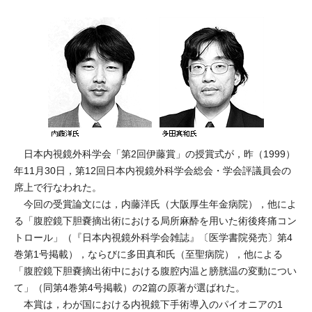
日本内視鏡外科学会「第2回伊藤賞」の授賞式が，昨（1999）
年11月30日，第12回日本内視鏡外科学会総会・学会評議員会の
席上で行なわれた。
今回の受賞論文には，内藤洋氏（大阪厚生年金病院），他によ
る「腹腔鏡下胆嚢摘出術における局所麻酔を用いた術後疼痛コン
トロール」（『日本内視鏡外科学会雑誌』〔医学書院発売〕第4
巻第1号掲載），ならびに多田真和氏（至聖病院），他による
「腹腔鏡下胆嚢摘出術中における腹腔内温と膀胱温の変動につい
て」（同第4巻第4号掲載）の2篇の原著が選ばれた。
本賞は，わが国における内視鏡下手術導入のパイオニアの1