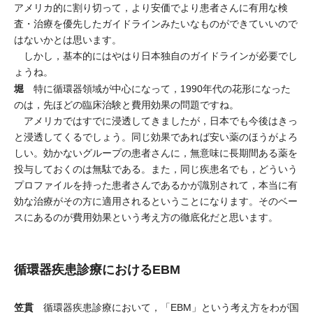
アメリカ的に割り切って，より安価でより患者さんに有用な検
査・治療を優先したガイドラインみたいなものができていいので
はないかとは思います。
しかし，基本的にはやはり日本独自のガイドラインが必要でし
ょうね。
堀
特に循環器領域が中心になって，1990年代の花形になった
のは，先ほどの臨床治験と費用効果の問題ですね。
アメリカではすでに浸透してきましたが，日本でも今後はきっ
と浸透してくるでしょう。同じ効果であれば安い薬のほうがよろ
しい。効かないグループの患者さんに，無意味に長期間ある薬を
投与しておくのは無駄である。また，同じ疾患名でも，どういう
プロファイルを持った患者さんであるかが識別されて，本当に有
効な治療がその方に適用されるということになります。そのベー
スにあるのが費用効果という考え方の徹底化だと思います。
循環器疾患診療におけるEBM
笠貫
循環器疾患診療において，「EBM」という考え方をわが国