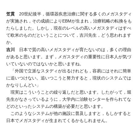
笠貫
20世紀後半，循環器疾患治療に関する多くのメガスタディ
が実施され，その成績によりEBMが生まれ，治療戦略の転換をも
たらしました。しかし，現在のレベルの高いメガスタディはすべ
て欧米のものだということについて，吉川先生，どう思われます
か。
吉川
日本で質の高いメガスタディが育たないのは，多くの理由
があると思います。まず，メガスタディの重要性に日本人が気づ
いていないのではないかと思いますね。
「外国で立派なスタディが出るけれども，容易にはそれに簡単
に追いつけない。追いつこうと努力すると，現状のシステムでは
かなりしんどい」
現実はこういうことの繰り返しだと思います。したがって，堀
先生がなさっているように，大学内に治験センターを作られてな
どのといったシステムの構築が必要だと思います。
このようなシステムが他の施設に普及しますと，もしかすると
日本でメガスタディが生まれてくるかもしれません。