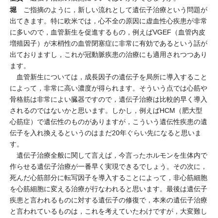
堀
ご指摘のように，新しい流れとして遺伝子治療という問題が
出てきます。特に欧米では，心不全の原因に虚血性心疾患が非常
に多いので，血管新生を促進するもの，例えばVGEF（血管内皮
増殖因子）が末梢性の血管閉塞症に非常に有効であるという話が
出ておりますし，これが冠動脈疾患の治療にも適用されつつあり
ます。
血管新生については，成長因子の遺伝子を局所に導入すること
によって，非常に高い濃度が得られます。そういう点では心筋や
骨格筋は非常によい臓器ですので，遺伝子治療は比較的早く導入
されるのではないかと思います。しかし，例えばHCM（肥大型
心筋症）で遺伝性のものがありますが，こういう遺伝性疾患の遺
伝子を入れ換えるというのはまだ20年ぐらい先になると思いま
す。
遺伝子治療全般に関して言えば，今言ったホルモンを生体内で
作らせる遺伝子治療が一番早く実現できるでしょう。その次に，
死んだ心筋部分に転写因子を導入することによって，非心筋細胞
を心筋細胞に変える治療が行なわれると思います。最後は遺伝子
疾患と言われるものに対する遺伝子の修復で，本来の遺伝子治療
と言われているものは，これを考えていたわけですが，大変難し