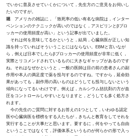
でいかに普及させていくかについて，先生方のご意見をお伺いし
たいのですが。
堀
アメリカの雑誌に，「致死率の低い有名な病院は，インター
ベンションのテクニックが高いのではなく，アスピリンとβブロ
ッカーの使用頻度が高い」という記事が出ていました。
それは何を意味してるかというと，結局，心臓病医が正しい知
識を持っていればそういうことにはならない。EBMと言いなが
ら，例えば日本でしたらβブロッカーの使用頻度が非常に低く，
実際とリコメンドされているものに大きなギャップがあるのです
ね。それはなぜかというと，一般の医師は目の前の患者さんの副
作用や本人の満足度で薬を投与するのですね。ですから，延命効
果があっても，副作用の高いものはどうしても投与しないという
傾向になってるいわけです。例えば，カルシウム拮抗剤の方が血
圧をコントロールしやすいとなりますと，どうしても多く処方さ
れます。
今の先生のご質問に対するお答えの1つとして，いわゆる認定
医や心臓病医を標榜をする人たちが，きちんと教育をしてそれを
実行することが大事だと思います。要するに，何をやっても自由
ということではなくて，評価体系というものが何らかの形で入っ