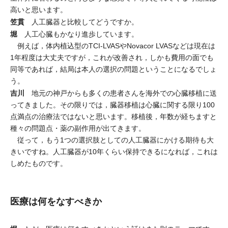
高いと思います。
笠貫
人工臓器と比較してどうですか。
堀
人工心臓もかなり進歩しています。
例えば，体内植込型のTCI-LVASやNovacor LVASなどは現在は
1年程度は大丈夫ですが，これが改善され，しかも費用の面でも
同等であれば，結局は本人の選択の問題ということになるでしょ
う。
吉川
地元の神戸からも多くの患者さんを海外での心臓移植に送
ってきました。その限りでは，臓器移植は心臓に関する限り100
点満点の治療法ではないと思います。移植後，年数が経ちますと
種々の問題点・薬の副作用が出てきます。
従って，もう1つの選択肢としての人工臓器にかける期待も大
きいですね。人工臓器が10年くらい保持できるになれば，これは
しめたものです。
医療は何をなすべきか