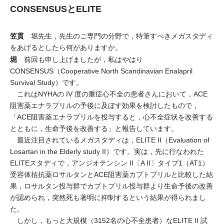
CONSENSUSとELITE
笠貫
堀先生，先生のご専門の分野で，特筆すべきメガスタディ
をあげるとしたら何がありますか。
堀
前回も申し上げましたが，私はやはり
CONSENSUS（Cooperative North Scandinavian Enalapril
Survival Study）です。
これはNYHAの IV 度の重症心不全の患者さんにおいて，ACE
阻害薬エナラプリルの予後に及ぼす効果を検討したもので，
「ACE阻害薬エナラプリルを投与すると，心不全症状を改善する
とともに，生命予後を改善する」と報告しています。
最近注目されているメガスタディは，ELITE II（Evaluation of
Losartan in the Elderly study II）です。実は，先に行なわれた
ELITEスタディで，アンジオテンシン II〔A II〕タイプ1（AT1）
受容体拮抗薬ロサルタンとACE阻害薬カプトプリルと比較した結
果，ロサルタン投与群でカプトプリル投与群より生命予後の改善
が認められ，突然死も著明に抑制するという結果が得られまし
た。
しかし，もっと大規模（3152名の心不全患者）なELITE II 試