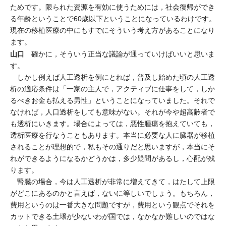
ためです。限られた資源を有効に使うためには，社会復帰ができ
る年齢ということで60歳以下ということになっているわけです。
現在の移植医療の中にもすでにそういう考え方があることになり
ます。
山口
確かに，そういう正当な議論が通っていけばいいと思いま
す。
しかし例えば人工透析を例にとれば，普及し始めた頃の人工透
析の適応条件は「一家の主人で，アクティブに仕事をして，しか
るべきお金も払える男性」ということになっていました。それで
なければ，人口透析をしても意味がない。それが今や超高齢者で
も透析にいきます。場合によっては，悪性腫瘍を抱えていても，
透析医療を行なうこともあります。本当に必要な人に臓器が移植
されることが理想的で，私もその通りだと思いますが，本当にそ
れができるようになるかどうかは，多少疑問があるし，心配が残
ります。
腎臓の場合，今は人工透析が非常に増えてきて，はたして上限
がどこにあるのかと言えば，ないに等しいでしょう。もちろん，
費用というのは一番大きな問題ですが，費用という観点でそれを
カットできる土壌が少ないわが国では，なかなか難しいのではな