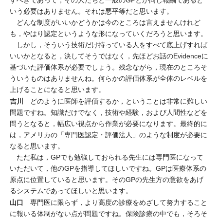
すべきであって，その人たちと一般のGPとが同じ報酬であると
いう必要はありません。それは悪平等だと思います。
どんな制度がいいかどうかは今のところは言えませんけれど
も，やはり認定というような形になっていくだろうと思います。
しかし，そういう技術だけ持っている人をすべて底上げすれば
いいかとなると，決してそうではなく，先ほどお話のEvidenceに
基づいた評価体系が必要でしょう。残念ながら，現在のところそ
ういうものはありませんね。何らかの評価体系が全体のレベルを
上げることになると思います。
吉川
どのように医師を評価するか，ということは非常に難しい
問題ですね。知識だけでなく，技術や経験，および人間性などを
問うとなると，幅広い視点から作業が必要になります。最終的に
は，アメリカの「専門医認定・評価法人」のような制度が必要に
なると思います。
ただ私は，GPでも勉強しておられる先生には専門医になって
いただいて，他のGPを指導してほしいですね。GPは医療体系の
原点に位置していると思います。そのGPの先生方の意欲をあげ
るシステムであってほしいと思います。
山口
専門医に限らず，より高度の診療をめざして努力すること
に報いる体制がない点が問題ですね。保険診療の中でも，そろそ