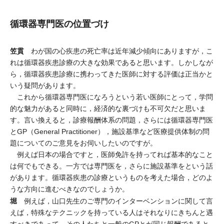
循環器専門医の位置づけ
笠貫
わが国の心疾患の死亡率は近年減少傾向にありますが，こ
れは循環器疾患診療の大きな効果であると思います。しかしなが
ら，循環器疾患診療に携わってきた医師に対する評価は正当かと
いう疑問があります。
これから循環器専門医になろうという若い医師にとって，学問
的な魅力があると同時に，経済的な裏づけも不可欠だと思いま
す。言い換えると，診療報酬体系の問題，さらには循環器専門医
とGP（General Practitioner），施設基準など医療提供体制の問
題についてのご意見をお伺いしたいのですが。
例えば日本の場合ですと，医師免許を持ってれば基本的なこと
は何でもできる。一方では専門医を，さらに施設基準をという話
があります。循環器疾患の診療というものを考えた場合，どのよ
うな方向に進むべきなのでしょうか。
堀
例えば，山口先生のご専門のインターベンションに関して言
えば，特殊なテクニックを持っている人はそれなりにきちんと遇