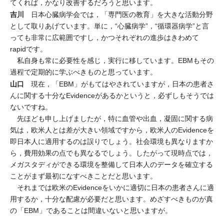
てくれば，かなり改善するだろうと思います。
吉川
日本心臓病学会では，「専門医の教育」を大きな活動分野
として取りあげています。単に，“心臓病学”，“循環器病学”と言
っても非常に広範囲ですし，かつそれぞれの進歩はきわめて
rapidです。
私自身も常に必要性を感じ，実行に移しています。EBMもその
過程で定期的に学ぶべきものと思っています。
山口
現在，「EBM」がもてはやされていますが，日本の患者さ
んに関する十分なEvidenceがあるかというと，必ずしもそうでは
ないですね。
先ほども申し上げましたが，特に血管や出血，凝固に関する病
気は，欧米人とは差が大きい領域ですから，欧米人のEvidenceを
即日本人に適用するのは誤りでしょう。社会環境も異なりますか
ら，費用効果の点でも異なるでしょう。したがって現時点では，
メガスタディができる環境を整備して日本人のデータを確立する
ことがまず最初になすべきことだと思います。
それまでは欧米のEvidenceをいかに適切に日本の患者さんに適
用するか，十分な配慮が必要だと思います。めざすべきものが真
の「EBM」であることは間違いないと思いますが。