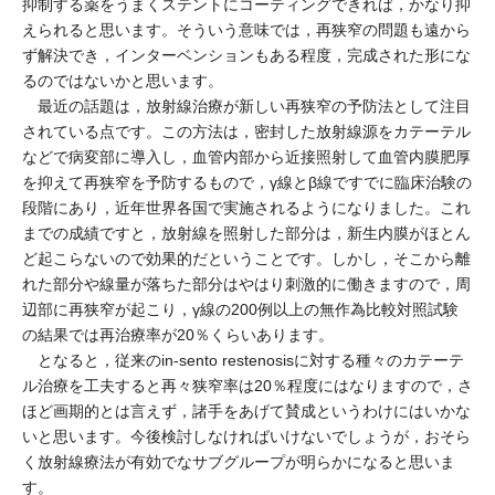
抑制する薬をうまくステントにコーティングできれば，かなり抑
えられると思います。そういう意味では，再狭窄の問題も遠から
ず解決でき，インターベンションもある程度，完成された形にな
るのではないかと思います。
最近の話題は，放射線治療が新しい再狭窄の予防法として注目
されている点です。この方法は，密封した放射線源をカテーテル
などで病変部に導入し，血管内部から近接照射して血管内膜肥厚
を抑えて再狭窄を予防するもので，γ線とβ線ですでに臨床治験の
段階にあり，近年世界各国で実施されるようになりました。これ
までの成績ですと，放射線を照射した部分は，新生内膜がほとん
ど起こらないので効果的だということです。しかし，そこから離
れた部分や線量が落ちた部分はやはり刺激的に働きますので，周
辺部に再狭窄が起こり，γ線の200例以上の無作為比較対照試験
の結果では再治療率が20％くらいあります。
となると，従来のin-sento restenosisに対する種々のカテーテ
ル治療を工夫すると再々狭窄率は20％程度にはなりますので，さ
ほど画期的とは言えず，諸手をあげて賛成というわけにはいかな
いと思います。今後検討しなければいけないでしょうが，おそら
く放射線療法が有効でなサブグループが明らかになると思いま
す。