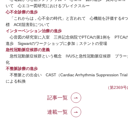
いて 心エコー図研究におけるブレイクスルー
心不全診療の進歩
「これからは，心不全の時代」と言われて 心機能を評価する4つ
標 ACE阻害剤について
インターベンション治療の進歩
心音図の研究室に入室 三井記念病院でPTCAの第1例を PTCA
進歩 Sigwartのワークショップに参加；ステントの登場
急性冠動脈症候群の意義
急性冠動脈症候群という概念 IVUSと急性冠動脈症候群 プラー
化
不整脈診療の進歩
不整脈との出会い CAST（Cardiac Arrhythmia Suppression Tri
による転換
（第2369
記事一覧
連載一覧