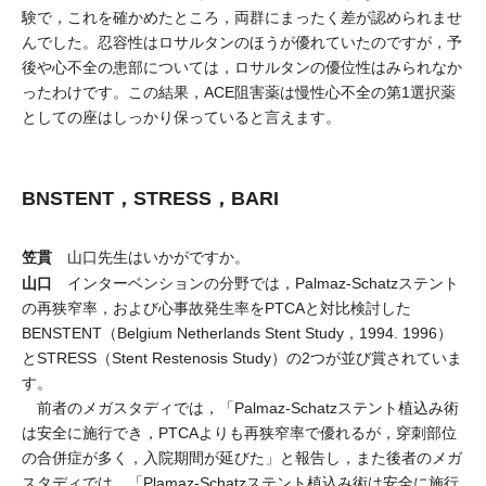
験で，これを確かめたところ，両群にまったく差が認められませ
んでした。忍容性はロサルタンのほうが優れていたのですが，予
後や心不全の患部については，ロサルタンの優位性はみられなか
ったわけです。この結果，ACE阻害薬は慢性心不全の第1選択薬
としての座はしっかり保っていると言えます。
BNSTENT，STRESS，BARI
笠貫
山口先生はいかがですか。
山口
インターベンションの分野では，Palmaz-Schatzステント
の再狭窄率，および心事故発生率をPTCAと対比検討した
BENSTENT（Belgium Netherlands Stent Study，1994. 1996）
とSTRESS（Stent Restenosis Study）の2つが並び賞されていま
す。
前者のメガスタディでは，「Palmaz-Schatzステント植込み術
は安全に施行でき，PTCAよりも再狭窄率で優れるが，穿刺部位
の合併症が多く，入院期間が延びた」と報告し，また後者のメガ
スタディでは，「Plamaz-Schatzステント植込み術は安全に施行