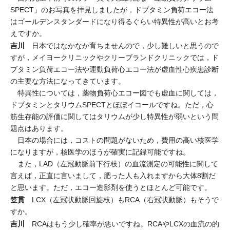
SPECT」のお写真を拝見しましたが，ドブタミン負荷エコー法
はゴールデンスタンダードになり得るぐらい特異性が高いとお考
えですか。
吉川
日本ではなかなか育ちませんので，少し難しいと思うので
すが，メイヨークリニックやクリーブランドクリニックでは，ド
ブタミン負荷エコー法や運動負荷心エコー法が虚血性心疾患診断
の主要な方法になってきています。
特異性については，薬物負荷心エコー図でも虚血に関しては，
ドブタミンとタリウムSPECTとほぼイコールですね。ただ，心
筋生存能の評価に関してはタリウムが少し特異性が弱いという問
題点はあります。
日本の場合には，コストの問題がないため，費用の高い核医学
になりますが，核医学のほうが確実に記録可能ですね。
また，LAD（左冠動脈前下行枝）の血流測定の可能性に関して
言えば，正直に言いまして，肥った人も入れますから大体8割だ
と思います。ただ，エコー造影剤を使うとほとんど可能です。
笠貫
LCX（左冠状動脈回旋枝）もRCA（右冠状動脈）もそうで
すか。
吉川
RCAはもう少し確率が悪いですね。RCAやLCXの血流の的