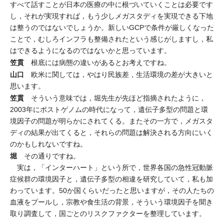
すべて話すことが日本の医療の中に根づいていくことは必要です
し，それが実現すれば，もう少しメガスタディを実現できる下地
は整うのではないでしょうか。新しいGCPで条件が厳しくなった
ことで，むしろインフラも整備されたという感じがしますし，私
はできるようになるのではないかと思っています。
笠貫
根底には病態の違いがあるとお考えですね。
山口
欧米に関しては，やはり民族差，生活環境の差が大きいと
思います。
笠貫
そういう意味では，堀先生が先ほど指摘されたように，
2003年にポストゲノムの時代になって，遺伝子多型の問題と環
境因子の問題が明らかにされてくる。またその一方で，メガスタ
ディの結果が出てくると，それらの問題は解決される方向にいく
のかもしれないですね。
堀
その通りですね。
実は，「インターハート」という所で，世界各国の急性冠動脈
症候群の環境因子と，遺伝子多型の相違を研究していて，私も加
わっています。50か国くらいだったと思いますが，その人たちの
血液をプールし，宗教や食生活の背景，そういう環境因子を聞き
取り調査して，国ごとのリスクファクターを整理しています。