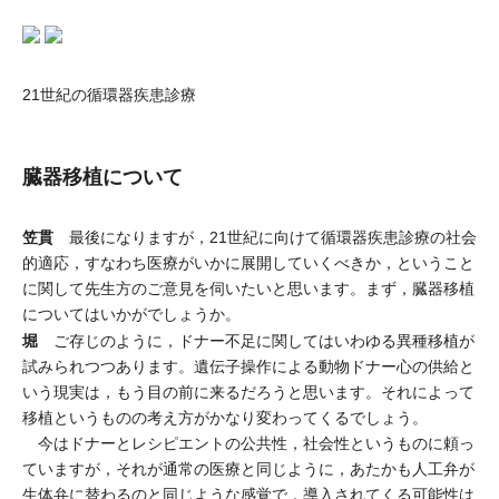
21世紀の循環器疾患診療
臓器移植について
笠貫
最後になりますが，21世紀に向けて循環器疾患診療の社会
的適応，すなわち医療がいかに展開していくべきか，ということ
に関して先生方のご意見を伺いたいと思います。まず，臓器移植
についてはいかがでしょうか。
堀
ご存じのように，ドナー不足に関してはいわゆる異種移植が
試みられつつあります。遺伝子操作による動物ドナー心の供給と
いう現実は，もう目の前に来るだろうと思います。それによって
移植というものの考え方がかなり変わってくるでしょう。
今はドナーとレシピエントの公共性，社会性というものに頼っ
ていますが，それが通常の医療と同じように，あたかも人工弁が
生体弁に替わるのと同じような感覚で，導入されてくる可能性は