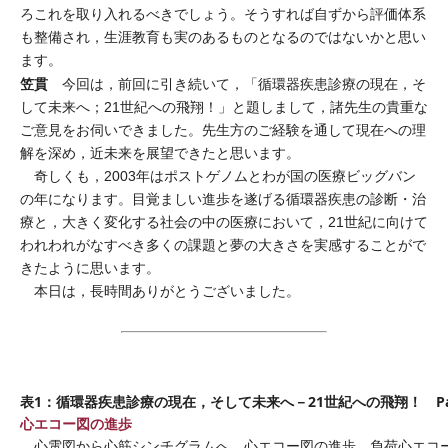
ろこれを取り入れるべきでしょう。そうすれば自ずから評価体系
も整備され，生涯教育も実のあるものとなるのではないかと思い
ます。
笠貫
今回は，前回に引き続いて，「循環器疾患診療の現在，そ
して未来へ；21世紀への飛翔！」と題しまして，諸先生の貴重な
ご意見をお伺いできました。先生方のご経験を通して現在への理
解を深め，近未来を展望できたと思います。
奇しくも，2003年はポストゲノムとわが国の医療ビッグバン
の年になります。目覚ましい進歩を遂げる循環器疾患の診断・治
療と，大きく変化する社会の中の医療において，21世紀に向けて
われわれがなすべき多くの課題と夢の大きさを実感することがで
きたように思います。
本日は，長時間ありがとうございました。
表1：循環器疾患診療の現在，そして未来へ－21世紀への飛翔！ Par
心エコー図の進歩
心電図から心筋シンチグラムへ 心エコー図の進歩 負荷心エコ