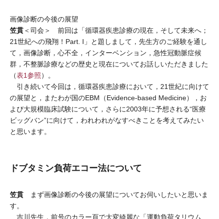
画像診断の今後の展望
笠貫
＜司会＞ 前回は「循環器疾患診療の現在，そして未来へ；
21世紀への飛翔！Part. I」と題しまして，先生方のご経験を通し
て，画像診断，心不全，インターベンション，急性冠動脈症候
群，不整脈診療などの歴史と現在についてお話しいただきました
（
表1参照
）。
引き続いて今回は，循環器疾患診療において，21世紀に向けて
の展望と，またわが国のEBM（Evidence-based Medicine），お
よび大規模臨床試験について，さらに2003年に予想される“医療
ビッグバン”に向けて，われわれがなすべきことを考えてみたい
と思います。
ドブタミン負荷エコー法について
笠貫
まず画像診断の今後の展望についてお伺いしたいと思いま
す。
吉川先生，前号のカラー頁で大変綺麗な「運動負荷タリウム