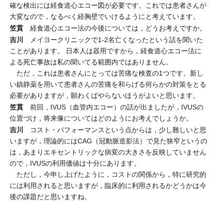
確な検出には経食道心エコー図が必要です。これでは患者さんが
大変なので，なるべく経胸壁でいけるようにと考えています。
笠貫
経食道心エコー法の今後については，どうお考えですか。
吉川
メイヨークリニックで1-2名亡くなったという話を聞いた
ことがあります。 日本人は器用ですから，経食道心エコー法に
よる死亡事故は私の聞いてる範囲内ではありません。
ただ，これは患者さんにとっては苦痛な検査の1つです。新し
い鎮静薬を用いて患者さんの苦痛を和らげる何らかの対策をとる
必要がありますが，願わくばやらないほうがよいと思います。
笠貫
前回，IVUS（血管内エコー）の話が出ましたが，IVUSの
位置づけ，将来像についてはどのようにお考えでしょうか。
吉川
コスト・パフォーマンスという点からは，少し難しいと思
いますが，理論的にはCAG（冠動脈造影法）で見た狭窄というの
は，あまりエキセントリックな病変の大きさを反映していません
ので，IVUSの利用価値は十分にあります。
ただし，今申し上げたように，コストの関係から，特に研究的
には利用されると思いますが，臨床的に利用されるかどうかは今
後の課題だと思いますね。