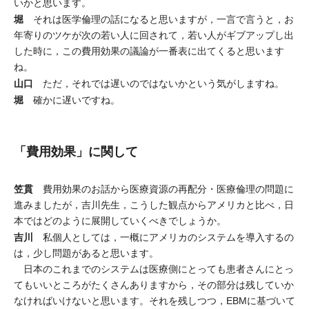
いかと思います。
堀
それは医学倫理の話になると思いますが，一言で言うと，お
年寄りのツケが次の若い人に回されて，若い人がギブアップし出
した時に，この費用効果の議論が一番表に出てくると思います
ね。
山口
ただ，それでは遅いのではないかという気がしますね。
堀
確かに遅いですね。
「費用効果」に関して
笠貫
費用効果のお話から医療資源の再配分・医療倫理の問題に
進みましたが，吉川先生，こうした観点からアメリカと比べ，日
本ではどのように展開していくべきでしょうか。
吉川
私個人としては，一概にアメリカのシステムを導入するの
は，少し問題があると思います。
日本のこれまでのシステムは医療側にとっても患者さんにとっ
てもいいところがたくさんありますから，その部分は残していか
なければいけないと思います。それを残しつつ，EBMに基づいて