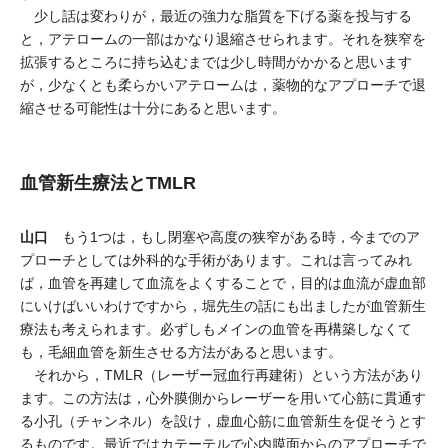
少し話は変わりが，最近の強力な脂質を下げる薬を投与する
と，アテロームの一部はかなり退縮させられます。それを狭窄を
拡張するところに持ち込むまでは少し時間がかかると思います
が，少なくとも柔らかいアテロームは，薬物的なアプローチで退
縮させる可能性は十分にあると思います。
血管新生療法とTMLR
山口
もう1つは，もし閉塞や高度の狭窄がある時，今までのア
プローチとしては外科的な手術があります。これは言ってみれ
ば，血管を再建して血流をよくすることで，目的は血流が虚血部
にいけばいいわけですから，堀先生の話にも出ましたが血管新生
療法も考えられます。必ずしもメインの血管を再構築しなくて
も，毛細血管を新生させる方法があると思います。
それから，TMLR（レーザー冠血行再建術）という方法があり
ます。この方法は，心外膜側からレーザーを用いて心筋に貫通す
る小孔（チャンネル）を設け，虚血心筋に血管新生を促そうとす
るものです。最近ではカテーテルで心内膜面からのアプローチで