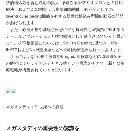
防的植込みを含む適応の拡大，β遮断薬やアミオダロンとの併用
療法，およびDDD機能，心房除細動機能，心不全としての
biventricular pacing機能を有する新世代植込み型除細動器の開発
があげられます。
また，心房細動や基礎心疾患に伴う持続性心室頻拍に対するカ
テーテルアブレーションも根治療法として確立されていくと思い
ます。抗不整脈薬については，Sicilian Gambitに基づき，IKs，
IKATPおよびNa-H交換系などへの創薬が進められつつあります。
さらには，QT延長症候群やBrugada症候群などの原因遺伝子
の解析により，イオンチャネル病という概念のもとで，新たな治
療戦略が構築されていくと思います。
メガスタディ；21世紀への課題
メガスタディの重要性の認識を