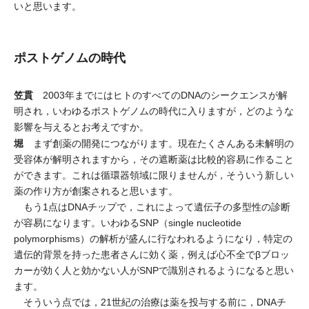
いと思います。
ポストゲノムの時代
笠貫
2003年までにはヒトのすべてのDNAのシークエンスが解
明され，いわゆるポストゲノムの時代に入りますが，どのような
影響を与えるとお考えですか。
堀
まず創薬の開発につながります。現在たくさんある未解明の
受容体が解明されますから，その遮断薬は比較的容易に作ること
ができます。これは循環器領域に限りませんが，そういう新しい
薬の作り方が創案されると思います。
もう1点はDNAチップで，これによって遺伝子の多型性の診断
が容易になります。いわゆるSNP（single nucleotide
polymorphisms）の解析が盛んに行なわれるようになり，特定の
遺伝的背景を持った患者さんに効く薬，例えば心不全でβブロッ
カーが効く人と効かない人がSNPで識別されるようになると思い
ます。
そういう点では，21世紀の治療は薬を投与する前に，DNAチ