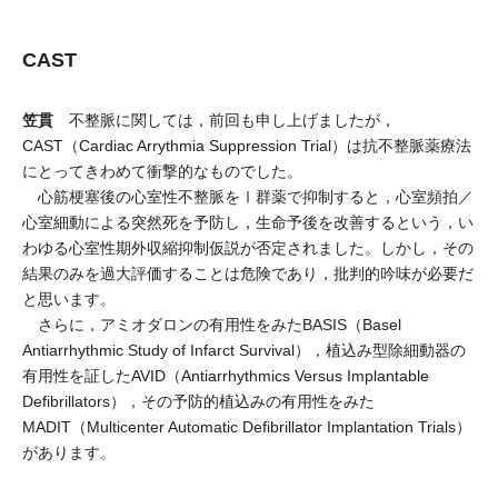
CAST
笠貫
不整脈に関しては，前回も申し上げましたが，
CAST（Cardiac Arrythmia Suppression Trial）は抗不整脈薬療法
にとってきわめて衝撃的なものでした。
心筋梗塞後の心室性不整脈をⅠ群薬で抑制すると，心室頻拍／
心室細動による突然死を予防し，生命予後を改善するという，い
わゆる心室性期外収縮抑制仮説が否定されました。しかし，その
結果のみを過大評価することは危険であり，批判的吟味が必要だ
と思います。
さらに，アミオダロンの有用性をみたBASIS（Basel
Antiarrhythmic Study of Infarct Survival），植込み型除細動器の
有用性を証したAVID（Antiarrhythmics Versus Implantable
Defibrillators），その予防的植込みの有用性をみた
MADIT（Multicenter Automatic Defibrillator Implantation Trials）
があります。