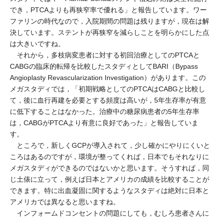
でき，PTCAよりも再狭窄率で優れる」と報告しています。ワー
ファリンの時代なので，入院期間の問題は残りますが，現在は解
決しています。ステントが再狭窄を減らしことを明らかにした点
は大きいですね。
それから，多枝病変患者に対する初回治療としてのPTCAと
CABGの臨床的転帰を比較したスタディとしてBARI（Bypass
Angioplasty Revascularization Investigation）があります。この
メガスタディでは，「初期戦略としてのPTCAはCABGと比較し
て，後に血行再建を必要とする頻度は高いが，5年生存率が有意
に低下することはなかった。治療中の糖尿病患者の5年生存率
は，CABGがPTCAより有意に良好であった」と報告していま
す。
ところで，新しくGCPが導入されて，少し確かにやりにくいと
ころはあるのですが，環境が整ってくれば，日本でもそれなりに
メガスタディができるのではないかと思います。そうすれば，同
じ土俵に立って，例えば日本とアメリカの成績を比較することが
できます。特に出血凝固に関するようなスタディは絶対に日本と
アメリカでは異なると思いますね。
インフォームドコンセントの問題にしても，むしろ患者さんに