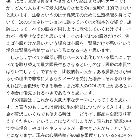
堀
ただ，医療は何をすべきかという話はまた別のテーマです
が，どんな人もすべて最大限延命させるのは医療の目的ではない
と思います。生物というのは子孫繁栄のために生殖機能を持って
いて，次のジェネレーションに譲っていくのが根本的な姿で，加
齢によってすべての臓器が同じように老化していくわけです。そ
れが一番幸せな姿だと思います。その中で1つの臓器だけが，例
えば心臓だけが悪いという場合は心臓を，腎臓だけが悪いという
場合は腎臓を移植するという形になるべきと思います。
しかし，すべての臓器が同じペースで老化している場合に，す
べてを取り替えて最大限長生きさせるというのは，医療の本質で
はないでしょう。ですから，比較的若い人が，ある臓器だけが何
らかの理由で非常に大きなダメージを受けた場合，それを取り替
えれば社会復帰ができる場合，また本人のQOLの向上があるとい
う場合は優先されるべきであろうと思います。
その議論は，これから大変大事なテーマになってくると思いま
す。と言うのも，これは費用効果の問題につながってきます。お
金が贅沢にいくらでも使える時は，「どうぞ，部品を全部取り替
えてください」ということになるでしょうが，限られた資源の中
でやる場合，やはりベネフィットが一番大きい人から，というこ
とになります。現在の心臓移植が60歳を限度としているのはその