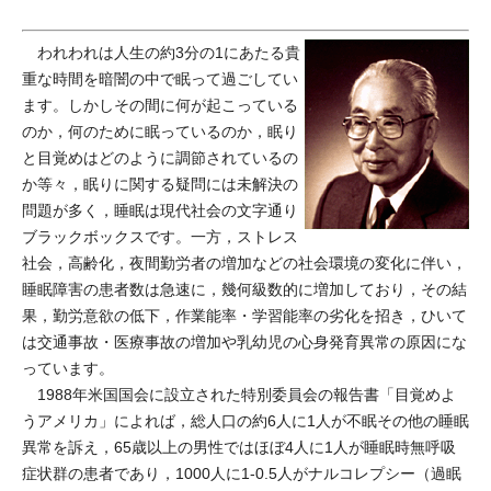
われわれは人生の約3分の1にあたる貴
重な時間を暗闇の中で眠って過ごしてい
ます。しかしその間に何が起こっている
のか，何のために眠っているのか，眠り
と目覚めはどのように調節されているの
か等々，眠りに関する疑問には未解決の
問題が多く，睡眠は現代社会の文字通り
ブラックボックスです。一方，ストレス
社会，高齢化，夜間勤労者の増加などの社会環境の変化に伴い，
睡眠障害の患者数は急速に，幾何級数的に増加しており，その結
果，勤労意欲の低下，作業能率・学習能率の劣化を招き，ひいて
は交通事故・医療事故の増加や乳幼児の心身発育異常の原因にな
っています。
1988年米国国会に設立された特別委員会の報告書「目覚めよ
うアメリカ」によれば，総人口の約6人に1人が不眠その他の睡眠
異常を訴え，65歳以上の男性ではほぼ4人に1人が睡眠時無呼吸
症状群の患者であり，1000人に1-0.5人がナルコレプシー（過眠