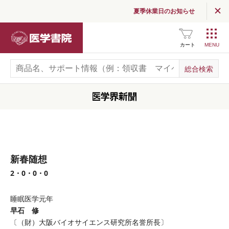
夏季休業日のお知らせ
医学書院
カート
新春随想
2・0・0・0
睡眠医学元年
早石 修
〔（財）大阪バイオサイエンス研究所名誉所長〕