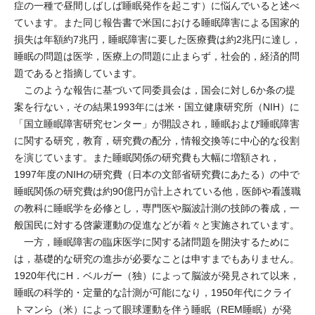
症の一種で昼間しばしば睡眠発作を起こす）に悩んでいると述べ
ています。また同じ報告書で米国における睡眠障害による国家的
損失は年額約7兆円，睡眠障害に要した医療費は約2兆円に達し，
睡眠の問題は医学，医療上の問題に止まらず，社会的，経済的問
題であると指摘しています。
このような報告に基づいて同委員会は，国会に対し6か条の提
案を行ない，その結果1993年には米・国立健康研究所（NIH）に
「国立睡眠障害研究センター」が開設され，睡眠および睡眠障害
に関する研究，教育，研究費の配分，情報交換等に中心的な役割
を演じています。また睡眠関係の研究費も大幅に増額され，
1997年度のNIHの研究費（日本の文部省研究費にあたる）の中で
睡眠関係の研究費は約90億円が計上されている他，医師や看護職
の教科に睡眠学を必修とし，専門医や脳波計測の技師の養成，一
般国民に対する啓蒙運動の促進などが着々と実施されています。
一方，睡眠障害の臨床医学に関する諸問題を開決するために
は，基礎的な研究の進歩が必要なことは申すまでもありません。
1920年代にH．ベルガー（独）によって脳波が発見されて以来，
睡眠の科学的・定量的な計測が可能になり，1950年代にクライ
トマンら（米）によって眼球運動を伴う睡眠（REM睡眠）が発