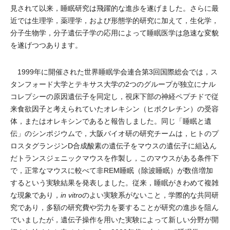
見されて以来，睡眠研究は飛躍的な進歩を遂げました。さらに最
近では生理学，薬理学，および形態学的研究に加えて，生化学，
分子生物学，分子遺伝子学の応用によって睡眠医学は急速な変貌
を遂げつつあります。
1999年に開催された世界睡眠学会連合第3回国際総会では，ス
タンフォード大学とテキサス大学の2つのグループが独立にナル
コレプシーの原因遺伝子を同定し，視床下部の神経ペプチドで従
来食欲因子と考えられていたオレキシン（ヒポクレチン）の受容
体，またはオレキシンであると報告しました。同じ「睡眠と遺
伝」のシンポジウムで，大阪バイオ研の研究チームは，ヒトのプ
ロスタグランジンD合成酸素の遺伝子をマウスの遺伝子に組込ん
だトランスジェニックマウスを作製し，このマウスがある条件下
で，正常なマウスに較べて非REM睡眠（除波睡眠）が数倍増加
するという実験結果を発表しました。従来，睡眠がきわめて複雑
な現象であり，
in vitro
のよい実験系がないこと，学際的な共同研
究であり，多額の研究費や労力を要することが研究の進歩を阻ん
でいましたが，遺伝子操作を用いた実験によって新しい分野が開