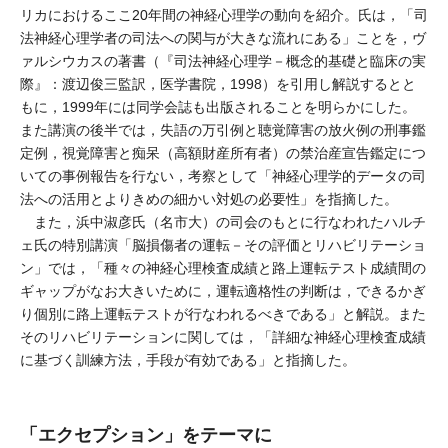
リカにおけるここ20年間の神経心理学の動向を紹介。氏は，「司
法神経心理学者の司法への関与が大きな流れにある」ことを，ヴ
ァルシウカスの著書（『司法神経心理学－概念的基礎と臨床の実
際』：渡辺俊三監訳，医学書院，1998）を引用し解説するとと
もに，1999年には同学会誌も出版されることを明らかにした。
また講演の後半では，失語の万引例と聴覚障害の放火例の刑事鑑
定例，視覚障害と痴呆（高額財産所有者）の禁治産宣告鑑定につ
いての事例報告を行ない，考察として「神経心理学的データの司
法への活用とよりきめの細かい対処の必要性」を指摘した。
また，浜中淑彦氏（名市大）の司会のもとに行なわれたハルチ
ェ氏の特別講演「脳損傷者の運転－その評価とリハビリテーショ
ン」では，「種々の神経心理検査成績と路上運転テスト成績間の
ギャップがなお大きいために，運転適格性の判断は，できるかぎ
り個別に路上運転テストが行なわれるべきである」と解説。また
そのリハビリテーションに関しては，「詳細な神経心理検査成績
に基づく訓練方法，手段が有効である」と指摘した。
「エクセプション」をテーマに