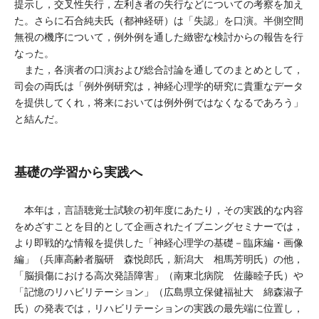
提示し，交叉性失行，左利き者の失行などについての考察を加え
た。さらに石合純夫氏（都神経研）は「失認」を口演。半側空間
無視の機序について，例外例を通した緻密な検討からの報告を行
なった。
また，各演者の口演および総合討論を通してのまとめとして，
司会の両氏は「例外例研究は，神経心理学的研究に貴重なデータ
を提供してくれ，将来においては例外例ではなくなるであろう」
と結んだ。
基礎の学習から実践へ
本年は，言語聴覚士試験の初年度にあたり，その実践的な内容
をめざすことを目的として企画されたイブニングセミナーでは，
より即戦的な情報を提供した「神経心理学の基礎－臨床編・画像
編」（兵庫高齢者脳研 森悦郎氏，新潟大 相馬芳明氏）の他，
「脳損傷における高次発語障害」（南東北病院 佐藤睦子氏）や
「記憶のリハビリテーション」（広島県立保健福祉大 綿森淑子
氏）の発表では，リハビリテーションの実践の最先端に位置し，