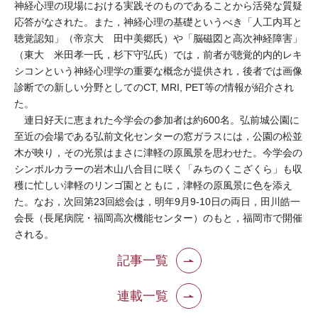
神経心理の現場における実践そのものであることから活発な質疑
応答がなされた。また，神経心理の基礎というべき「人工内耳と
聴覚認知」（帝京大 田中美郷氏）や「脳磁図と高次神経障害」
（東大 米田孝一氏，杉下守弘氏）では，前者が聴覚的内的レキ
シコンという神経心理学の重要な概念が提供され，後者では画像
診断での新しい分野としてのCT, MRI, PET等の情報が紹介され
た。
連日好天に恵まれた今学会の参加者は約600名。弘前城公園に
至近の会場である弘前文化センターの窓ガラスには，公園の松並
木が映り，その光景はまさに津軽の原風景を思わせた。今学会の
シンボルカラーの岩木山八合目に咲く「みちのくこざくら」も収
穫に忙しい津軽のリンゴ園とともに，津軽の原風景に色を添え
た。なお，次回第23回総会は，明年9月9-10日の両日，田川皓一
会長（長尾病院・福岡高次機能センター）のもと，福岡市で開催
される。
記事一覧
連載一覧