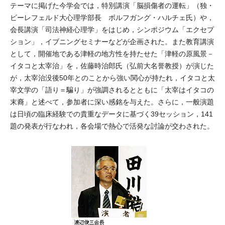
テーマに掲げた今学会では，特別講演「脳損傷者の運転」（独・
ビーレフェルド大心理学部長 ボルフガング・ハルチェ氏）や，
会長講演「司法神経心理学」をはじめ，シンポジウム「エクセプ
ション」，イブニングセミナーなどが企画された。また教育講演
として，開催地である津軽の地方性を持たせた「津軽の原風景－
イタコと太宰治」を，佐藤時治郎氏（弘前大名誉教授）が演じた
が，太宰治没後50年とのことから強い関心が持たれ，イタコと太
宰文学の「語り＝騙り」が強調されるとともに「太宰はイタコの
末裔」と述べて，参加者に深い感銘を与えた。さらに，一般演題
は日頃の臨床経験での貴重なデータに基づく39セッション，141
題の発表が行なわれ，各会場で熱心で活発な討論が交わされた。