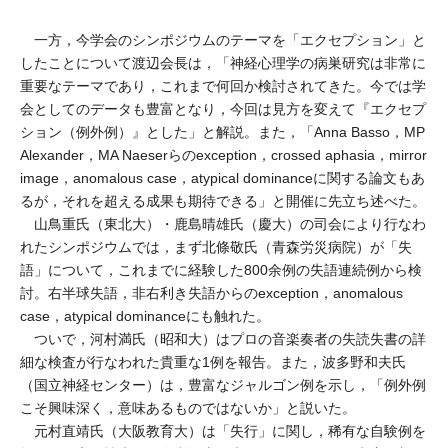
一方，今学会のシンポジウムのテーマを「エクセプション」と
したことについて渡辺会長は，「神経心理学の病巣研究は非常に
重要なテーマであり，これまで何回か検討されてきた。今では学
会としてのデータも豊富となり，今回は見方を変えて『エクセプ
ション（例外例）』とした」と解説。また，「Anna Basso，MP
Alexander，MA Naeserらのexception，crossed aphasia，mirror
image，anomalous case，atypical dominanceに関する論文もあ
るが，それを超える成果も期待できる」と開催に先立ち述べた。
山鳥重氏（東北大）・鹿島晴雄氏（慶大）の司会により行なわ
れたシンポジウムでは，まず北條敬氏（青森労災病院）が「失
語」について，これまでに経験した800余例の失語連続例から検
討。右半球失語，非右利き失語からのexception，anomalous
case，atypical dominanceにも触れた。
ついで，河村満氏（昭和大）はプロの音楽奏者の失読失書の詳
細な検査が行なわれた貴重な1例を報告。また，波多野和夫氏
（国立神経センター）は，豊富なジャルゴン例を示し，「例外例
こそ興味深く，意味あるものではないか」と説いた。
元村直靖氏（大阪教育大）は「失行」に関し，稀有な自験例を