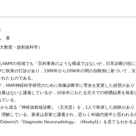
書
人 著
大教授・放射線科学）
からNMRの領域でも「百科事典のような構成ではないが，日常診断の役
に執筆の打診があり，1988年から1996年の間の自験例に基づいて，
されたものである。
，NMR神経科学研究のために画像診断学に専攻を変更した経歴があり
力量はないと謙遜しているが，10余年にわたる京大での研鑽結果を発表
れている。
巻から成る『神経放射線診断』（文光堂）を，1人で執筆した経験があり
く理解している。著者は若輩と謙遜され，恐らく40歳代後半と思われる
bornの『Diagnostic Neuroradiology』（Mosby社）を見て