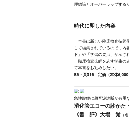
理総論とオーバーラップする
時代に即した内容
本書は新しい臨床検査技師像
して編集されているので，内
ド」や「学習の要点」が示さ
臨床検査技師を志す学生のみ
て本書をお勧めしたい。
B5・頁316 定価（本体6,0
急性腹症に超音波診断が有用
消化管エコーの診かた
《書 評》大場 覚
（名