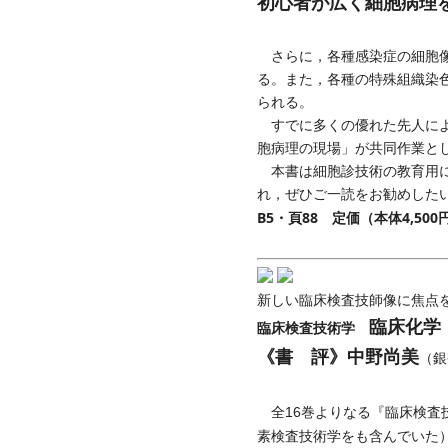
初心者が広く細胞病理
さらに，各種感染症の細胞像は
る。また，各種の特殊組織染
られる。
すでに多くの優れた先人によ
胞病理の現場」が共同作業と
本書は細胞診技術の教育用に
れ，ぜひご一読をお勧めした
B5・頁88 定価（本体4,50
新しい臨床検査技師像に焦点
臨床化学
臨床検査技術学
《書 評》中野尚美
（銀
全16巻よりなる『臨床検査
素検査技術学をも含んでいた