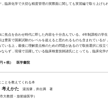
が，臨床化学で大切な精度管理の実際面に関しても実習編で取り上げら
に焦点を合わせ時代に即した内容を十分含んでいる。4年制課程の学生
容は豊富で国家試験のレベルを超えると思われるものも含まれているが
れている上，最後に理解度点検のための問題があるので取捨選択に役立
ならず，現場で活躍している臨床検査技師諸氏にとっても，臨床化学
00円＋税） 医学書院
なことを教えてくれる本
・考えかた
湯浅肇，井出満 著
市大教授・放射線医学）