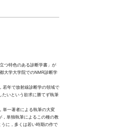
に立つ特色のある診断学書」が
京都大学大学院でのNMR診断学
，若年で放射線診断学の領域で
したいという欲求に勝てず執筆
，単一著者による執筆の大変
が，単独執筆によるこの種の教
もわかるように，多くは若い時期の作で