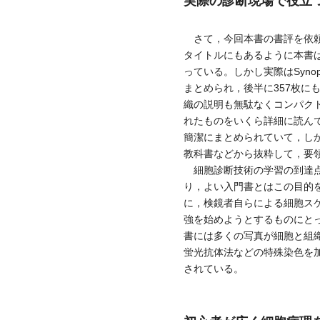
実際の診断現場で役立
さて，今回本書の書評を依頼
タイトルにもあるように本書
っている。しかし実際はSyno
まとめられ，後半に357枚に
織の説明も無駄なくコンパク
れたものをいくら詳細に読ん
簡潔にまとめられていて，し
教科書などから抜粋して，要
細胞診断技術の学習の到達点は，
り，よい入門書とはこの目的
に，検鏡者自らによる細胞ス
強を始めようとするものにと
書には多くの写真が細胞と組織
蛍光抗体法などの特殊染色を
されている。