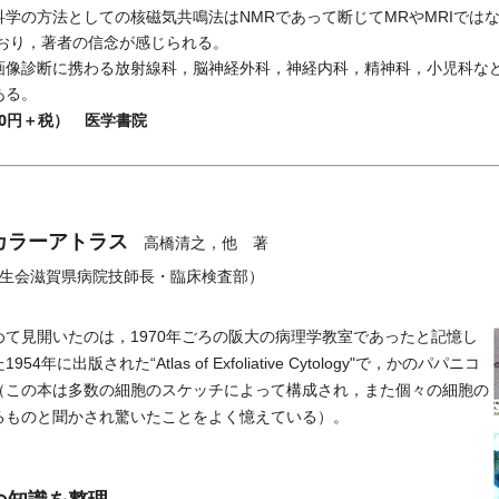
学の方法としての核磁気共鳴法はNMRであって断じてMRやMRIでは
ており，著者の信念が感じられる。
像診断に携わる放射線科，脳神経外科，神経内科，精神科，小児科な
ある。
000円＋税） 医学書院
カラーアトラス
高橋清之，他 著
生会滋賀県病院技師長・臨床検査部）
て見開いたのは，1970年ごろの阪大の病理学教室であったと記憶し
に出版された“Atlas of Exfoliative Cytology"で，かのパパニコ
（この本は多数の細胞のスケッチによって構成され，また個々の細胞の
るものと聞かされ驚いたことをよく憶えている）。