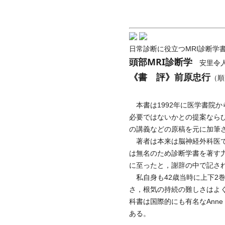
日常診断に役立つMRI診断学
頭部MRI診断学
安里令
《書 評》前原忠行
（順
本書は1992年に医学書院
必要ではないかとの提案ならび
の講義などの原稿を元に加筆
著者は本来は脳神経外科医で
は無名のため診断学書を著す
に至ったと，謝辞の中で記さ
私自身も42歳当時に上下2
さ，根気の持続の難しさはよ
科書は国際的にも有名なAnne Os
ある。