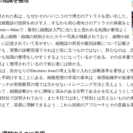
つ知識を整理
された私は，なぜかそのパパニコロウ博士のアトラスを思い出した。
は細胞診の技師をめざす人，すなわち初心者向けのアトラスの体裁をと
psis＋Atlasで，最初に細胞診入門に当たると思われる知識が要領よく
も及ぶ細胞・組織の統制されたカラー写真が掲載されており，細胞や組
トに記述されていて見やすい。細胞診の所見や鑑別診断について記載さ
でも，実際の診断現場でそれほど役に立つものではない。肝心なのは，
かも知識の整理をしやすくするようになっているかである。その点本書
領よく整理されているので初心者には助かる。
自分なりのDecision treeの考えを取り入れた診断基準を要領よ
を手助けすることにある。細胞形態の学習の基本は，病理組織学や血液
ケッチが初期教育の場では欠かせないトレーニング方法と言えよう。し
って，細胞診断がいかに興味と深みのある分野であるかを伝えようとし
対比で説明されており，また今日では決して特別とは言えないものの免疫細胞
加えて，容易に理解できるよう，これら技術のアプローチとその意義を