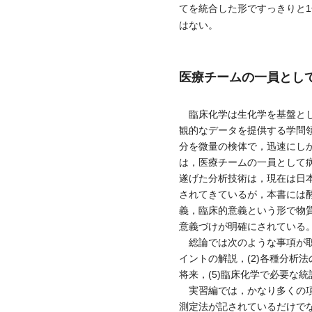
てを統合した形ですっきりと
はない。
医療チームの一員とし
臨床化学は生化学を基盤とし
観的なデータを提供する学問
分を微量の検体で，迅速にし
は，医療チームの一員として
遂げた分析技術は，現在は日
されてきているが，本書には
義，臨床的意義という形で物
意義づけが明確にされている
総論では次のような事項が取
イントの解説，(2)各種分析
将来，(5)臨床化学で必要な
実習編では，かなり多くの項
測定法が記されているだけで