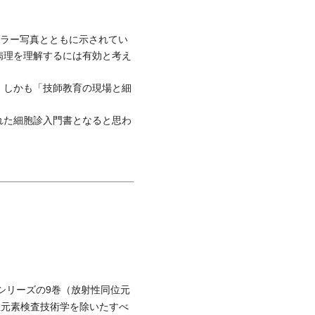
カラー写真とともに示されてい
病理を理解するには有効と考え
，しかも「技師教育の現場と細
れた細胞診入門書となると思わ
シリーズの9巻（放射性同位元
位元素検査技術学を除いたすべ