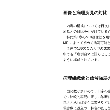
画像と病理所見の対比
内容の構成については目次に
所見との対比を心がけている
特に第1章のMRI画像法を
MRIによって初めて描写可
全体では800頁の大型の成
中でも「症例自体に語らせる
ように構成されている。
病理組織像と信号強度
図の数が多いので，日常の臨
で，比較的容易に正しい診断
気さえあれば割合に書きやす
常診療に役立つ，特色のある