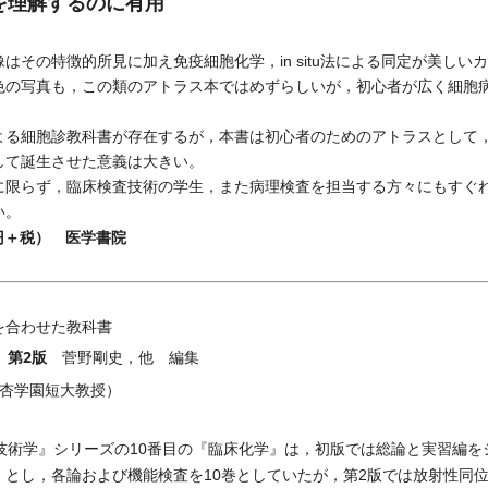
を理解するのに有用
その特徴的所見に加え免疫細胞化学，in situ法による同定が美しい
色の写真も，この類のアトラス本ではめずらしいが，初心者が広く細胞
る細胞診教科書が存在するが，本書は初心者のためのアトラスとして
して誕生させた意義は大きい。
限らず，臨床検査技術の学生，また病理検査を担当する方々にもすぐ
い。
0円＋税） 医学書院
を合わせた教科書
第2版
菅野剛史，他 編集
杏学園短大教授）
技術学』シリーズの10番目の『臨床化学』は，初版では総論と実習編を
）とし，各論および機能検査を10巻としていたが，第2版では放射性同