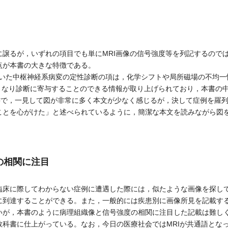
譲るが，いずれの項目でも単にMRI画像の信号強度等を列記するので
点が本書の大きな特徴である。
用いた中枢神経系病変の定性診断の項は，化学シフトや局所磁場の不均一
能となり診断に寄与することのできる情報が取り上げられており，本書の
書で，一見して図が非常に多く本文が少なく感じるが，決して症例を羅
ことを心がけた」と述べられているように，簡潔な本文を読みながら図
の相関に注目
床に際してわからない症例に遭遇した際には，似たような画像を探し
に到達することができる。また，一般的には疾患別に画像所見を記載す
いが，本書のように病理組織像と信号強度の相関に注目した記載は難し
教科書に仕上がっている。なお，今日の医療社会ではMRIが共通語とな