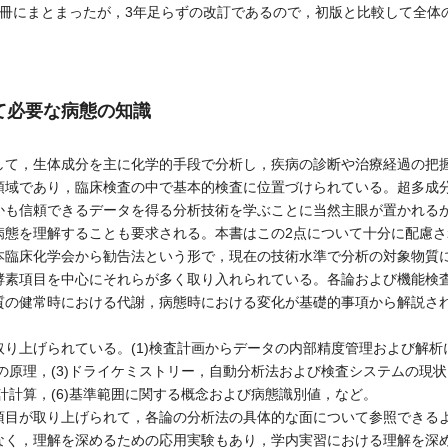
1冊にまとまったが，3年足らずの改訂であるので，初版と比較して全体
て必要な病態の知識
て，生体成分を主に化学的手段で分析し，疾病の診断や治療経過の把
領域であり，臨床検査の中で基本的検査に位置づけられている。超多成
かも信頼できるデータを得る分析技術を学ぶことに当然主眼が置かれる
病態を理解することも要求される。本書はこの2点について十分に配慮
本臨床化学会から勧告法という形で，現在の技術水準で分析の対象物質
酵素項目を中心にそれらが多く取り入れられている。各論および機能検
質の健常時における代謝，病態時における変化が基礎的事項から解説さ
。
り上げられている。(1)検査計画からデータの内部精度管理および解析
法の原理，(3)ドライケミストリー，自動分析法および検査システムの現状
統計計算，(6)基準範囲に関する概念および病態識別値，など。
目が取り上げられて，各論の分析法の具体的な面について参照できる
なく，理解を深めるための応用実験もあり，学内実習における理解を深