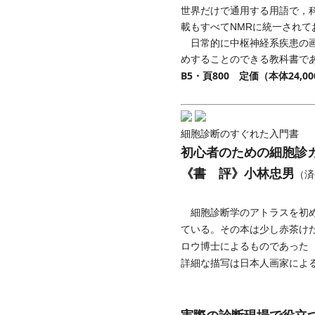
世界だけで通用する用語で，科
載もすべてNMRに統一され
日常的に中枢神経系疾患の画
めすることのできる教科書で
B5・頁800 定価（本体24,
細胞診断のすぐれた入門書
初心者のための細胞診
《書 評》小林忠男
（済
細胞診断学のアトラスを初め
ている。その本は少し赤茶けた1954年
ロウ博士によるものであった
詳細な描写は日本人画家によ