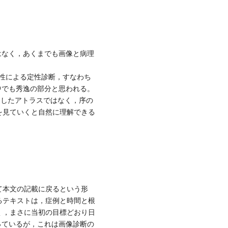
はなく，あくまでも画像と病理
性による定性診断，すなわち
中でも秀逸の部分と思われる。
列したアトラスではなく，序の
を見ていくと自然に理解できる
て本文の記載に戻るという形
るテキストは，症例と時間と根
く，まさに当初の目標どおり日
っているが，これは画像診断の