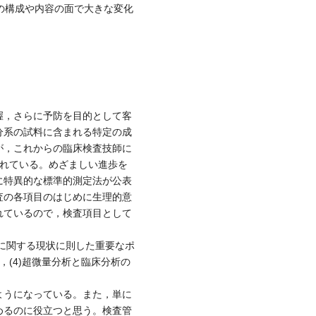
の構成や内容の面で大きな変化
握，さらに予防を目的として客
分系の試料に含まれる特定の成
が，これからの臨床検査技師に
されている。めざましい進歩を
に特異的な標準的測定法が公表
査の各項目のはじめに生理的意
れているので，検査項目として
に関する現状に則した重要なポ
，(4)超微量分析と臨床分析の
ようになっている。また，単に
めるのに役立つと思う。検査管