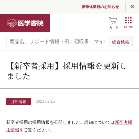
夏季休業日のお知らせ
医学書院Column
医学書院
カート
お知らせ
企業情報
採用情報
【新卒者採用】採用情報を更新し
ました
関連サイト一覧
SNS公式アカウント
一覧
2021.02.15
採用情報
広告掲載について
新卒者採用の採用情報を公開しました。詳細については
新卒者採
お問い合わせ
用情報
をご覧ください。