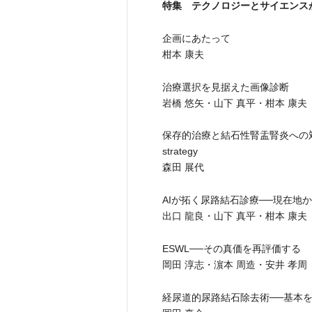
特集 テクノロジーとサイエンス
企画にあたって
柑本 康夫
治療選択を見据えた画像診断
岩橋 悠矢・山下 真平・柑本 康夫
保存的治療と結石性腎盂腎炎への対応
strategy
森田 展代
AIが拓く尿路結石診療──現在地
出口 龍良・山下 真平・柑本 康夫
ESWL──その真価を再評価する
岡田 淳志・濵本 周造・安井 孝周
経尿道的尿路結石除去術──基本を極