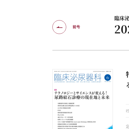
臨床泌尿
2
前号
I