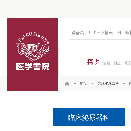
医学書院
探す
（書籍・雑誌・電
HOME
雑誌
臨床泌尿器科
臨床泌尿器科