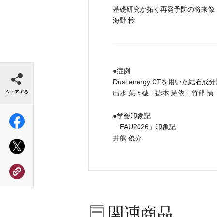
基礎研究が拓く再発予防の将来像
海野 怜
シェアする
●症例
Dual energy CTを用いた結
出水 菜々穂・徳本 芽依・竹部 慎
●学会印象記
「EAU2026」印象記
井熊 俊介
関連商品