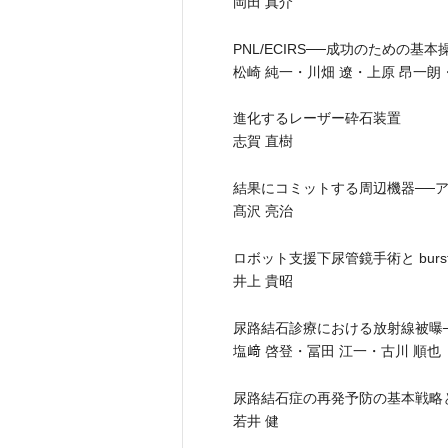
岡田 真介
PNL/ECIRS──成功のための基
松崎 純一・川畑 遼・上原 昂一朗
進化するレーザー砕石装置
志賀 直樹
結果にコミットする周辺機器──
髙沢 亮治
ロボット支援下尿管鏡手術と burst wa
井上 貴昭
尿路結石診療における放射線被曝─
塩﨑 啓登・冨田 江一・古川 順也
尿路結石症の再発予防の基本戦略
若井 健