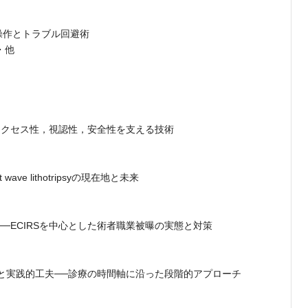
本操作とトラブル回避術
・他
アクセス性，視認性，安全性を支える技術
ve lithotripsyの現在地と未来
─ECIRSを中心とした術者職業被曝の実態と対策
と実践的工夫──診療の時間軸に沿った段階的アプローチ