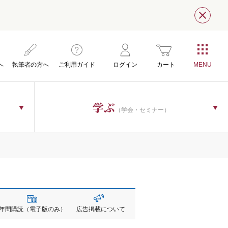
閉じ
へ
執筆者の方へ
ご利用ガイド
ログイン
カート
学ぶ
（学会・セミナー）
年間購読
（電子版のみ）
広告掲載
について