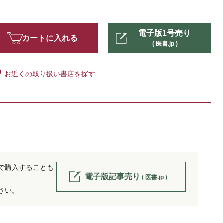
電子版1号売り
カートに入れる
( 医書.jp )
お近くの取り扱い書店を探す
位で購入することも
電子版記事売り
( 医書.jp )
ださい。