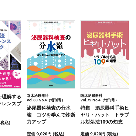
臨床泌尿器科
臨床泌尿器科
を理解する
Vol.80 No.4（増刊号）
Vol.79 No.4（増刊号）
ァレンスブ
泌尿器科検査の分水
特集 泌尿器科手術ヒ
嶺 コツを学んで診断
ヤリ・ハット トラブ
力アップ
ル対処法109の知恵
(税込)
定価 9,020円 (税込)
定価 9,020円 (税込)