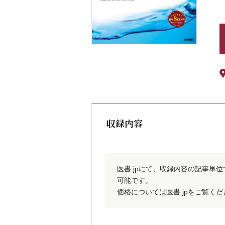
収録内容
医書.jpにて、収録内容の記事単
可能です。
価格については医書.jpをご覧く