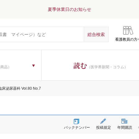
夏季休業日のお知らせ
看護教員の方
読む
子商品）
（医学界新聞・コラム）
臨床泌尿器科 Vol.80 No.7
バックナンバー
投稿規定
年間購読