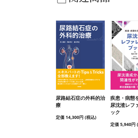
尿路結石症の外科的治
疾患・病態
療
尿沈渣レフ
ック
定価 14,300円 (税込)
定価 5,940円 