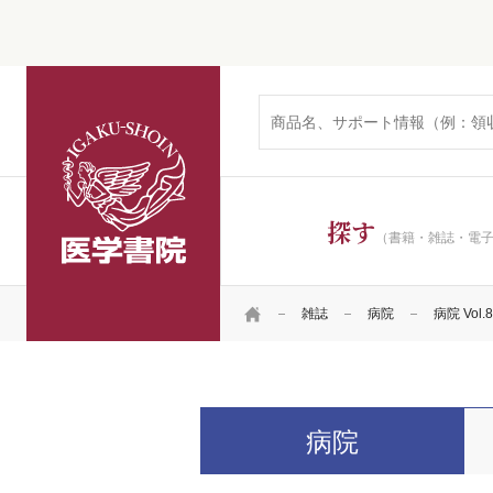
医学書院
探す
（書籍・雑誌・電
HOME
雑誌
病院
病院 Vol.8
病院