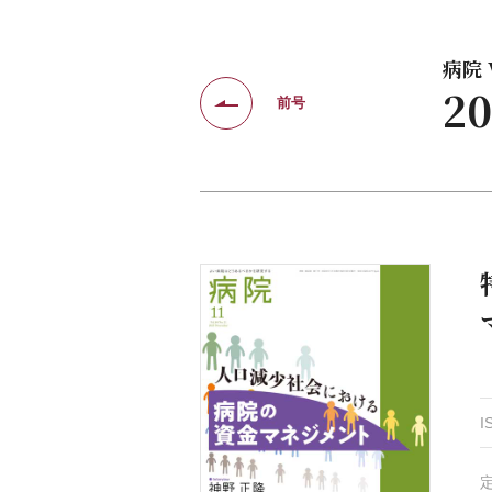
病院 V
2
前号
I