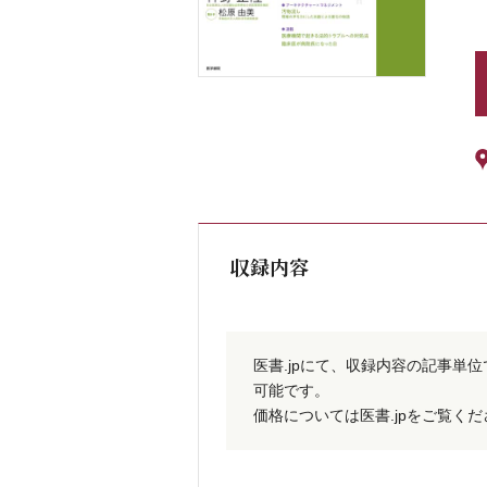
収録内容
医書.jpにて、収録内容の記事単
可能です。
価格については医書.jpをご覧く