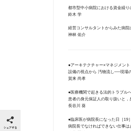
都市型中小病院における資金繰り
鈴木 学
経営コンサルタントからみた病院
神林 佑介
●アーキテクチャー×マネジメント［
設備の視点から 汚物流し──現
賀来 尚孝
●医療機関で起きる法的トラブルへ
患者の身元保証人の取り扱いと，
長谷川 葵
シェアする
●臨床医が病院長になった日［19
病院長でなければできない仕事は