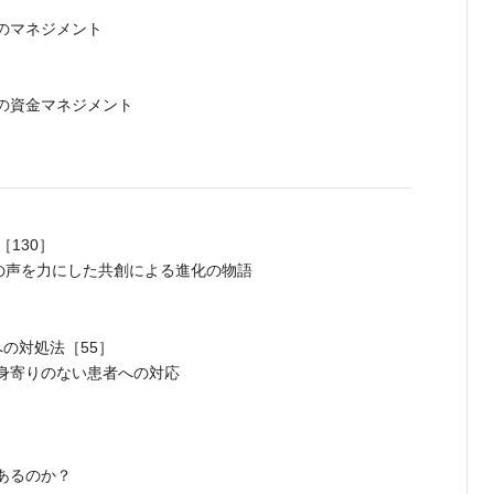
のマネジメント
の資金マネジメント
130］
場の声を力にした共創による進化の物語
の対処法［55］
身寄りのない患者への対応
］
あるのか？