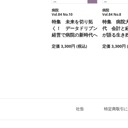
病院
病院
Vol.84 No.10
Vol.84 No.8
特集 未来を切り拓
特集 病院
く！ データドリブン
代 会計と
経営で病院の新時代へ
が語る生き
定価 3,300円 (税込)
定価 3,300円 
社告
特定商取引に