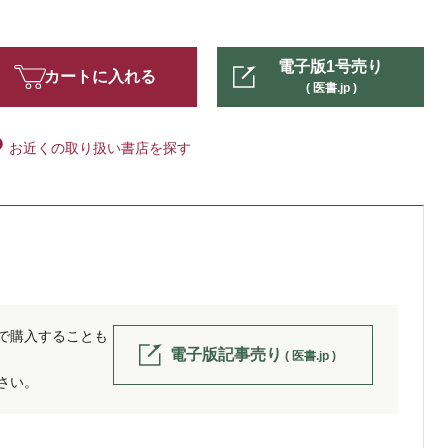
電子版1号売り
カートに入れる
( 医書.jp )
お近くの取り扱い書店を探す
位で購入することも
電子版記事売り
( 医書.jp )
ださい。