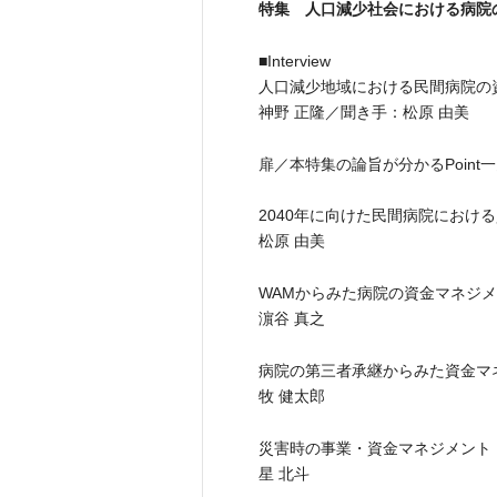
特集 人口減少社会における病院
■Interview
人口減少地域における民間病院の
神野 正隆／聞き手：松原 由美
扉／本特集の論旨が分かるPoint
2040年に向けた民間病院におけ
松原 由美
WAMからみた病院の資金マネジ
濵谷 真之
病院の第三者承継からみた資金マ
牧 健太郎
災害時の事業・資金マネジメント
星 北斗