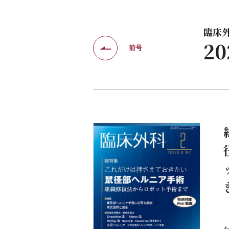
臨床外科
2
前号