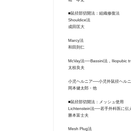
■鼠径部切開法：組織修復法
Shouldice法
成田匡大
Marcy法
和田則仁
McVay法──Bassini法，Iliopubic
太枝良夫
小児ヘルニア──小児外鼠径ヘル
岡本健太郎・他
■鼠径部切開法：メッシュ使用
Lichtenstein法──若手外科医
勝本富士夫
Mesh Plug法