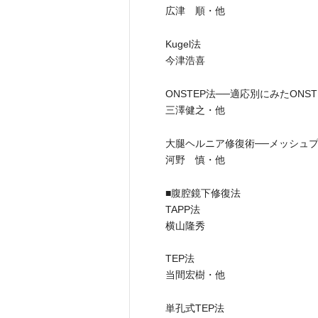
広津 順・他
Kugel法
今津浩喜
ONSTEP法──適応別にみたONS
三澤健之・他
大腿ヘルニア修復術──メッシュ
河野 慎・他
■腹腔鏡下修復法
TAPP法
横山隆秀
TEP法
当間宏樹・他
単孔式TEP法