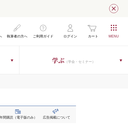
閉じ
へ
執筆者の方へ
ご利用ガイド
ログイン
カート
学ぶ
（学会・セミナー）
年間購読
（電子版のみ）
広告掲載
について