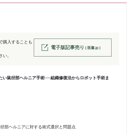
低限知っておきたい術式について，組織修復法からロボット支援下手
術まで，各術式のエキスパートにご解説いただいた．
長浜雄志（九段坂病院 外科）
編集室より：本号では関連する動画を配信しています。ぜひご覧ください。
※ 配信・閲覧期限：発行後3年間
位で購入することも
※ ファイルは予告なしに変更・修正，または配信を停止する場合もございます。
電子版記事売り
( 医書.jp )
あらかじめご了承ください。
ださい。
たい鼠径部ヘルニア手術──組織修復法からロボット手術ま
鼠径部ヘルニアに対する術式選択と問題点