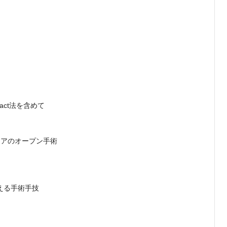
 tract法を含めて
ニアのオープン手術
に伝える手術手技