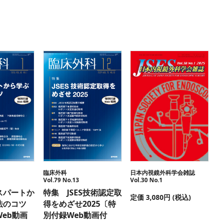
臨床外科
日本内視鏡外科学会雑誌
Vol.79 No.13
Vol.30 No.1
スパートか
特集 JSES技術認定取
定価 3,080円 (税込)
法のコツ
得をめざせ2025〔特
eb動画
別付録Web動画付