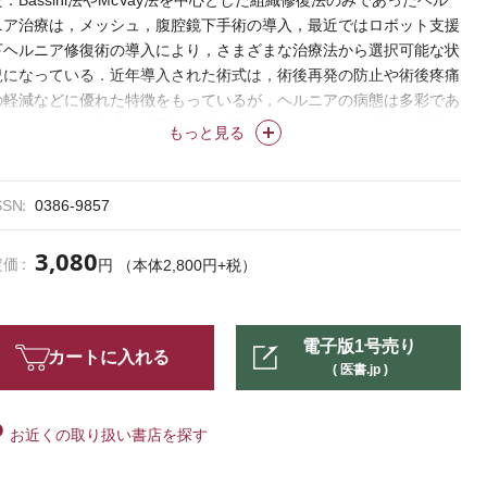
た．Bassini法やMcVay法を中心とした組織修復法のみであったヘル
ニア治療は，メッシュ，腹腔鏡下手術の導入，最近ではロボット支援
下ヘルニア修復術の導入により，さまざまな治療法から選択可能な状
況になっている．近年導入された術式は，術後再発の防止や術後疼痛
の軽減などに優れた特徴をもっているが，ヘルニアの病態は多彩であ
り，それぞれの術式の特長や短所を認識しておかないと患者の病態に
もっと見る
応じた適切な術式選択は困難である．標準術式として選択されること
の少なくなった組織修復法も，患者の年齢や状態，また使用可能な医
療資源の状況により依然として重要な選択肢であり，腹腔鏡下手術や
SSN
0386-9857
ロボット支援手術と同様にマスターすべき術式である．
外科治療はとかく新しく導入されるものに対して注目が集まること
3,080
定価
円 （本体2,800円+税）
が多く，それまで積み重ねられてきた伝統的な手技に対する関心は薄
くなりがちである．鼠径部ヘルニアに対する腹腔鏡下修復法が鼠径部
切開法を症例数で上回る現在，組織修復法に限らず鼠径部切開法すら
電子版1号売り
経験したことがないという外科医が散見されるようになっている．昭
カートに入れる
( 医書.jp )
和時代に外科の扉をたたいた者としては，令和時代の外科医に，最新
のロボット手術だけでなく古典的とされる手術も修得したうえで，そ
れぞれの術式の特性を理解し治療に当たっていただきたいと切望す
お近くの取り扱い書店を探す
る．
本特集では，一般外科医が鼠径部ヘルニアの治療を行うにあたり最