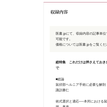
収録内容
医書.jpにて、収録内容の記事単
可能です。
価格については医書.jpをご覧く
総特集 これだけは押さえておき
で
■総論
鼠径部ヘルニア手術に必要な解剖
諏訪勝仁
術式選択と適応──本邦における
堀 孝吏