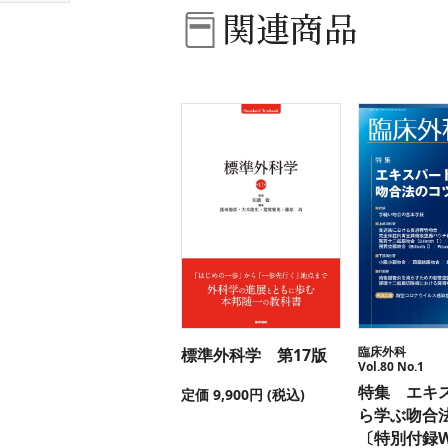
関連商品
臨床外科
標準外科学 第17版
Vol.80 No.1
特集 エキ
定価 9,900円 (税込)
ら学ぶ吻合
〔特別付録W