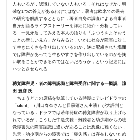
人もいるが，認識していない人もいる．それはなぜか．明
確な1つの答えがあるわけではない．著者は欧米での過去
の研究を解説するとともに，著者自身の調査による当事者
自身が語るライフストーリーを詳細に紹介・分析してい
る．一見矛盾してみえる本人の語りも「ふつうをよそおう
ことの新しい見方」からみると，いかに社会が障害に対し
て生きにくさを作り出しているのか，逆に配慮された場面
では障害があっても生きやすさを作り出しているのかを掬
い取ることができるのではないだろうか，という記述には
ハッとさせられる．
聴覚障害児・者の障害認識と障害受容に関する一概説 濵
田 豊彦 氏
ちょうどこの原稿を執筆している時期にテレビドラマの
「silent」（川口春奈さんと目黒蓮さん主演）が大評判と
なっている．ドラマでは若年発症の聴覚障害が取り上げら
れているが，こうした中途失聴・難聴者と幼少期からの聴
覚障害児の障害認識に違いがあることは想像に難くない．
先天・幼少期からの障害では「喪失感」は存在しないため