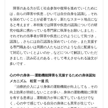
障害のある方が広く社会参加や復帰を進めていくために
は，自らの障害や疾患，ひいては自分自身を認識し，それ
を深めていくことが必要であり，新たなスタート地点にな
ると考えます．本特集では障害や疾患の認識についての研
究や臨床に携わっている専門家に執筆をお願いしました．
それぞれの当事者が障害や疾患にどのようにして気づき，
認識し，さらには自己認識を深めていくのか，また支援す
る専門職あるいは周囲の人たちはどのような点に配慮をし
て対応していくとよいのか，などについて解説していただ
きました．読み応えのある，そして考えさせられる論文が
多いです．
心の中の身体──運動機能障害を克服するための身体認知
メカニズム 松宮 一道 氏
「治療的介入により身体の運動機能が向上しても，その
向上効果が持続しないことが多い．身体の運動機能に障害
を有する患者は，運動能力が単に低下しているだけでな
く，心の中で感じている自分の身体にも異常が生じてい