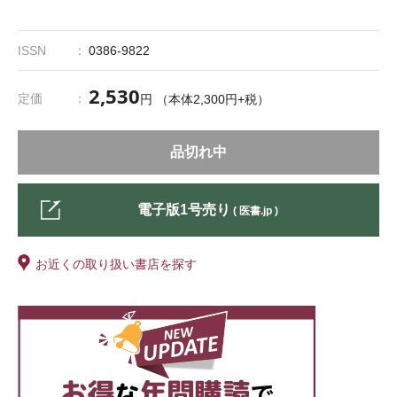
ISSN
0386-9822
2,530
定価
円 （本体2,300円+税）
品切れ中
電子版1号売り
( 医書.jp )
お近くの取り扱い書店を探す