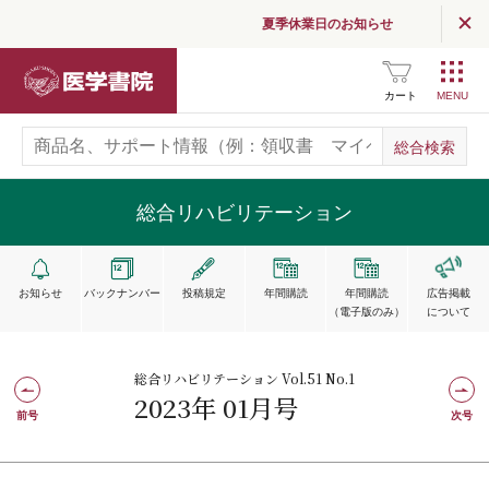
夏季休業日のお知らせ
医学書院
カート
総合リハビリテーション
お知らせ
バックナンバー
投稿規定
年間購読
年間購読
広告掲載
（電子版のみ）
について
総合リハビリテーション Vol.51 No.1
2023年 01月号
前号
次号