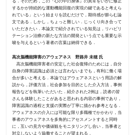
る．そのため，この『心の中の身体』の異常をいかに修正
するかが持続的な運動機能回復の実現の鍵であると考えら
れている」という始まりを読むだけで，期待感が膨らむ論
文である．しかし，ちょっと難しい．じっくり向き合って
いただきたい．本論文で紹介されている知見は，リハビリ
テーション治療の新たな方法の開発という点でも重要な示
唆を与えるという著者の言葉は納得できる．
高次脳機能障害のアウェアネス 野路井 未穂 氏
高次脳機能障害者の安定した社会復帰のためには，自分
自身の障害認識は必須とは言わないまでも，有利に働く場
合が多いと考える．本論ではアウェアネスという用語の解
説から，評価方法，社会参加を目的とした介入方法，事例
報告などを執筆いただいた．紹介された2例は，読者の皆
さんも体験したことがあると思われる内容の事例であり，
障害認識の過程と支援の実際が丁寧に描かれ参考となる．
アウェアネスの介入には可能な限り多職種でかかわり，当
事者のアウェアネスを多角的にアセスメントすると同時
に，互いの見方や価値観をモニタリングし合い，当事者と
対立しないよう協働することが望まれる．