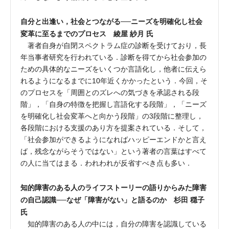
自分と出逢い，社会とつながる──ニーズを明確化し社会
変革に至るまでのプロセス 綾屋 紗月 氏
著者自身が自閉スペクトラム症の診断を受けており，長
年当事者研究を行われている．診断を得てから社会参加の
ための具体的なニーズをいくつか言語化し，他者に伝えら
れるようになるまでに10年近くかかったという．今回，そ
のプロセスを「周囲とのズレへの気づきを承認される段
階」，「自身の特徴を把握し言語化する段階」，「ニーズ
を明確化し社会変革へと向かう段階」の3段階に整理し，
各段階における支援のあり方を提案されている．そして，
「社会参加ができるようになればハッピーエンドかと言え
ば，残念ながらそうではない」という著者の言葉はすべて
の人に当てはまる．われわれが反省すべき点も多い．
知的障害のある人のライフストーリーの語りからみた障害
の自己認識──なぜ「障害がない」と語るのか 杉田 穏子
氏
知的障害のある人の中には，自分の障害を認識している