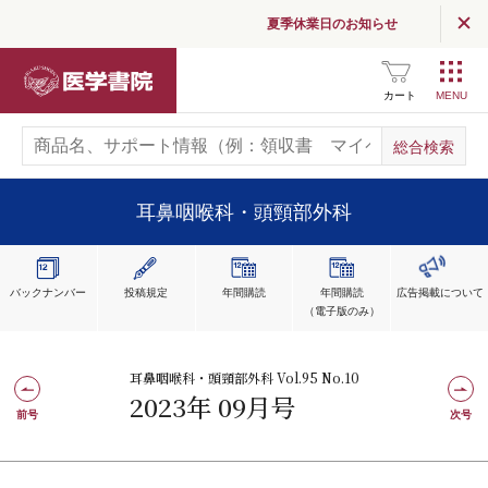
夏季休業日のお知らせ
医学書院
カート
耳鼻咽喉科・頭頸部外科
バックナンバー
投稿規定
年間購読
年間購読
広告掲載
について
（電子版のみ）
耳鼻咽喉科・頭頸部外科 Vol.95 No.10
2023年 09月号
前号
次号