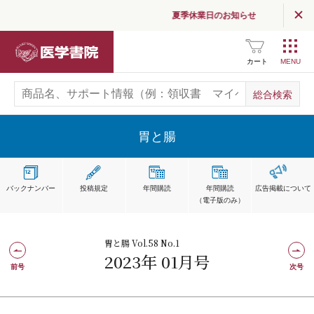
夏季休業日のお知らせ
医学書院
カート
胃と腸
バックナンバー
投稿規定
年間購読
年間購読
広告掲載
について
（電子版のみ）
胃と腸 Vol.58 No.1
2023年 01月号
前号
次号