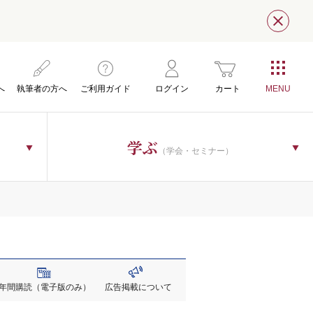
閉じ
へ
執筆者の方へ
ご利用ガイド
ログイン
カート
学ぶ
（学会・セミナー）
年間購読
（電子版のみ）
広告掲載
について