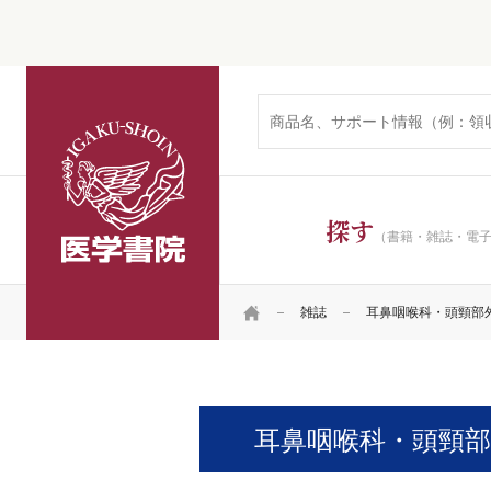
医学書院
探す
（書籍・雑誌・電
HOME
雑誌
耳鼻咽喉科・頭頸部
耳鼻咽喉科・頭頸部