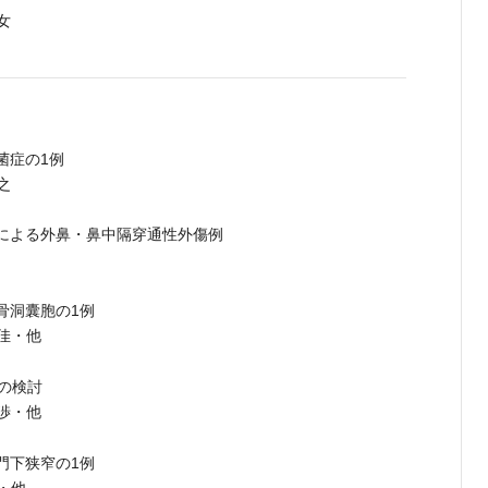
女
菌症の1例
之
による外鼻・鼻中隔穿通性外傷例
骨洞囊胞の1例
美佳・他
の検討
渉・他
門下狭窄の1例
・他