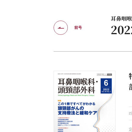
耳鼻咽喉科
20
前号
I