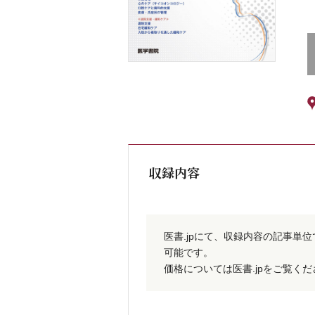
収録内容
医書.jpにて、収録内容の記事単
可能です。
価格については医書.jpをご覧く