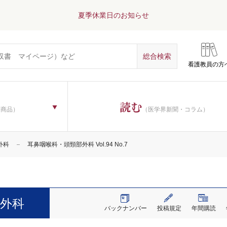
夏季休業日のお知らせ
看護教員の方
読む
子商品）
（医学界新聞・コラム）
外科
耳鼻咽喉科・頭頸部外科 Vol.94 No.7
外科
バックナンバー
投稿規定
年間購読