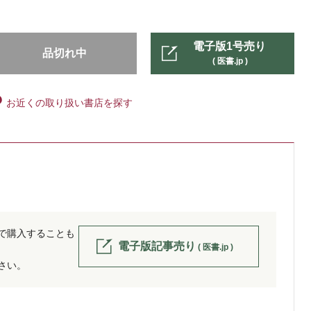
電子版1号売り
品切れ中
( 医書.jp )
お近くの取り扱い書店を探す
位で購入することも
電子版記事売り
( 医書.jp )
ださい。