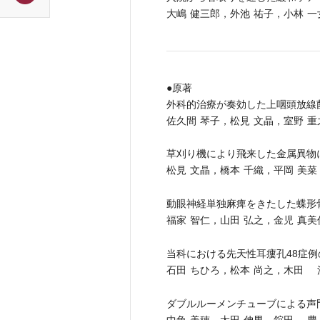
大嶋 健三郎，外池 祐子，小林 一
●原著
外科的治療が奏効した上咽頭放線
佐久間 琴子，松見 文晶，室野 重
草刈り機により飛来した金属異物
松見 文晶，橋本 千織，平岡 美菜
動眼神経単独麻痺をきたした蝶形
福家 智仁，山田 弘之，金児 真
当科における先天性耳瘻孔48症例
石田 ちひろ，松本 尚之，木田 
ダブルルーメンチューブによる声
中角 美穂，太田 伸男，舘田 豊