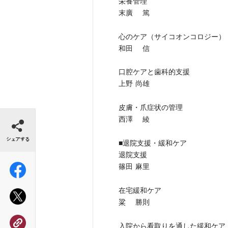
栄養管理
末廣 篤
心のケア（サイコオンコロジー）
和田 信
口腔ケアと歯科的支援
上野 尚雄
皮膚・爪症状の管理
シェアする
西澤 綾
■退院支援・緩和ケア
退院支援
篠田 麻里
在宅緩和ケア
粱 勝則
入院から看取りを通した緩和ケア