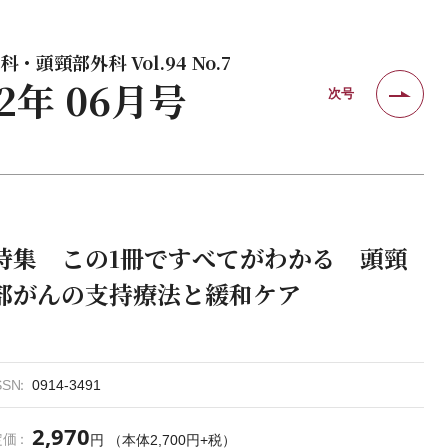
・頭頸部外科 Vol.94 No.7
22年 06月号
次号
特集 この1冊ですべてがわかる 頭頸
部がんの支持療法と緩和ケア
SSN
0914-3491
2,970
定価
円 （本体2,700円+税）