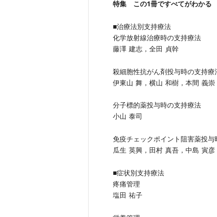
特集 この1冊ですべてがわかる
■治療法別支持療法
化学放射線治療時の支持療法
藤澤 建志，全田 貞幹
殺細胞性抗がん剤投与時の支持療
伊東山 舞，横山 和樹，本間 義崇
分子標的薬投与時の支持療法
小山 泰司
免疫チェックポイント阻害薬投与
瓜生 英興，田村 真吾，中島 寅彦
■症状別支持療法
疼痛管理
塩田 祐子