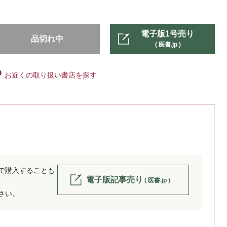
電子版1号売り
品切れ中
( 医書.jp )
お近くの取り扱い書店を探す
位で購入することも
電子版記事売り
( 医書.jp )
ださい。