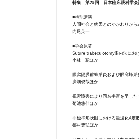
特集 第75回 日本臨床眼科学会
■特別講演
人間社会と病因とのかかわりから
内尾英一
■学会原著
Suture trabeculotomy
小林 聡ほか
眼窩隔膜前蜂巣炎および眼窩蜂巣
廣畑俊哉ほか
視索障害により同名半盲を呈した
菊池悠佳ほか
非標準形状眼における最適化A定
都村豊弘ほか