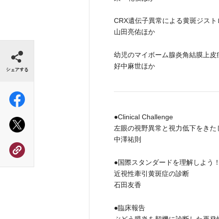
CRX遺伝子異常による黄斑ジスト
山田亮佑ほか
シェアする
幼児のマイボーム腺炎角結膜上皮
好中麻世ほか
●Clinical Challenge
左眼の視野異常と視力低下をきた
中澤祐則
●国際スタンダードを理解しよう
近視性牽引黄斑症の診断
石田友香
●臨床報告
ぶどう膜炎を契機に診断した再発