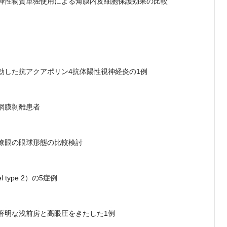
弾性物質単独使用による角膜内皮細胞保護効果の比較
効した抗アクアポリン4抗体陽性視神経炎の1例
網膜剝離患者
僚眼の眼球形態の比較検討
type 2）の5症例
著明な浅前房と高眼圧をきたした1例