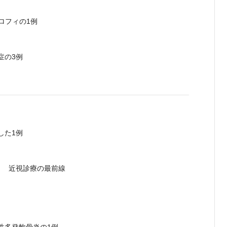
ロフィの1例
症の3例
した1例
！ 近視診療の最前線
性多発軟骨炎の1例