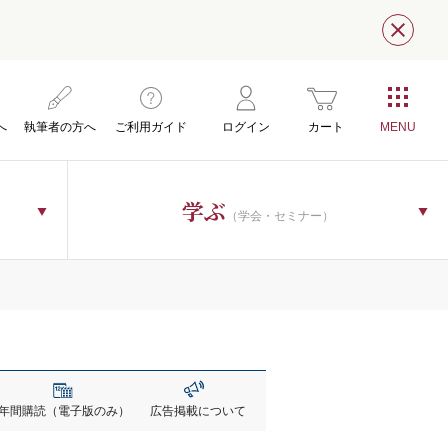
閉じ
へ
執筆者の方へ
ご利用ガイド
ログイン
カート
学ぶ
（学会・セミナー）
年間購読
（電子版のみ）
広告掲載
について