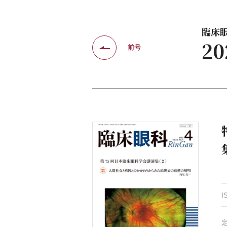
臨床眼科
2
前号
I