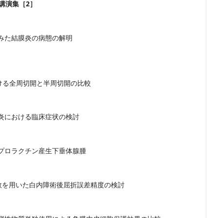
講演集［2］
みた結膜炎の病態の解明
眼内法における全周切開と半周切開の比較
炎における臨床症状の検討
プロラクチン産生下垂体腺腫
数を用いた白内障術後屈折誤差精度の検討