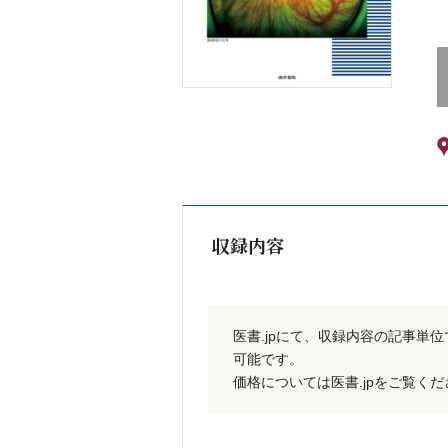
収録内容
医書.jpにて、収録内容の記事単
可能です。
価格については医書.jpをご覧く