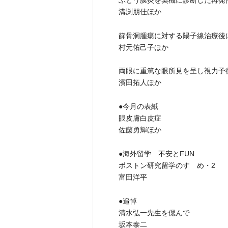
溝渕朋佳ほか
篩骨洞腫瘍に対する陽子線治療後
村元佑己子ほか
両眼に重篤な眼所見を呈し視力予
濱田拓人ほか
●今月の表紙
眼皮膚白皮症
佐藤勇輝ほか
●海外留学 不安とFUN
ボストン研究留学のすゝめ・2
富田洋平
●追悼
清水弘一先生を偲んで
坂本泰二