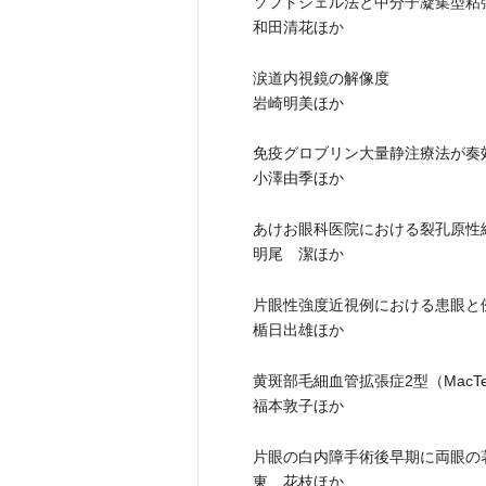
ソフトシェル法と中分子凝集型粘
和田清花ほか
涙道内視鏡の解像度
岩崎明美ほか
免疫グロブリン大量静注療法が奏
小澤由季ほか
あけお眼科医院における裂孔原性
明尾 潔ほか
片眼性強度近視例における患眼と
楯日出雄ほか
黄斑部毛細血管拡張症2型（MacTel 
福本敦子ほか
片眼の白内障手術後早期に両眼の
東 花枝ほか