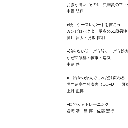
お腹が痛い その1 虫垂炎のフィ
中野 弘康
●続・ケースレポートを書こう！ 
カンピロバクター腸炎の51歳男
眞川 昌大・見坂 恒明
●治らない咳，どう診る・どう処
かぜ症候群の咳嗽・喀痰
中島 啓
●主治医の介入でこれだけ変わる
慢性閉塞性肺疾患（COPD）：運
上月 正博
●目でみるトレーニング
岩崎 靖・島 惇・佐藤 宏行