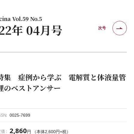
ina Vol.59 No.5
022年 04月号
次号
特集 症例から学ぶ 電解質と体液量管
理のベストアンサー
SSN
0025-7699
2,860
定価
円 （本体2,600円+税）