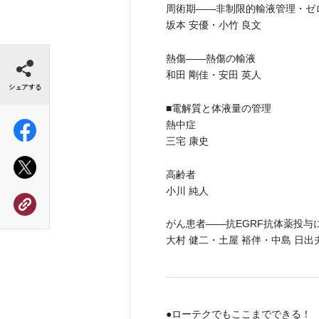
周術期――非制限的輸液管理・ゼ
坂本 安優・小竹 良文
シェアする
熱傷――熱傷の輸液
和田 剛佳・安田 英人
■電解質と体液量の管理
熱中症
三宅 康史
高齢者
小川 純人
がん患者――抗EGRF抗体薬投与
大村 健二・土屋 裕伴・中島 日出
●ローテクでもここまでできる！