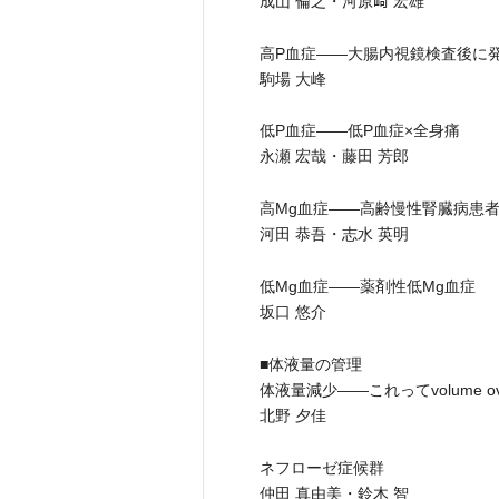
成山 倫之・河原﨑 宏雄
高P血症――大腸内視鏡検査後に
駒場 大峰
低P血症――低P血症×全身痛
永瀬 宏哉・藤田 芳郎
高Mg血症――高齢慢性腎臓病患者
河田 恭吾・志水 英明
低Mg血症――薬剤性低Mg血症
坂口 悠介
■体液量の管理
体液量減少――これってvolume over 
北野 夕佳
ネフローゼ症候群
仲田 真由美・鈴木 智