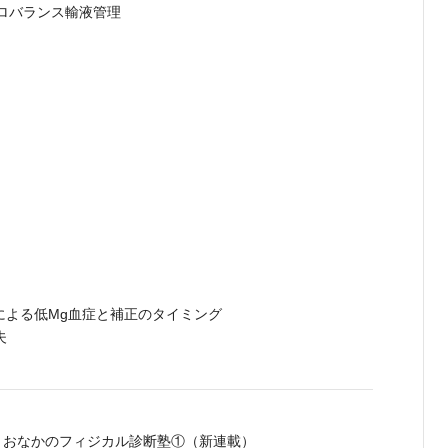
ロバランス輸液管理
による低Mg血症と補正のタイミング
夫
 おなかのフィジカル診断塾①（新連載）