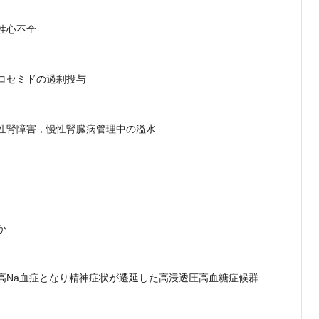
性心不全
ロセミドの過剰投与
性腎障害，慢性腎臓病管理中の溢水
か
高Na血症となり精神症状が遷延した高浸透圧高血糖症候群