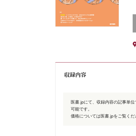
収録内容
医書.jpにて、収録内容の記事単
可能です。
価格については医書.jpをご覧く