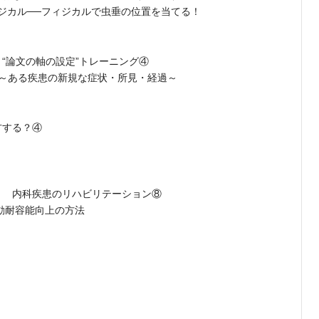
ジカル──フィジカルで虫垂の位置を当てる！
“論文の軸の設定”トレーニング④
性～ある疾患の新規な症状・所見・経過～
方する？④
！ 内科疾患のリハビリテーション⑧
動耐容能向上の方法