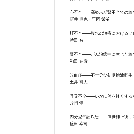
心不全――高齢末期腎不全での急
新井 順也・平岡 栄治
肝不全――腹水の治療におけるフ
持田 智
腎不全――がん治療中に生じた急
和田 健彦
敗血症――不十分な初期輸液蘇生
土井 研人
呼吸不全――いかに肺を軽くする
片岡 惇
内分泌代謝疾患――血糖補正後，
盛田 幸司