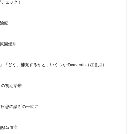
度チェック！
の治療
の原因鑑別
」「どう」補充するかと，いくつかのcaveats（注意点）
症の初期治療
性疾患の診断の一助に
低Ca血症