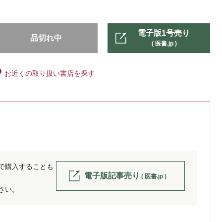
電子版1号売り
品切れ中
( 医書.jp )
お近くの取り扱い書店を探す
位で購入することも
電子版記事売り
( 医書.jp )
ださい。