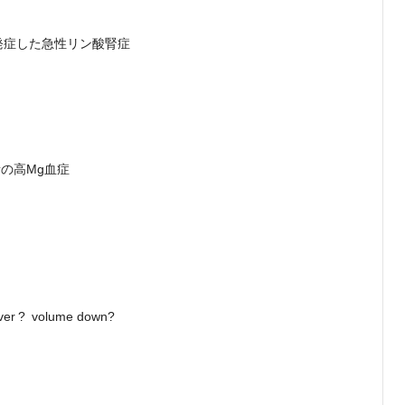
発症した急性リン酸腎症
の高Mg血症
? volume down?