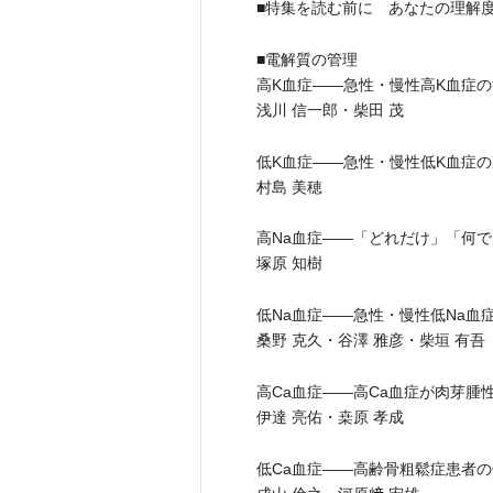
■特集を読む前に あなたの理解
■電解質の管理
高K血症――急性・慢性高K血症
浅川 信一郎・柴田 茂
低K血症――急性・慢性低K血症
村島 美穂
高Na血症――「どれだけ」「何で
塚原 知樹
低Na血症――急性・慢性低Na血
桑野 克久・谷澤 雅彦・柴垣 有吾
高Ca血症――高Ca血症が肉芽腫
伊達 亮佑・桒原 孝成
低Ca血症――高齢骨粗鬆症患者の