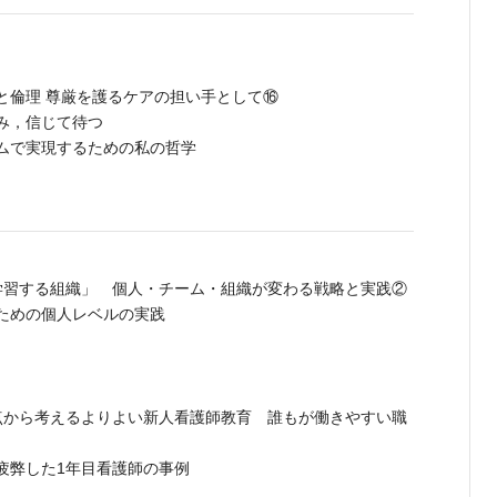
と倫理 尊厳を護るケアの担い手として⑯
み，信じて待つ
ムで実現するための私の哲学
学習する組織」 個人・チーム・組織が変わる戦略と実践②
ための個人レベルの実践
点から考えるよりよい新人看護師教育 誰もが働きやすい職
疲弊した1年目看護師の事例