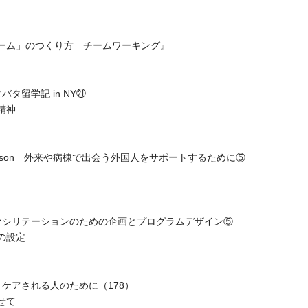
ーム」のつくり方 チームワーキング』
タ留学記 in NY㉑
精神
sson 外来や病棟で出会う外国人をサポートするために⑤
ァシリテーションのための企画とプログラムデザイン⑤
の設定
ケアされる人のために（178）
せて