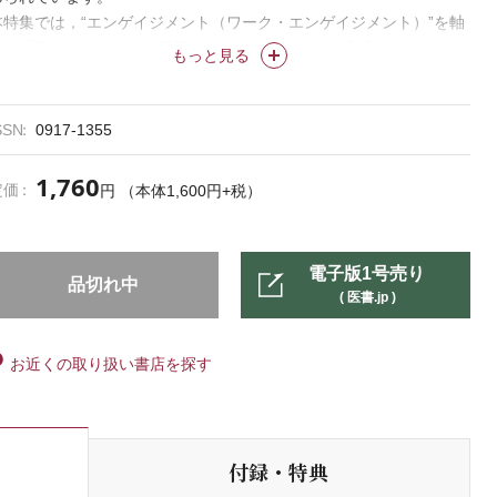
本特集では，“エンゲイジメント（ワーク・エンゲイジメント）”を軸
に，「働きがい」のある職場とはどのようなものか考察します。エン
もっと見る
ゲイジメントを高めるという観点から「組織倫理」「看護師配置」
「対話」「内省支援」「承認」について解説することで，看護管理者
のどのような姿勢・組織づくりがスタッフをエンパワーし，職場環境
SSN
0917-1355
の改善に結びつくのかを共に考える機会になればと思います。
1,760
定価
円 （本体1,600円+税）
電子版1号売り
品切れ中
( 医書.jp )
お近くの取り扱い書店を探す
付録・特典