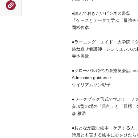
●読んでおきたいビジネス書③
『ケースとデータで学ぶ「最強チ
間杉俊彦
●ラーニング・エイド 大学院ドタバ
跳ね返せ看護師，レジリエンスの
寺本美欧
●グローバル時代の医療英会話Le
Admission guidance
ウイリアムソン彰子
●ワークブック形式で学ぶ！ フ
参加型の場の「目的」と「目標」
森 雅浩
●おとなが読む絵本 ケアする人，
詩篇とも言える絵本に心をひたら