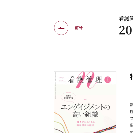
看護管理
2
前号