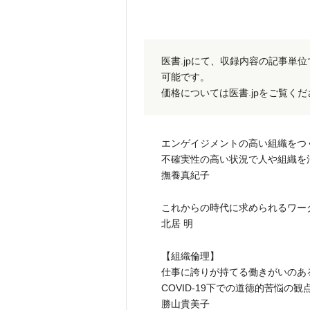
医書.jpにて、収録内容の記事単
可能です。
価格については医書.jpをご覧く
エンゲイジメントの高い組織をつ
不確実性の高い状況で人や組織を
撫養真紀子
これからの時代に求められるワー
北居 明
【組織倫理】
仕事に誇りが持てる働きがいのあ
COVID-19下での道徳的苦悩の観
勝山貴美子