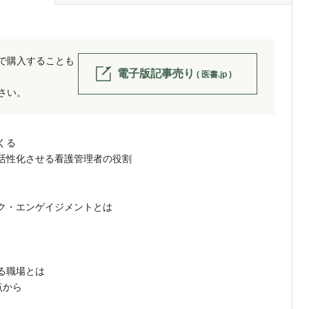
位で購入することも
電子版記事売り
( 医書.jp )
ださい。
くる
活性化させる看護管理者の役割
ク・エンゲイジメントとは
る職場とは
点から