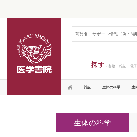
医学書院
探す
（書籍・雑誌・電
HOME
雑誌
生体の科学
生体
生体の科学