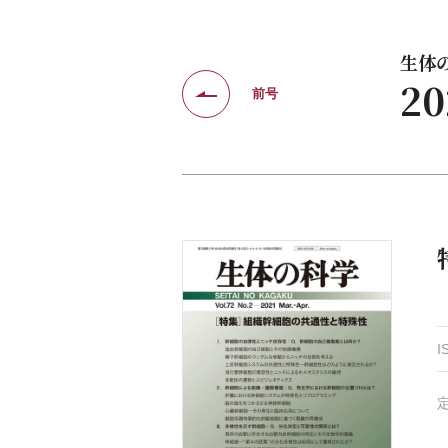
生体の科
2
前号
I