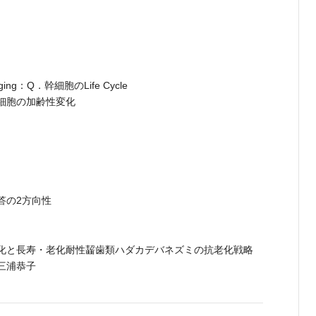
g：Q．幹細胞のLife Cycle
細胞の加齢性変化
答の2方向性
化と長寿・老化耐性齧歯類ハダカデバネズミの抗老化戦略
三浦恭子