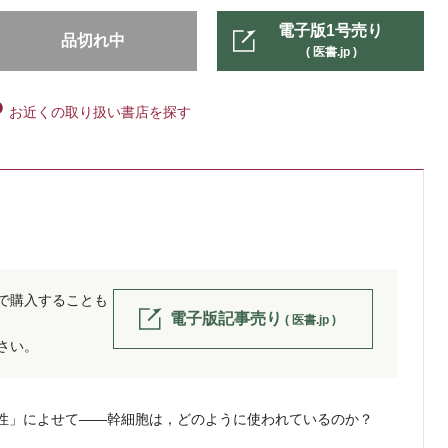
電子版1号売り
品切れ中
( 医書.jp )
お近くの取り扱い書店を探す
位で購入することも
電子版記事売り
( 医書.jp )
ださい。
性」によせて――幹細胞は，どのように使われているのか？