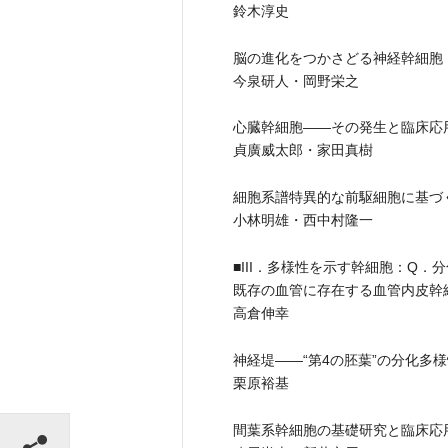
鈴木淳史
脳の進化をつかさどる神経幹細胞
今泉研人・岡野栄之
心臓幹細胞――その発生と臨床応
貞廣威太郎・家田真樹
細胞系譜特異的な前駆細胞に基づ
小林明雄・西中村隆一
■III．多様性を示す幹細胞：Q
既存の血管に存在する血管内皮幹
高倉伸幸
神経堤――“第4の胚葉”の分化多
栗原裕基
シェアする
間葉系幹細胞の基礎研究と臨床応