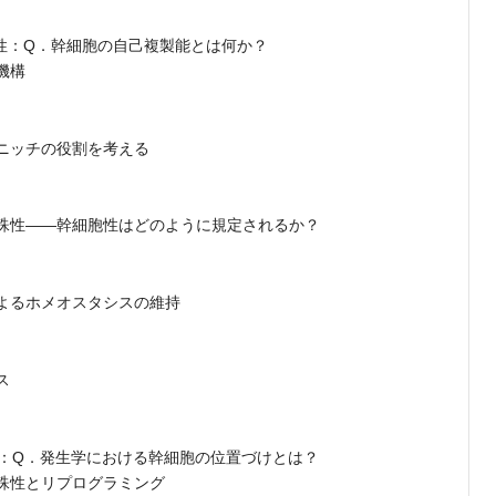
存性：Q．幹細胞の自己複製能とは何か？
機構
ニッチの役割を考える
殊性――幹細胞性はどのように規定されるか？
よるホメオスタシスの維持
ス
築：Q．発生学における幹細胞の位置づけとは？
殊性とリプログラミング