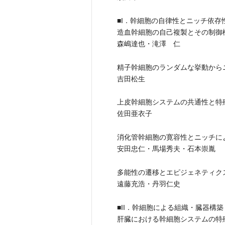
■I．幹細胞の自律性とニッチ依
造血幹細胞の自己複製とその制御
森嶋達也・滝澤 仁
精子幹細胞のランダムな挙動から
吉田松生
上皮幹細胞システムの共通性と特
佐田亜衣子
消化管幹細胞の寛容性とニッチに
安田忠仁・馬場秀夫・石本崇胤
多能性の遷移とエピジェネティク
遠藤充浩・丹羽仁史
■II．幹細胞による組織・臓器構
肝臓における幹細胞システムの特