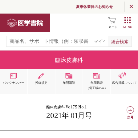
夏季休業日のお知らせ
医学書院
カート
臨床皮膚科
バックナンバー
投稿規定
年間購読
年間購読
広告掲載
について
（電子版のみ）
臨床皮膚科 Vol.75 No.1
2021年 01月号
次号