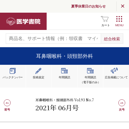
夏季休業日のお知らせ
医学書院
カート
耳鼻咽喉科・頭頸部外科
バックナンバー
投稿規定
年間購読
年間購読
広告掲載
について
（電子版のみ）
耳鼻咽喉科・頭頸部外科 Vol.93 No.7
2021年 06月号
前号
次号