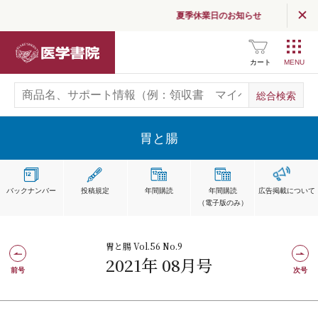
夏季休業日のお知らせ
医学書院
カート
胃と腸
バックナンバー
投稿規定
年間購読
年間購読
広告掲載
について
（電子版のみ）
胃と腸 Vol.56 No.9
2021年 08月号
前号
次号