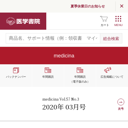
夏季休業日のお知らせ
医学書院
カート
medicina
バックナンバー
年間購読
年間購読
広告掲載
について
（電子版のみ）
medicina Vol.57 No.3
2020年 03月号
次号