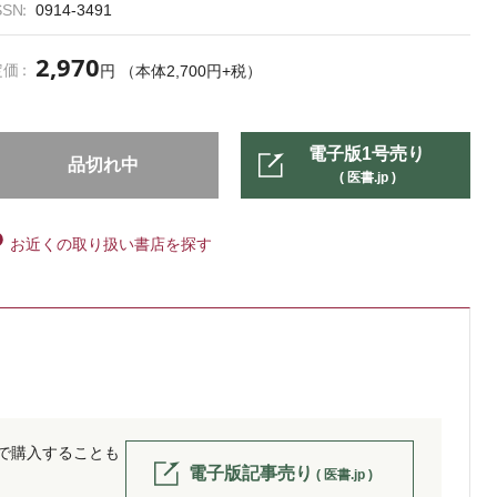
SSN
0914-3491
2,970
定価
円 （本体2,700円+税）
電子版1号売り
品切れ中
( 医書.jp )
お近くの取り扱い書店を探す
位で購入することも
電子版記事売り
( 医書.jp )