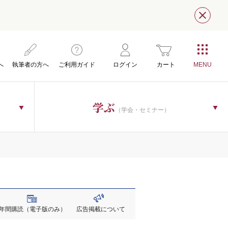
閉じ
へ
執筆者の方へ
ご利用ガイド
ログイン
カート
学ぶ
（学会・セミナー）
年間購読
（電子版のみ）
広告掲載
について