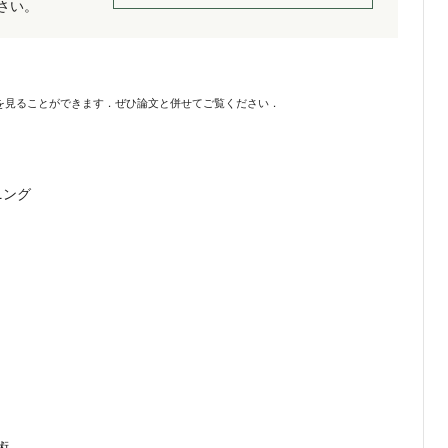
ださい。
を見ることができます．ぜひ論文と併せてご覧ください．
ニング
術