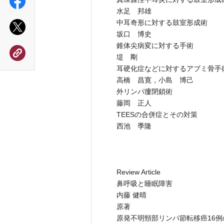
水足 邦雄
中耳奇形に対する鼓室形成術
坂口 博史
錐体尖病変に対する手術
堤 剛
耳硬化症などに対するアブミ骨手
高橋 昌寛，小島 博己
外リンパ瘻閉鎖術
藤岡 正人
TEESの合併症とその対策
西池 季隆
Review Article
鼻呼吸と睡眠障害
内藤 健晴
原著
原発不明頸部リンパ節転移癌16例