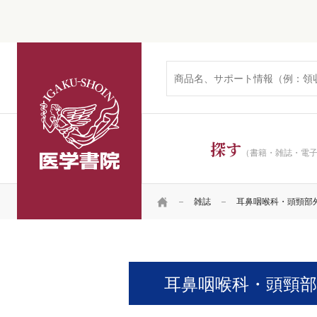
医学書院
探す
（書籍・雑誌・電
HOME
雑誌
耳鼻咽喉科・頭頸部
耳鼻咽喉科・頭頸部