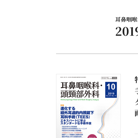
耳鼻咽喉科
20