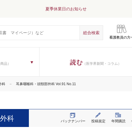
夏季休業日のお知らせ
看護教員の方
読む
子商品）
（医学界新聞・コラム）
外科
耳鼻咽喉科・頭頸部外科 Vol.91 No.11
外科
バックナンバー
投稿規定
年間購読