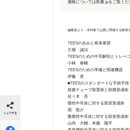
価格については医書.jpをご覧く
編集室より：本特集では図に関連する動画
TEESの歩みと将来展望
欠畑 誠治
TEESのための中耳解剖とトレー
小林 泰輔
TEESのための準備と関連機器
伊藤 吏
■TEESのスタンダードな手術手技
鼓膜チューブ留置術と鼓膜形成術
佐々木 亮
シェアする
慢性中耳炎に対する鼓室形成術
堀 龍介
癒着性中耳炎に対する鼓室形成術
山内 大輔，本藏 陽平
真珠腫性中耳炎に対する鼓室形成