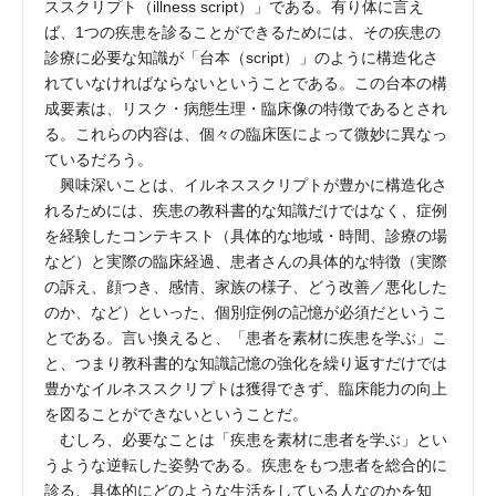
ススクリプト（illness script）」である。有り体に言え
ば、1つの疾患を診ることができるためには、その疾患の
診療に必要な知識が「台本（script）」のように構造化さ
れていなければならないということである。この台本の構
成要素は、リスク・病態生理・臨床像の特徴であるとされ
る。これらの内容は、個々の臨床医によって微妙に異なっ
ているだろう。
興味深いことは、イルネススクリプトが豊かに構造化さ
れるためには、疾患の教科書的な知識だけではなく、症例
を経験したコンテキスト（具体的な地域・時間、診療の場
など）と実際の臨床経過、患者さんの具体的な特徴（実際
の訴え、顔つき、感情、家族の様子、どう改善／悪化した
のか、など）といった、個別症例の記憶が必須だというこ
とである。言い換えると、「患者を素材に疾患を学ぶ」こ
と、つまり教科書的な知識記憶の強化を繰り返すだけでは
豊かなイルネススクリプトは獲得できず、臨床能力の向上
を図ることができないということだ。
むしろ、必要なことは「疾患を素材に患者を学ぶ」とい
うような逆転した姿勢である。疾患をもつ患者を総合的に
診る、具体的にどのような生活をしている人なのかを知