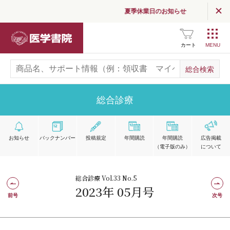
夏季休業日のお知らせ
医学書院
カート
総合診療
お知らせ
バックナンバー
投稿規定
年間購読
年間購読
広告掲載
（電子版のみ）
について
総合診療 Vol.33 No.5
2023年 05月号
前号
次号