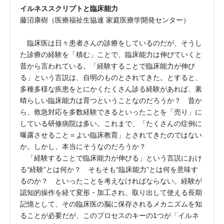
イルネススクリプトと臨床能力
藤沼康樹（医療福祉生協連 家庭医療学開発センター）
臨床医は日々患者さんの診療をしているのだが、そうし
た診療の経験を「積む」ことで、臨床能力は伸びていくと
昔から言われている。「経験することで臨床能力が伸び
る」という言説は、自明のものとされてきた。とすると、
多種多様な疾患をとにかくたくさん診る経験があれば、素
晴らしい臨床能力は育つということなのだろうか？ 昔か
ら、救急対応を多数経験できるといったことを「売り」に
している研修病院は多い。これまで、「たくさんの症例に
曝露させること＝よい臨床教育」とされてきたのではない
か。しかし、本当にそうなのだろうか？
「経験することで臨床能力が伸びる」という言説におけ
る“経験”とは何か？ そもそも“臨床能力”とは何を意味す
るのか？ といったことを考えなければならない。経験が
認知的操作を経て変形・加工され、取り出して使える長期
記憶として、その臨床医の脳に保存されるメカニズムを知
ることが必要だが、このプロセスのキーの1つが「イルネ