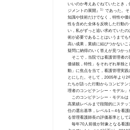
いいのか考えあぐねていたとき，
1）
ジメントの展開』
であった。そ
知識や技術だけでなく，特性や価
性を含めた全体を反映した行動の
い，私がずっと追い求めていたの
術が必要であることはいうまでも
高い成果，業績に結びつかないこ
疑問に納得のいく答えが見つかっ
そこで，当院では看護管理者の
価値観，特性」をそれぞれ単独と
動」に焦点を当て，看護管理実践
とにした。そして，2005年より
たちが語った行動からコンピテン
理者のコンピテンシー・モデル」
このコンピテンシー・モデルは，
高業績レベルまで段階的にステッ
任の選出基準，レベル1～4を看
る管理看護師長の評価基準として2
毎年70人前後が対象となる看護師