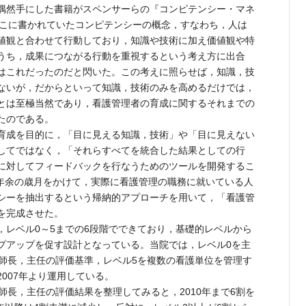
偶然手にした書籍がスペンサーらの『コンピテンシー・マネ
こに書かれていたコンピテンシーの概念，すなわち，人は
値観と合わせて行動しており，知識や技術に加え価値観や特
うち，成果につながる行動を重視するという考え方に出合
はこれだったのだと閃いた。この考えに照らせば，知識，技
ないが，だからといって知識，技術のみを高めるだけでは，
とは至極当然であり，看護管理者の育成に関するそれまでの
たのである。
育成を目的に，「目に見える知識，技術」や「目に見えない
してではなく，「それらすべてを統合した結果としての行
に対してフィードバックを行なうためのツールを開発するこ
2年余の歳月をかけて，実際に看護管理の職務に就いている人
シーを抽出するという帰納的アプローチを用いて，「看護管
を完成させた。
レベル0～5までの6段階でできており，基礎的レベルから
プアップを促す設計となっている。当院では，レベル0を主
護師長，主任の評価基準，レベル5を複数の看護単位を管理す
007年より運用している。
長，主任の評価結果を整理してみると，2010年まで6割を