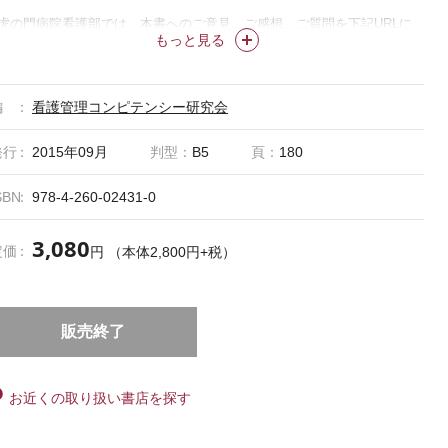
虎の門病院看護部では、本書へのご意見、ご感想、ご質問を下記URLに
もっと見る
て受け付けています。
http://www.toranomon-nurse.com/nurse/competency
編
看護管理コンピテンシー研究会
発行
2015年09月
判型：
B5
頁：
180
SBN
978-4-260-02431-0
3,080
定価
円 （本体2,800円+税）
販売終了
お近くの取り扱い書店を探す