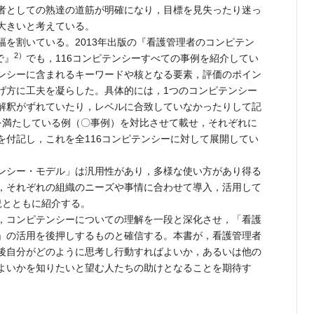
者としての熟達の道筋が明確になり，目標を見失ったり迷っ
大きいと考えている。
を割いている。2013年出版の『看護管理者のコンピテン
2）
で』
でも，116コンピテンシーすべての事例を紹介してい
ンシーに含まれるキーワードや核となる要素，評価のポイン
げ方に工夫を凝らした。具体的には，1つのコンピテンシー
解釈がずれていたり，レベルに合致していなかったりして記
を満たしている例（〇事例）を対比させて載せ，それぞれに
を付記し，これを全116コンピテンシーに対して展開してい
ンシー・モデル」は汎用性があり，多様な使い方があり得る
，それぞれの組織のニーズや事情に合わせて導入，活用して
況とともに紹介する。
，コンピテンシーについての理解を一段と深化させ，「看護
」の活用を後押しするものと確信する。本書が，看護管理者
後自分がどのように思考し行動すればよいか，あるいは他の
よいかを知りたいと望む人たちの助けとなることを期待す