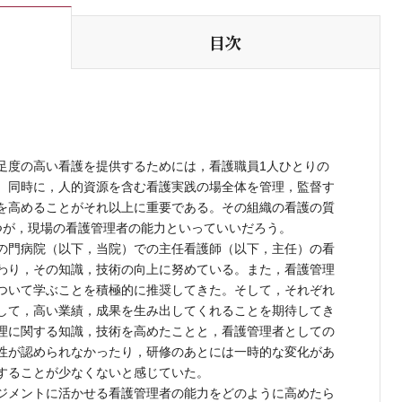
目次
度の高い看護を提供するためには，看護職員1人ひとりの
。同時に，人的資源を含む看護実践の場全体を管理，監督す
を高めることがそれ以上に重要である。その組織の看護の質
つが，現場の看護管理者の能力といっていいだろう。
の門病院（以下，当院）での主任看護師（以下，主任）の看
わり，その知識，技術の向上に努めている。また，看護管理
ついて学ぶことを積極的に推奨してきた。そして，それぞれ
して，高い業績，成果を生み出してくれることを期待してき
理に関する知識，技術を高めたことと，看護管理者としての
性が認められなかったり，研修のあとには一時的な変化があ
することが少なくないと感じていた。
ジメントに活かせる看護管理者の能力をどのように高めたら