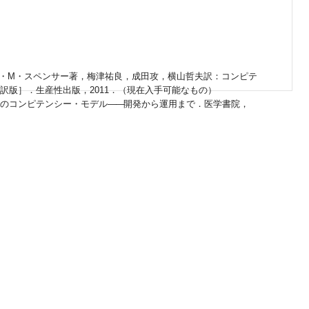
・M・スペンサー著，梅津祐良，成田攻，横山哲夫訳：コンピテ
訳版］．生産性出版，2011．（現在入手可能なもの）
のコンピテンシー・モデル
——
開発から運用まで．医学書院，