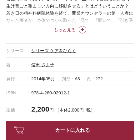
生け簀ごと望ましい方向に移動させる」とはどういうことか？
若き日の精神科病院体験を経て、開業カウンセラーの第一人者に
なった著者が、身体でつかみ取った「見て」「聞いて」「引き受
けて」「踏み込む」ノウハウを一挙公開！
もっと見る
＊「ケアをひらく」は株式会社医学書院の登録商標です。
シリーズ
シリーズ ケアをひらく
著
信田 さよ子
発行
2014年05月
判型：
A5
頁：
272
ISBN
978-4-260-02012-1
2,200
定価
円 （本体2,000円+税）
カートに入れる