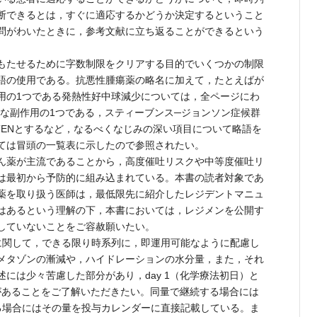
断できるとは，すぐに適応するかどうか決定するということ
問がわいたときに，参考文献に立ち返ることができるという
もたせるために字数制限をクリアする目的でいくつかの制限
語の使用である。抗悪性腫瘍薬の略名に加えて，たとえばが
用の1つである発熱性好中球減少については，全ページにわ
大な副作用の1つである，スティーブンス─ジョンソン症候群
TENとするなど，なるべくなじみの深い項目について略語を
ては冒頭の一覧表に示したので参照されたい。
ん薬が主流であることから，高度催吐リスクや中等度催吐リ
は最初から予防的に組み込まれている。本書の読者対象であ
薬を取り扱う医師は，最低限先に紹介したレジデントマニュ
はあるという理解の下，本書においては，レジメンを公開す
していないことをご容赦願いたい。
関して，できる限り時系列に，即運用可能なように配慮し
メタゾンの漸減や，ハイドレーションの水分量，また，それ
には少々苦慮した部分があり，day 1（化学療法初日）と
合があることをご了解いただきたい。同量で継続する場合には
る場合にはその量を投与カレンダーに直接記載している。ま