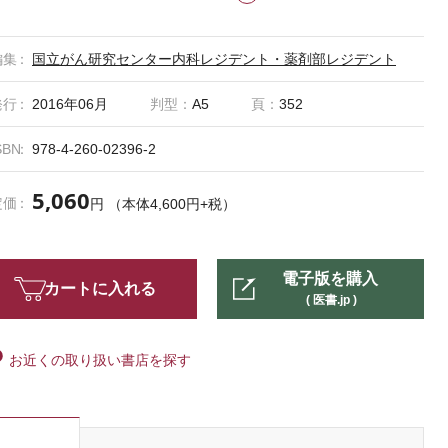
編集
国立がん研究センター内科レジデント・薬剤部レジデント
発行
2016年06月
判型：
A5
頁：
352
SBN
978-4-260-02396-2
5,060
定価
円 （本体4,600円+税）
電子版を購入
カートに入れる
( 医書.jp )
お近くの取り扱い書店を探す