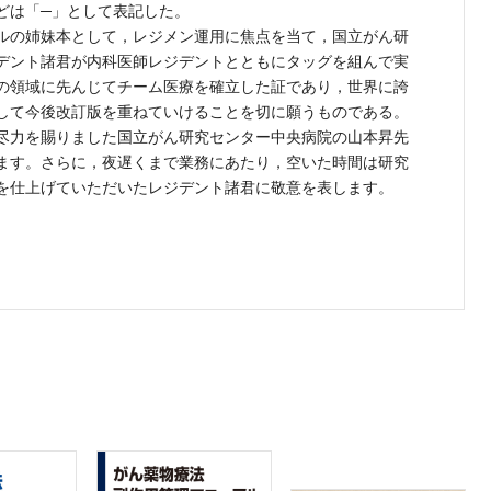
どは「─」として表記した。
ルの姉妹本として，レジメン運用に焦点を当て，国立がん研
デント諸君が内科医師レジデントとともにタッグを組んで実
の領域に先んじてチーム医療を確立した証であり，世界に誇
して今後改訂版を重ねていけることを切に願うものである。
尽力を賜りました国立がん研究センター中央病院の山本昇先
ます。さらに，夜遅くまで業務にあたり，空いた時間は研究
を仕上げていただいたレジデント諸君に敬意を表します。