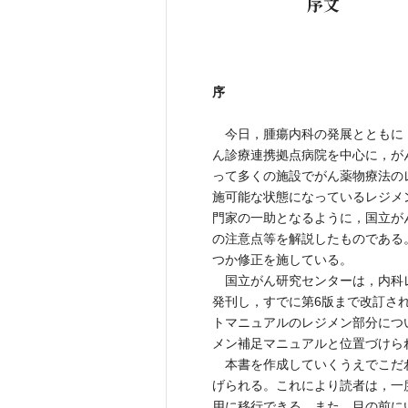
序文
序
今日，腫瘍内科の発展とともに
ん診療連携拠点病院を中心に，が
って多くの施設でがん薬物療法の
施可能な状態になっているレジメ
門家の一助となるように，国立が
の注意点等を解説したものである
つか修正を施している。
国立がん研究センターは，内科
発刊し，すでに第6版まで改訂さ
トマニュアルのレジメン部分につ
メン補足マニュアルと位置づけら
本書を作成していくうえでこだ
げられる。これにより読者は，一
用に移行できる。また，目の前に