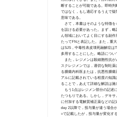
断することが可能である。即時判
ではなく，もし適応するうえで疑
意味である。
さて，本書はそのような特徴を
を設ける必要があった。まず，略
ん領域においてよく目にする副作
たってFNと表記した。また，重
はSJS，中毒性表皮壊死融解症は
多用することにした。略語につい
また，レジメンは殺細胞性抗が
スクレジメンでは，適切な制吐薬
る腫瘍内科医または，抗悪性腫瘍
アルに記載されている程度の知識
ることで，あえて詳細な解説は施
もう1点はレジメン部分の記述に
たつもりである。しかし，デキサ
に付加する電解質補正薬などの記述
day 2以降で，投与量が違う場
○で記載したが，投与量が変化す