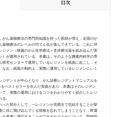
目次
，がん薬物療法の専門的知識を持った医師が増え，全国のが
ん薬物療法のレベルの均てん化が進んできている。これに伴
レジメン（狭義のがん化学療法＋支持療法薬を組み込んだ実
ン）が運用されている。本書は，そのような腫瘍内科学の専
ん研究センターで運用しているレジメンを紙面に起こし，そ
。なお，紙面の制約上，実際に運用しているレジメンにいく
レジデントが中心となり，がん診療レジデントマニュアルを
れるベストセラーを生んだ実績があり，本書はそのレジデン
いて，実際の運用におけるコツをわかりやすく紹介したレジ
れる。
わった部分として，一レジメンが見開きで完結することが挙
度に目に飛び込んでくる情報を忘れてしまうことなく，即運
いる患者に適応することができるかどうかについて，即時判