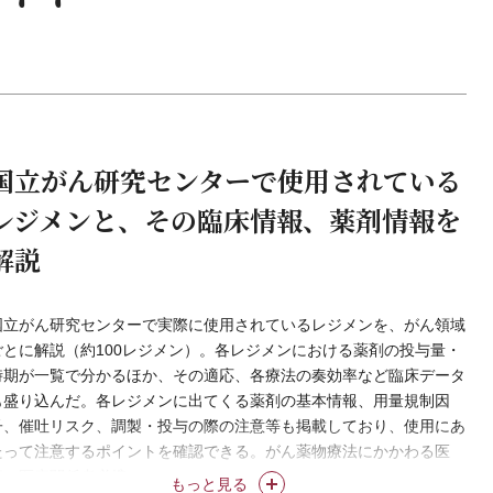
国立がん研究センターで使用されている
レジメンと、その臨床情報、薬剤情報を
解説
国立がん研究センターで実際に使用されているレジメンを、がん領域
ごとに解説（約100レジメン）。各レジメンにおける薬剤の投与量・
時期が一覧で分かるほか、その適応、各療法の奏効率など臨床データ
も盛り込んだ。各レジメンに出てくる薬剤の基本情報、用量規制因
子、催吐リスク、調製・投与の際の注意等も掲載しており、使用にあ
たって注意するポイントを確認できる。がん薬物療法にかかわる医
師、医療関係者必携。
もっと見る