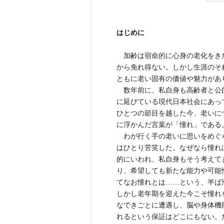
はじめに
加齢は宿命的に心身の老化をき
から免れ得ない。しかし生涯のそ
ともに老い固有の価値や魅力があ
数年前に、私自身も高齢者と公
に延びている現代日本社会にあっ
ひとつの節目を越した今、老いに
に浮かんだ言葉が「憧れ」である
わが行く手の老いに思いをめぐ
はひとり苦笑した。なぜなら憧れ
的にいわれ、私自身もそう考えて
り、希望しても新たな能力や可能
てなお憧れとは……という、半ば
しかし老年期を迎えた今こそ憧れ
なできごとに遭遇し、脳や身体機
れるという保証はどこにもない。