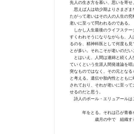
先人の生き方を慕い、思いを寄せ
思えば人は幼少期よりさまざま
たがって老いはその人の人生の究
老いに至って問われるのである。
しかし人生最後のライフステー
すくわれそうになりながらも、人
るのを、精神科医として何度も見
とが多い。それこそが老いのだい
とはいえ、人間は連綿と続く人
ていくという生涯人間発達論を唱
突なものではなく、その元となる
と考える。遺伝や胎内性とともに
されており、それが老いに至って
せるのだと思う。
詩人のポール・エリュアールは
年をとる。それは己が青春
歳月の中で 組織する
（大岡