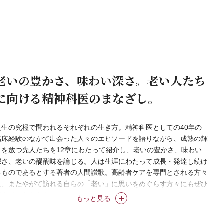
老いの豊かさ、味わい深さ。老い人たち
に向ける精神科医のまなざし。
人生の究極で問われるそれぞれの生き方。精神科医としての40年の
臨床経験のなかで出会った人々のエピソードを語りながら、成熟の輝
きを放つ先人たちを12章にわたって紹介し、老いの豊かさ、味わい
深さ、老いの醍醐味を論じる。人は生涯にわたって成長・発達し続け
るものであるとする著者の人間讃歌。高齢者ケアを専門とされる方々
に、またやがて訪れる自らの「老い」に思いをめぐらす方々にもぜひ
読んでいただきたい。
もっと見る