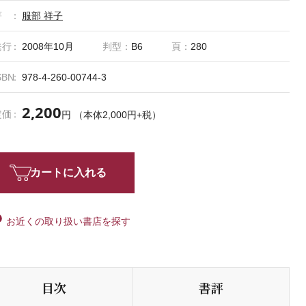
著
服部 祥子
発行
2008年10月
判型：
B6
頁：
280
SBN
978-4-260-00744-3
2,200
定価
円 （本体2,000円+税）
カートに入れる
お近くの取り扱い書店を探す
目次
書評