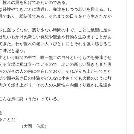
、憧れの翼を広げてみたいのである。
な経験やできごとに遭遇し、発達をしつつ老いを迎える。し
極であり、総決算である。それまでの日々をどう生きたかが
ジに至ってなお、残り少ない時間の中で、ことに絶望に足を
は思いもかけぬ新しい発想や観念や行動を生み出すことがあ
てきた。わが憧れの老い人（びと）にもそれを強く感じるこ
ご味だと思う。
生という時間の中で、唯一無二の自分というものを発達させ
える立場に私は立っているので、老いの新しい輝きもまた唐
ものがその人の内に存在しており、それが立ち上がってきた
幼少期や若き日の体験がどんなに小さくても火種のように灯
大きく燃え上がり、その人の人間性を内側より豊かに発達さ
こんな風に詩（うた）っている。
を
ことだ
 信訳）