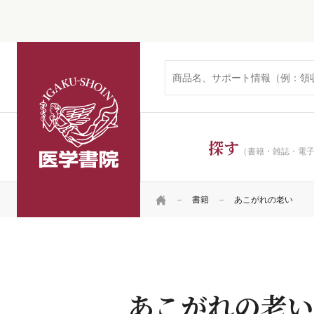
医学書院
探す
（書籍・雑誌・電
HOME
書籍
あこがれの老い
あこがれの老い