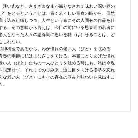
、迷い糸など、さまざまな糸が織りなされて味わい深い柄の
が年をとるということは、青く若々しい青春の時から、偶然
織り込み組織しつつ、人生という布にその人固有の作品を仕
する。その意味から言えば、今目の前にいる思春期の若者に
老人となった人々の思春期に思いを馳（は）せることは、ど
もしれない。
精神科医であるから、わが憧れの老い人（びと）を眺める
青春の季節に私はまなざしを向ける。本書にとりあげた憧れ
老い人（びと）たちの一人ひとりを眺める時にも、私は今現
を限定せず、それまでの歩み来し道に目を向ける姿勢を忘れ
んな老い人（びと）にもその存在の厚みと味わいを見出すこ
る。