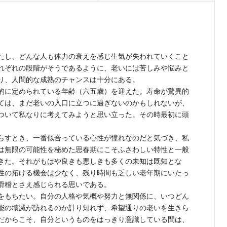
たし、どんな人も体力の衰えを感じ生気が失われていくこと
れぞれの段階がそうであるように、老いには苦しみや悩みと
り、人間的な成熟のチャンスは十分にある。
的に定められている年齢（六五歳）を迎えた。寿命が驚異的
ては、まだ老いの入口に立つに過ぎないのかもしれないが、
ついて私なりに考えてみようと思い立った。その時最初に頭
。
らすとき、一番似合っている心性が憧れなのだと気づき、私
は無限の可能性を秘めた思春期にこそふさわしい特性と一般
きた。それがもはや良きも悪しきも多くの未知は既知とな
性の拓ける機会は少なく、残り時間も乏しい老年期にいたっ
滑稽とさえ感じられる思いである。
をもちたい。自分の人格や気概や努力と無関係に、いつどん
能の壊滅が訪れるのか計り知れず、希望通りの老いを生きら
だからこそ、自分というものをはっきり意識している間は、