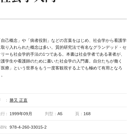
「自己概念」や「病者役割」などの言葉をはじめ、社会学から看護学
に取り入れられた概念は多い。質的研究法で有名なグランデッド・セ
オリーも社会学的手法の1つである。本書は社会学者である著者が、
看護学生や看護師のために書いた社会学の入門書。自分たちが働く
「医療」という世界をもう一度客観視する上でも極めて有用となろ
う。
著
勝又 正直
発行
1999年09月
判型：
A5
頁：
168
SBN
978-4-260-33015-2