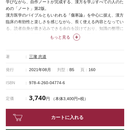
学びながら、自作ノートが完成する、漢方を学ぶすべての人のた
めの「ノート」第2版。
漢方医学のバイブルともいわれる『傷寒論』を中心に据え、漢方
臨床の有効性と楽しさを感じながら、長く使える内容となってい
る。読者自身が書き込みできる余白を設けており、知識の整理に
も役立つ。臨床写真も加わって、漢方診療の要点がまとめられて
もっと見る
いるといっても過言ではない貴重な1冊。
著
三潴 忠道
発行
2021年08月
判型：
B5
頁：
160
ISBN
978-4-260-04774-6
3,740
定価
円 （本体3,400円+税）
カートに入れる