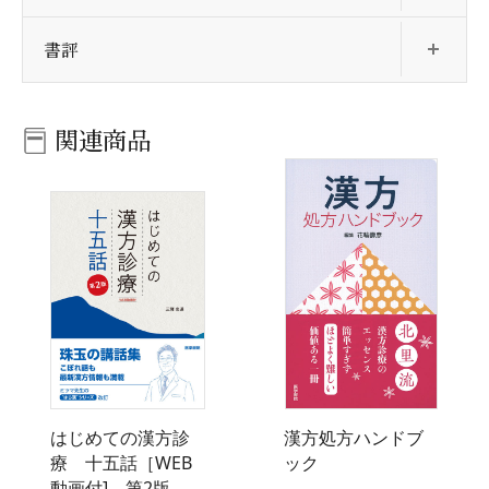
開
書評
関連商品
はじめての漢方診
漢方処方ハンドブ
療 十五話［WEB
ック
動画付] 第2版