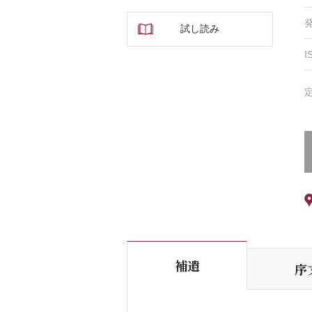
試し読み
I
補遺
序