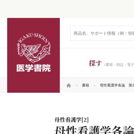
医学書院
探す
（書籍・雑誌・電
HOME
書籍
母性看護学各論 第1
母性看護学[2]
母性看護学各論