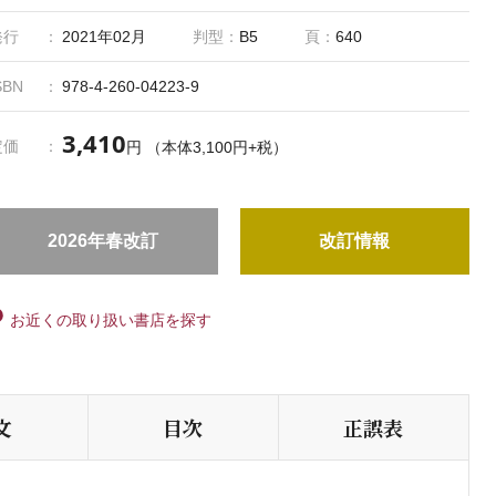
周産期における母性と胎児・新生児の身体的、心理・社会的特徴
発行
2021年02月
判型：
B5
頁：
640
とその看護に加え、家族の心理・社会的変化に対する看護を記述
しています。また、最新の診断法や疾患の定義などについても記
SBN
978-4-260-04223-9
述し、理解を促す写真や図を豊富に掲載しています。
遺伝相談・不妊治療・出生前診断に加え、多胎児をもつ母親への
3,410
支援や、児を亡くした褥婦・家族の看護など、母性看護における
定価
円 （本体3,100円+税）
今日的な話題についても、しっかりと扱っています。
「系統看護学講座／系看」は株式会社医学書院の登録商標です。
2026年春改訂
改訂情報
お近くの取り扱い書店を探す
文
目次
正誤表