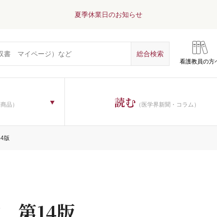
夏季休業日のお知らせ
看護教員の方
読む
子商品）
（医学界新聞・コラム）
4版
 第14版