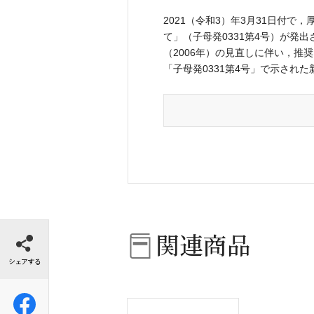
2021（令和3）年3月31日付
て」（子母発0331第4号）が発
（2006年）の見直しに伴い，推
「子母発0331第4号」で示され
シェアする
関連商品