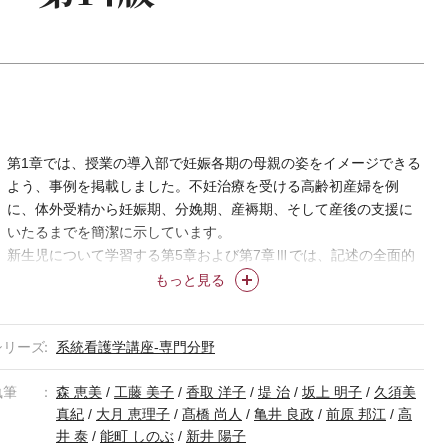
第1章では、授業の導入部で妊娠各期の母親の姿をイメージできる
よう、事例を掲載しました。不妊治療を受ける高齢初産婦を例
に、体外受精から妊娠期、分娩期、産褥期、そして産後の支援に
いたるまでを簡潔に示しています。
新生児について学習する第5章および第7章Ⅲでは、記述の全面的
な見直しをはかりました。疾患等の写真も新しくなっています。
もっと見る
新生児の看護に関する動画を多数追加しました。実際の新生児を
モデルに、沐浴・身体計測・バイタルサインの測定・全身観察・
シリーズ
抱き方などについて学習できます。また、新生児の反射について
系統看護学講座-専門分野
も動画を掲載しています。
執筆
森 恵美
/
工藤 美子
/
香取 洋子
/
堤 治
/
坂上 明子
/
久須美
妊娠各期を総合的に理解できるように、まず正常な周産期を理解
真紀
/
大月 恵理子
/
髙橋 尚人
/
亀井 良政
/
前原 邦江
/
高
したうえで、それぞれのハイリスクなケースについて扱う構成に
井 泰
/
能町 しのぶ
/
新井 陽子
しています。