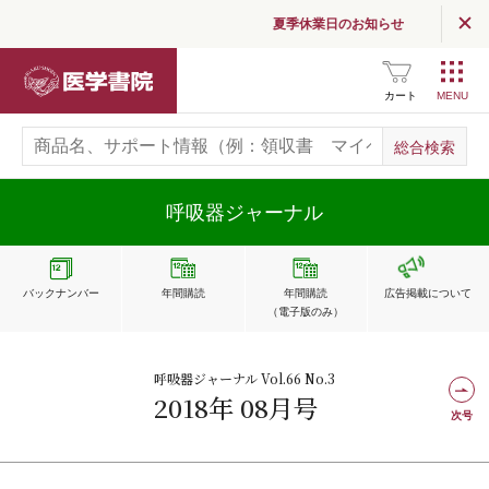
夏季休業日のお知らせ
医学書院
カート
呼吸器ジャーナル
バックナンバー
年間購読
年間購読
広告掲載
について
（電子版のみ）
呼吸器ジャーナル Vol.66 No.3
2018年 08月号
次号