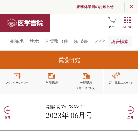
夏季休業日のお知らせ
医学書院
カート
看護研究
バックナンバー
年間購読
年間購読
広告掲載
について
（電子版のみ）
看護研究 Vol.56 No.3
2023年 06月号
前号
次号