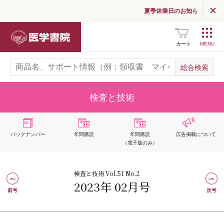
夏季休業日のお知らせ
医学書院
カート
検査と技術
バックナンバー
年間購読
年間購読
広告掲載
について
（電子版のみ）
検査と技術 Vol.51 No.2
2023年 02月号
前号
次号