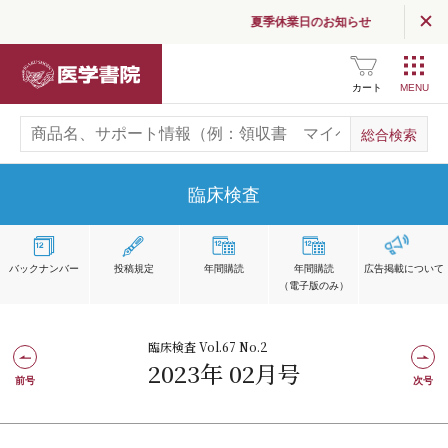
夏季休業日のお知らせ
医学書院
カート
臨床検査
バックナンバー
投稿規定
年間購読
年間購読
広告掲載
について
（電子版のみ）
臨床検査 Vol.67 No.2
2023年 02月号
前号
次号