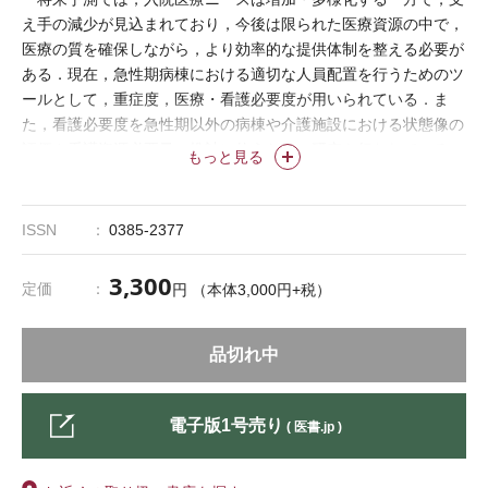
え手の減少が見込まれており，今後は限られた医療資源の中で，
医療の質を確保しながら，より効率的な提供体制を整える必要が
ある．現在，急性期病棟における適切な人員配置を行うためのツ
ールとして，重症度，医療・看護必要度が用いられている．ま
た，看護必要度を急性期以外の病棟や介護施設における状態像の
評価や看護資源必要量の推計に使うための研究も行われている．
もっと見る
そこで本特集では，これからの重症度，医療・看護必要度の活用
方法について，関係者に論考していただく．
［企画・松田 晋哉］
ISSN
0385-2377
3,300
定価
円 （本体3,000円+税）
品切れ中
電子版1号売り
( 医書.jp )