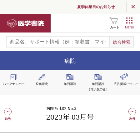
夏季休業日のお知らせ
医学書院
カート
病院
バックナンバー
投稿規定
年間購読
年間購読
広告掲載
について
（電子版のみ）
病院 Vol.82 No.3
2023年 03月号
前号
次号