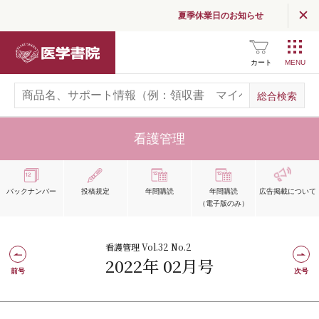
夏季休業日のお知らせ
医学書院
カート
看護管理
バックナンバー
投稿規定
年間購読
年間購読
広告掲載
について
（電子版のみ）
看護管理 Vol.32 No.2
2022年 02月号
前号
次号