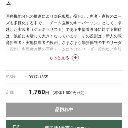
ム
医療機能分化の推進により臨床現場が変化し，患者・家族のニー
ズも多様化する中で，「チーム医療のキーパーソン」として，卓
越した実践者（ジェネラリスト）である中堅看護師に対する期待
は，以前にも増して大きくなっています。その役割は，新人の教
育担当者・実地指導者の役割，さまざまな勤務体制の中のリーダ
ー役割，多職種連携の医療チームにおけるリーダー役割など多岐
に渡ります。
もっと見る
本特集では，どの施設でも課題となっている中堅看護師のリーダ
ーシップ能力の育成について，2017年12月号（27巻12号）に続
き村田由香氏（日本赤十字広島看護大学）が研究に基づき開発し
ISSN
0917-1355
たリーダーシップ尺度や教育プログラムを紹介し，各施設におけ
る能力開発のあるべき姿を考察します。
1,760
定価
円 （本体1,600円+税）
品切れ中