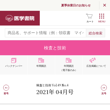
夏季休業日のお知らせ
医学書院
カート
検査と技術
バックナンバー
年間購読
年間購読
広告掲載
について
（電子版のみ）
検査と技術 Vol.49 No.4
2021年 04月号
前号
次号