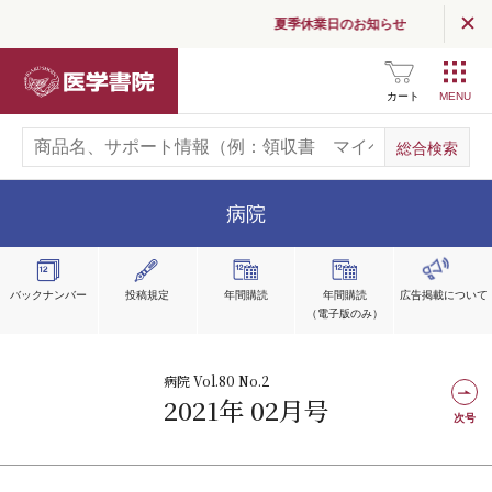
夏季休業日のお知らせ
医学書院
カート
病院
バックナンバー
投稿規定
年間購読
年間購読
広告掲載
について
（電子版のみ）
病院 Vol.80 No.2
2021年 02月号
次号