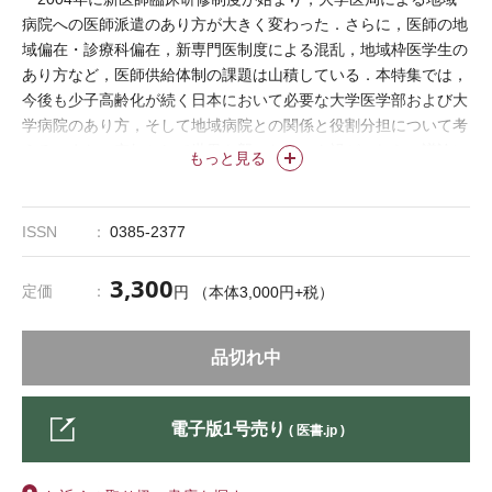
病院への医師派遣のあり方が大きく変わった．さらに，医師の地
域偏在・診療科偏在，新専門医制度による混乱，地域枠医学生の
あり方など，医師供給体制の課題は山積している．本特集では，
今後も少子高齢化が続く日本において必要な大学医学部および大
学病院のあり方，そして地域病院との関係と役割分担について考
える．また，突如として世界を襲ったコロナ禍がこれらの議論に
もっと見る
与える影響についても考察を試みる．
企画:今村 英仁
ISSN
0385-2377
3,300
定価
円 （本体3,000円+税）
品切れ中
電子版1号売り
( 医書.jp )