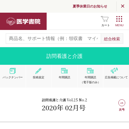
夏季休業日のお知らせ
医学書院
カート
訪問看護と介護
バックナンバー
投稿規定
年間購読
年間購読
広告掲載
について
（電子版のみ）
訪問看護と介護 Vol.25 No.2
2020年 02月号
次号