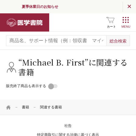
夏季休業日のお知らせ
読む
（医学界新聞・コラム）
医学書院
医学界新聞
カート
医学界新聞プラス
医学書院Column
“Michael B. First”に関連する
書籍
お知らせ
企業情報
販売終了商品も表示する
採用情報
HOME
書籍
関連する書籍
関連サイト一覧
SNS公式アカウント
一覧
社告
特定商取引に関する法律に基づく表示