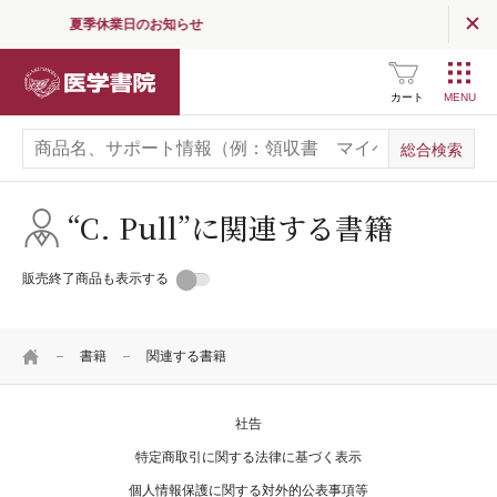
夏季休業日のお知らせ
読む
（医学界新聞・コラム）
医学書院
医学界新聞
カート
医学界新聞プラス
医学書院Column
“C. Pull”に関連する書籍
お知らせ
販売終了商品も表示する
企業情報
HOME
採用情報
書籍
関連する書籍
関連サイト一覧
社告
SNS公式アカウント
一覧
特定商取引に関する法律に基づく表示
個人情報保護に関する対外的公表事項等