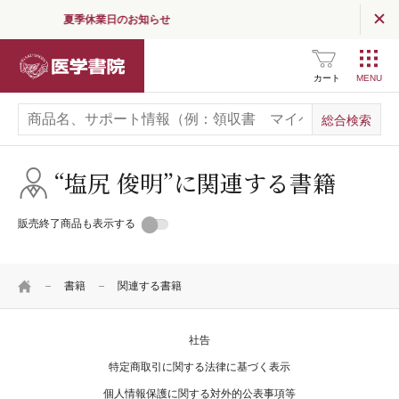
夏季休業日のお知らせ
読む
（医学界新聞・コラム）
医学書院
医学界新聞
カート
医学界新聞プラス
医学書院Column
“塩尻 俊明”に関連する書籍
お知らせ
販売終了商品も表示する
企業情報
HOME
採用情報
書籍
関連する書籍
関連サイト一覧
社告
SNS公式アカウント
一覧
特定商取引に関する法律に基づく表示
個人情報保護に関する対外的公表事項等