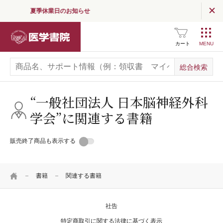
夏季休業日のお知らせ
読む
（医学界新聞・コラム）
医学書院
医学界新聞
カート
医学界新聞プラス
医学書院Column
“一般社団法人 日本脳神経外科
学会”に関連する書籍
お知らせ
企業情報
販売終了商品も表示する
採用情報
HOME
書籍
関連する書籍
関連サイト一覧
SNS公式アカウント
一覧
社告
特定商取引に関する法律に基づく表示