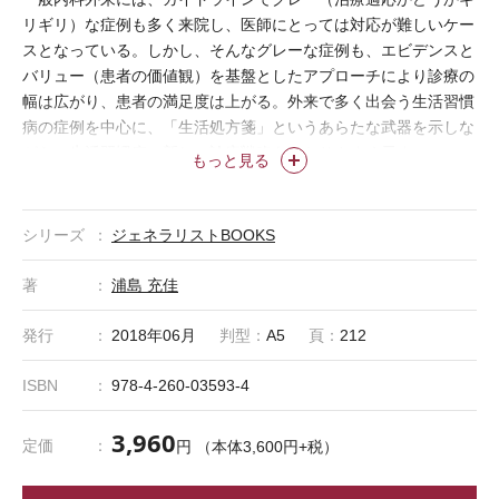
リギリ）な症例も多く来院し、医師にとっては対応が難しいケー
スとなっている。しかし、そんなグレーな症例も、エビデンスと
バリュー（患者の価値観）を基盤としたアプローチにより診療の
幅は広がり、患者の満足度は上がる。外来で多く出会う生活習慣
病の症例を中心に、「生活処方箋」というあらたな武器を示しな
がら、生活習慣病の新しい診療戦略をわかりやすく示す。
もっと見る
＊「ジェネラリストBOOKS」は株式会社医学書院の登録商標です。
シリーズ
ジェネラリストBOOKS
著
浦島 充佳
発行
2018年06月
判型：
A5
頁：
212
ISBN
978-4-260-03593-4
3,960
定価
円 （本体3,600円+税）