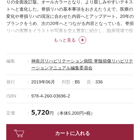
りの全面改訂版。オールカラーとなり、より親しみやすいテキス
トへと進化した。脊損リハの基本事項をおさえたうえで、医療の
変化や脊損リハの現況に合わせた内容へとアップデート。20年の
ブランクをうめ、次の20年へとつながる内容となっている。脊損
リハの実際をイラストや写真を交え豊富に紹介し、臨床現場で役
立つ実践書でもある。
もっと見る
編集
神奈川リハビリテーション病院 脊髄損傷リハビリテ
ーションマニュアル編集委員会
発行
2019年06月
判型：
B5
頁：
336
ISBN
978-4-260-03696-2
5,720
定価
円 （本体5,200円+税）
カートに入れる