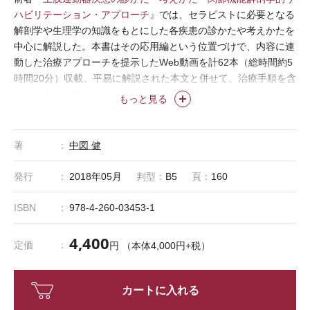
ハビリテーション・アプローチ』
では、セラピストに必要となる
解剖学や生理学の知識をもとにした各疾患の診かたや考えかたを
中心に解説した。本書はその応用編という位置づけで、内容に連
動した治療アプローチを提示したWeb動画を計62本（総時間約5
時間20分）収載。平易に解説された本文と併せて、治療手順を含
めた患者への具体的なアプローチ方法が理解できる。
もっと見る
●読者の皆様へ 付録Web動画のご案内
本書に記載のログインIDとパスワードをご用意のうえ、下のボタ
著
中図 健
ンから付録Web動画ログインページにお入りください。
>> 付録Web動画ログインページへ
発行
2018年05月
判型：
B5
頁：
160
ISBN
978-4-260-03453-1
【サンプル動画 配信中】
●動画13：広背筋②
4,400
定価
円 （本体4,000円+税）
カートに入れる