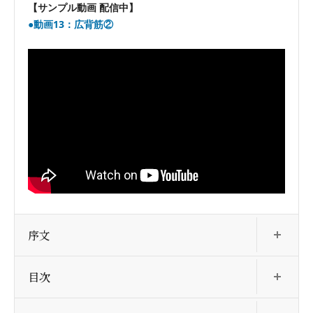
【サンプル動画 配信中】
●動画13：広背筋②
開
序文
開
目次
開