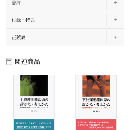
書評
開
付録・特典
開
正誤表
関連商品