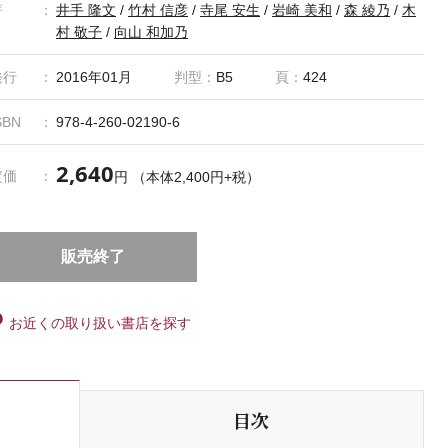
脚注、「関連する看護技術」を充実させました。
著
井手 隆文
/
竹村 信彦
/
寺尾 安生
/
岩崎 美和
/
森 綾乃
/
木
＊「系統看護学講座」は2018年版より新デザインとなりました。
村 敬子
/
向山 和加乃
＊「系統看護学講座／系看」は株式会社医学書院の登録商標です。
発行
2016年01月
判型：
B5
頁：
424
SBN
978-4-260-02190-6
2,640
定価
円 （本体2,400円+税）
販売終了
お近くの取り扱い書店を探す
目次