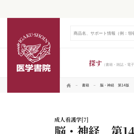
医学書院
探す
（書籍・雑誌・電
HOME
書籍
脳・神経 第14版
成人看護学[7]
脳・神経 第1