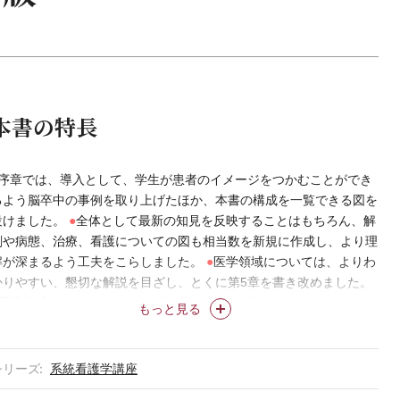
本書の特長
序章では、導入として、学生が患者のイメージをつかむことができ
るよう脳卒中の事例を取り上げたほか、本書の構成を一覧できる図を
設けました。
●
全体として最新の知見を反映することはもちろん、解
剖や病態、治療、看護についての図も相当数を新規に作成し、より理
解が深まるよう工夫をこらしました。
●
医学領域については、よりわ
かりやすい、懇切な解説を目ざし、とくに第5章を書き改めました。
看護領域については、とくに第6章の各項の「アセスメント」を、
もっと見る
定性・定量という観点をふまえて充実させるなど、卒業後も臨床の現
場で実際に役だつ内容としました。
●
治療薬・治療法など、医学領域
と看護領域に分散していた情報を再構成し、特定のところでまとめて
シリーズ
系統看護学講座
学習できるように編集しました。
●
本文以外に、コラム（NOTE）や