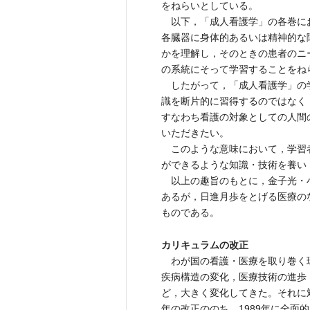
をねらいとしている。
以下，「成人看護学」の各巻に
各臓器に身体的あるいは精神的な
かを理解し，そのときの患者のニ
の系統にそって学習することをね
したがって，「成人看護学」の
識を断片的に習得するのではなく
すなわち看護の対象としての人間
いただきたい。
このような意味において，学習
ができるような知識・技術を養い
以上の趣旨のもとに，金子光・
あるが，日進月歩をとげる医療の
ものである。
カリキュラムの改正
わが国の看護・医療を取り巻く
疾病構造の変化，医療技術の進歩
ど，大きく変化してきた。それに対
年の改正ののち，1989年に全面的