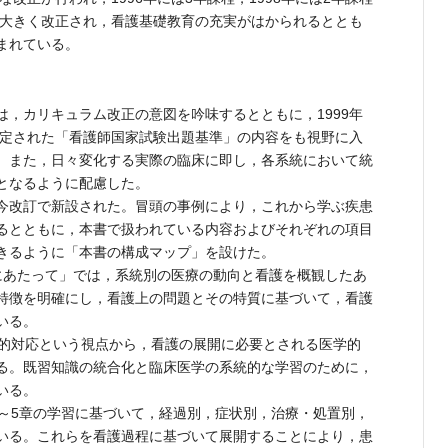
にも大きく改正され，看護基礎教育の充実がはかられるととも
まれている。
，カリキュラム改正の意図を吟味するとともに，1999年
に改定された「看護師国家試験出題基準」の内容をも視野に入
。また，日々変化する実際の臨床に即し，各系統において統
となるように配慮した。
今改訂で新設された。冒頭の事例により，これから学ぶ疾患
るとともに，本書で扱われている内容およびそれぞれの項目
きるように「本書の構成マップ」を設けた。
あたって」では，系統別の医療の動向と看護を概観したあ
特徴を明確にし，看護上の問題とその特質に基づいて，看護
いる。
的対応という視点から，看護の展開に必要とされる医学的
る。既習知識の統合化と臨床医学の系統的な学習のために，
いる。
～5章の学習に基づいて，経過別，症状別，治療・処置別，
いる。これらを看護過程に基づいて展開することにより，患