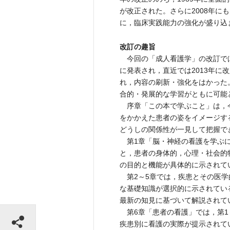
が改正された。さらに2008年
に，臨床実践能力の強化が盛り込
改訂の趣旨
今回の「成人看護学」の改訂では
に発表され，直近では2013年
れ，内容の刷新・強化をはかった
合的・発展的な学習がともに可能
序章「この本で学ぶこと」は，
をかかえた患者の姿をイメージす
どうしの関係性が一見して把握で
第1章「脳・神経の看護を学ぶに
と，患者の身体的，心理・社会的
の目的と機能が具体的に示されて
第2～5章では，疾患とその医学
な基礎知識が選択的に示されてい
最新の知見に基づいて解説されて
シェアする
第6章「患者の看護」では，第1
疾患別に看護の実際が提示されて