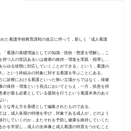
行われた看護学校教育課程の改正に伴って，新しく「成人看護
，「看護の基礎理論としての知識・技術・態度を理解し，こ
を持つ人の世話あるいは健康の維持・増進を実践・指導し，
あらゆる状態に対応していくことができる」という，看護の
人」という枠組みの対象に対する看護を学ぶことにある。
うに診療における看護といった狭い立場からではなく，保健
康の保持・増進という視点においてとらえ，一方，疾患を持
患者が最も必要としている援助を行うという看護本来のあり
ない。
ような考え方を基礎として編集されたものである。
ては，成人各期の特徴を学び，対象である成人が，どのよう
移行していくのか，またそれを予防し健康を維持していくた
るかを学習し，成人の全体像と成人看護の特質をつかむこと