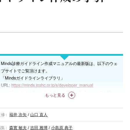
Minds診療ガイドライン作成マニュアルの最新版は、以下のウェ
ブサイトでご覧頂けます。
「Mindsガイドラインライブラリ」
URL:
https://minds.jcqhc.or.jp/s/developer_manual
トップ ＞ ガイドライン作成者向け情報 ＞ 作成マニュアル等
もっと見る
監修
福井 次矢
/
山口 直人
編集
森實 敏夫
/
吉田 雅博
/
小島原 典子