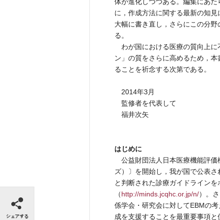
体が進化しつつある。編集にあた
に，作成方法に関する最新の知見
大幅に書き直し，さらにこの分野
る。
わが国における医療の質向上に
ン」の質をさらに高めるため，本
ることを祈念する次第である。
2014年3月
監修者を代表して
福井次矢
はじめに
公益財団法人日本医療機能評価機構
ズ）〕を開始し，我が国で公表さ
と判断された診療ガイドラインを
シェアする
（
http://minds.jcqhc.or.jp/n/
）。さ
係学会・研究会に対してEBMの
成を支援することを最重要事項と位置