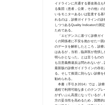
イドラインに共通する要改善点も
る集団（患者，公衆，その他）の
いをモニターあるいは監査する基
れるのは，診療ガイドラインの診
しつつあるQuality Indicator
ためである。
「エビデンスに基づく診療ガイ
くの関係者に不安を抱かせた一因
のデータを解析したところ，診療
はあるが，当初，臨床医が危惧し
明らかとなった。とは言うものの
も注意義務違反は問われないが，
最新版の診療ガイドラインの存在
る。そして推奨に則らない診療を
勧められる。
本書（手引き2014）では，診
過程で利用可能な多くのテンプレ
がずいぶん高度になっているが，
方の妥当性を高めるため，国際的