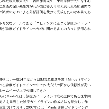
られた森實敏夫先生，吉田雅博先生，小島原典子先生を中心
に造詣の深い先生方がわが国に導入可能と思われる範囲内で
の識者の方々による外部評価を受けて完成したのが本書であ
不可欠なツールである「エビデンスに基づく診療ガイドライ
書が診療ガイドラインの作成に関わる多くの方々に活用され
は，平成14年度からEBM普及推進事業〔Minds（マイン
れる診療ガイドラインの中で作成方法の面から信頼性が高い
ホームページ上で公開してきた
らにMindsでは，診療ガイドライン作成の主体である医学関
考え方を重視した診療ガイドラインの作成方法を紹介し，作
づけており，2007年には「Minds 診療ガイドライン作