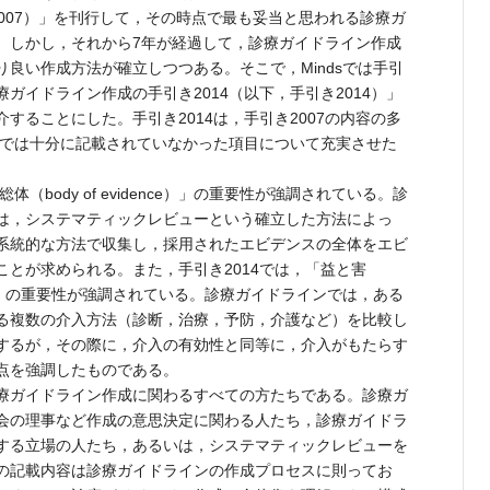
き2007）」を刊行して，その時点で最も妥当と思われる診療ガ
。しかし，それから7年が経過して，診療ガイドライン作成
良い作成方法が確立しつつある。そこで，Mindsでは手引
診療ガイドライン作成の手引き2014（以下，手引き2014）」
することにした。手引き2014は，手引き2007の内容の多
07では十分に記載されていなかった項目について充実させた
（body of evidence）」の重要性が強調されている。診
は，システマティックレビューという確立した方法によっ
系統的な方法で収集し，採用されたエビデンスの全体をエビ
とが求められる。また，手引き2014では，「益と害
のバランス」の重要性が強調されている。診療ガイドラインでは，ある
る複数の介入方法（診断，治療，予防，介護など）を比較し
するが，その際に，介入の有効性と同等に，介入がもたらす
点を強調したものである。
療ガイドライン作成に関わるすべての方たちである。診療ガ
会の理事など作成の意思決定に関わる人たち，診療ガイドラ
する立場の人たち，あるいは，システマティックレビューを
の記載内容は診療ガイドラインの作成プロセスに則ってお