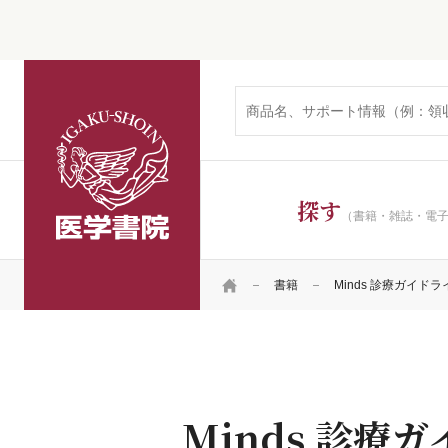
医学書院
探す
（書籍・雑誌・電
HOME
書籍
Minds 診療ガイド
Minds 診療