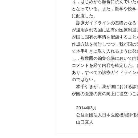
り，はじめから順番に読んでいた
となっている。また，医学や疫学
に配慮した。
診療ガイドラインの基礎となる
が適用される国に固有の医療制度
が国に固有の事情を配慮すること
作成方法を検討しつつ，我が国の
て本手引きに取り入れるように努
し，複数回の編集会議において内
コメントを経て内容を確定した。
あり，すべての診療ガイドライン
のではない。
本手引きが，我が国における診
が国の医療の質の向上に役立つこ
2014年3月
公益財団法人日本医療機能評価機
山口直人