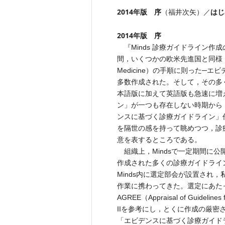
2014年版 序
はじ
（福井次矢）／
2014年版 序
『Minds 診療ガイドライン作成
間，いくつかの欧米先進国と同様，わが
Medicine）の手順に則った─
多数作成された。そして，その多く
本語版に加えて英語版も急速に増
ン」が一つも存在しない時期から
ンスに基づく診療ガイドライン」
を隔世の感を持って眺めつつ，診
意を表するところである。
組織上，Mindsで一定期間に
作成された多くの診療ガイドライ
Minds内に選定部会が設置され
作業に携わってきた。選定にあたっ
AGREE（Appraisal of Guideli
IIを参考にし，とくに作成の厳
「エビデンスに基づく診療ガイド