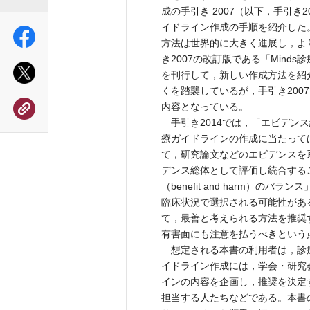
成の手引き 2007（以下，手引
イドライン作成の手順を紹介した
方法は世界的に大きく進展し，より
き2007の改訂版である「Minds
を刊行して，新しい作成方法を紹介
くを踏襲しているが，手引き20
内容となっている。
手引き2014では，「エビデンス総体
療ガイドラインの作成に当たって
て，研究論文などのエビデンスを
デンス総体として評価し統合するこ
（benefit and harm）
臨床状況で選択される可能性があ
て，最善と考えられる方法を推奨
有害面にも注意を払うべきという
想定される本書の利用者は，診
イドライン作成には，学会・研究
インの内容を企画し，推奨を決定
担当する人たちなどである。本書