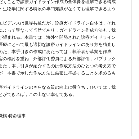
だくことで診療ガイドライン作成の全体像を理解できる構成
・生物学に関する特段の専門知識がなくても理解できるよう
エビデンスは世界共通だが，診療ガイドライン自体は，それ
によって異なって当然であり，ガイドライン作成方法も，我
が望まれる。本書では，海外で開発された診療ガイドライン
医療にとって最も適切な診療ガイドラインのあり方を精査し
めた。本手引きの作成にあたっては，執筆者が草案を作成
容の検討を重ね，外部評価委員による外部評価，パブリック
また，本手引きが紹介するのは作成方法のひとつの考え方で
が，本書で示した作成方法に厳密に準拠することを求めるも
療ガイドラインのさらなる質の向上に役立ち，ひいては，我
とができれば，この上ない幸せである。
構 特命理事