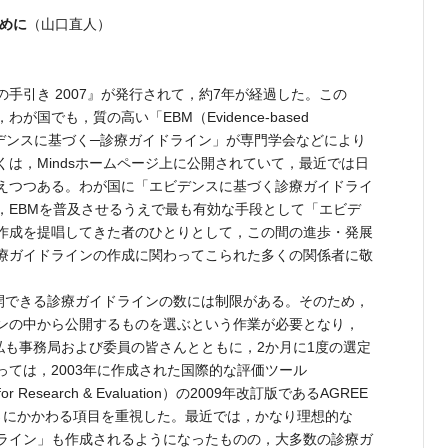
めに
（山口直人）
の手引き 2007』が発行されて，約7年が経過した。この
国でも，質の高い「EBM（Evidence-based
エビデンスに基づく─診療ガイドライン」が専門学会などにより
は，Mindsホームページ上に公開されていて，最近では日
えつつある。わが国に「エビデンスに基づく診療ガイドライ
，EBMを普及させるうえで最も有効な手段として「エビデ
作成を提唱してきた者のひとりとして，この間の進歩・発展
療ガイドラインの作成に関わってこられた多くの関係者に敬
公開できる診療ガイドラインの数には制限がある。そのため，
ンの中から公開するものを選ぶという作業が必要となり，
，私も事務局および委員の皆さんとともに，2か月に1度の選定
ては，2003年に作成された国際的な評価ツール
nes for Research & Evaluation）の2009年改訂版であるAGREE
密さにかかわる項目を重視した。最近では，かなり理想的な
ライン」も作成されるようになったものの，大多数の診療ガ