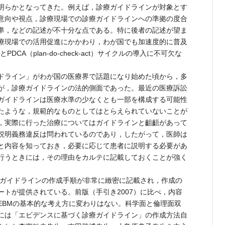
明らかとなってきた。例えば，診療ガイドラインが対象とす
意向や視点，診療現場での診療ガイドラインへの準拠の度合
準，などの記述が不十分な点である。特に後者の記述が望ま
療現場での活用促進にかかわり，わが国でも加速度的に普及
の測定とPDCA（plan-do-check-act）サイクルの導入に不可欠な
ドライン」がわが国の医療界で話題になり始めた頃から，多
が，診療ガイドラインの法的側面であった。最近の医療訴訟
ガイドラインは医療水準の少なくとも一部を構成する可能性
たような，規範的なものとしてはとらえられていないことが
，実際に行った治療についてはガイドラインと齟齬があって
説明義務違反は問われているのであり，したがって，医師は
と内容を知っておき，必要に応じて患者に説明する必要があ
行うときには，その理由をカルテに記載しておくことが強く
療ガイドラインの作成手順が非常に緻密に記載され，作成の
ートが提供されている。前版（手引き2007）に比べ，内容
EBMの基本的な考え方に変わりはない。科学面と倫理面双
には「エビデンスに基づく診療ガイドライン」の作成方法自